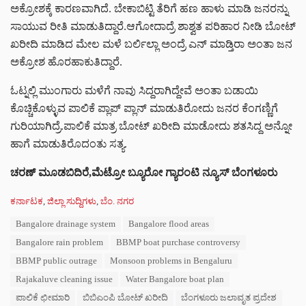
ಅಕ್ರೋಶಕ್ಕೆ ಕಾರಣವಾಗಿದೆ. ಬೇಕಾಬಿಟ್ಟಿ ತೆರಿಗೆ ಹಣ ಹಾಳು ಮಾಡಿ ಜನರನ್ನು
ಸಾಯುವ ರೀತಿ ಮಾಡುತಿದ್ದಾರೆ.‌ಆಗೋದಾದ್ರೆ ಶಾಶ್ವತ ಪರಿಹಾರ ನೀಡಿ ಬೋಟ್
ಖರೀದಿ‌ ಮಾಡಿದ ಮೇಲ ಮಳೆ ಬರ್ಲಿಲ್ಲಾ ಅಂದ್ರೆ ಎನ್ ಮಾಡ್ತಿರಾ ಅಂತಾ ಜನ
ಅಕ್ರೋಶ ಹೊರಹಾಕುತಿದ್ದಾರೆ.
ಓಟ್ನಲ್ಲಿ ಮುಂಗಾರು ಮಳೆಗೆ ನಾವು ಸಿದ್ದರಾಗಿದ್ದೇವೆ ಅಂತಾ ಬಡಾಯಿ
ಕೊಚ್ಚಿಕೊಳ್ಳುವ ಪಾಲಿಕೆ ಪ್ಲಾಪ್ ಪ್ಲಾನ್ ಮಾಡುತಿರೋದು ಜನರ ಕೆಂಗಣ್ಣಿಗೆ
ಗುರಿಯಾಗಿದ್ರೆ.ಪಾಲಿಕೆ ಮಾತ್ರ ಬೋಟ್ ಖರೀದಿ ಮಾಡೋದು ಶತಸಿದ್ದ ಅನ್ನೋ
ಹಾಗೆ ಮಾಡುತಿರೊದಂತು ಸತ್ಯ.
ಚರಣ್ ಮೂಡಬಿದಿರೆ,ಮೆಟ್ರೋ ಬ್ಯೂರೋ ಗ್ಯಾರಂಟಿ ನ್ಯೂಸ್ ಬೆಂಗಳೂರು
C
ಕರ್ನಾಟಕ
,
ಜಿಲ್ಲಾ ಸುದ್ದಿಗಳು
,
ಬೆಂ. ನಗರ
a
T
Bangalore drainage system
Bangalore flood areas
t
a
e
Bangalore rain problem
BBMP boat purchase controversy
g
g
s
BBMP public outrage
Monsoon problems in Bengaluru
o
:
r
Rajakaluve cleaning issue
Water Bangalore boat plan
i
ಪಾಲಿಕೆ ಛೀಮಾರಿ
ಬಿಬಿಎಂಪಿ ಬೋಟ್ ಖರೀದಿ
ಬೆಂಗಳೂರು ಜಲಾವೃತ ಪ್ರದೇಶ
e