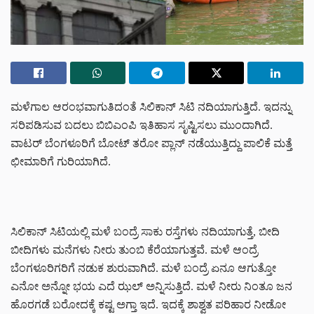
ಮಳೆಗಾಲ ಆರಂಭವಾಗುತಿದಂತೆ ಸಿಲಿಕಾನ್ ಸಿಟಿ ನದಿಯಾಗುತ್ತಿದೆ. ಇದನ್ನು
ಸರಿಪಡಿಸುವ ಬದಲು ಬಿಬಿಎಂಪಿ ಇತಿಹಾಸ ಸೃಷ್ಟಿಸಲು ಮುಂದಾಗಿದೆ.
ವಾಟರ್ ಬೆಂಗಳೂರಿಗೆ ಬೋಟ್ ತರೋ ಪ್ಲಾನ್ ನಡೆಯುತ್ತಿದ್ದು ಪಾಲಿಕೆ ಮತ್ತೆ
ಛೀಮಾರಿಗೆ ಗುರಿಯಾಗಿದೆ.
ಸಿಲಿಕಾನ್ ಸಿಟಿಯಲ್ಲಿ ಮಳೆ ಬಂದ್ರೆ ಸಾಕು ರಸ್ತೆಗಳು ನದಿಯಾಗುತ್ತೆ, ಬೀದಿ
ಬೀದಿಗಳು ಮನೆಗಳು ನೀರು ತುಂಬಿ ಕೆರೆಯಾಗುತ್ತವೆ. ಮಳೆ ಆಂದ್ರೆ
ಬೆಂಗಳೂರಿಗರಿಗೆ ನಡುಕ ಶುರುವಾಗಿದೆ‌. ಮಳೆ ಬಂದ್ರೆ ಏನೂ ಆಗುತ್ತೋ
ಎನೋ ಅನ್ನೋ ಭಯ ಎದೆ ಝಲ್ ಅನ್ನಿಸುತ್ತಿದೆ. ಮಳೆ ನೀರು ನಿಂತೂ ಜನ
ಹೊರಗಡೆ ಬರೋದಕ್ಕೆ ಕಷ್ಟ ಅಗ್ತಾ ಇದೆ.‌ ಇದಕ್ಕೆ ಶಾಶ್ವತ ಪರಿಹಾರ ನೀಡೋ