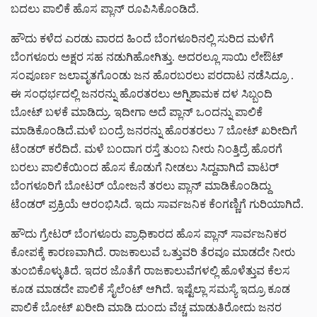
ಬದಲು ಪಾಲಿಕೆ ಹೊಸ ಪ್ಲಾನ್ ರೂಪಿಸಿಕೊಂಡಿದೆ.
ಹೌದು ಕಳೆದ ಎರಡು ವಾರದ ಹಿಂದೆ ಬೆಂಗಳೂರಿನಲ್ಲಿ ಸುರಿದ ಮಳೆಗೆ
ಬೆಂಗಳೂರು ಅಕ್ಷರ ಸಹ ನಡುಗಿಹೋಗಿತ್ತು. ಅದರಲ್ಲೂ ಸಾಯಿ ಲೇಔಟ್
ಸಂಪೂರ್ಣ ಜಲಾವೃತಗೊಂಡು ಜನ ಹೊರಬರಲು ಪರದಾಟ ನಡೆಸಿದ್ರೂ .
ಈ ಸಂಧರ್ಭದಲ್ಲಿ ಜನರನ್ನು ಹೊರತರಲು ಅಗ್ನಿಶಾಮಕ ದಳ ಸಿಬ್ಬಂದಿ
ಬೋಟ್ ಬಳಕೆ ಮಾಡಿದ್ರು. ಇದೀಗಾ ಅದೆ ಪ್ಲಾನ್ ಒಂದನ್ನು ಪಾಲಿಕೆ
ಮಾಡಿಕೊಂಡಿದೆ.‌ಮಳೆ ಬಂದ್ರೆ ಜನರನ್ನು ಹೊರತರಲು 7 ಬೋಟ್ ಖರೀದಿಗೆ
ಟೆಂಡರ್ ಕರೆದಿದೆ. ಮಳೆ ಬಂದಾಗ ರಸ್ತೆ ತುಂಬ ನೀರು ನಿಂತ್ತಿದ್ರೆ ಹೊರಗೆ
ಬರಲು ಪಾಲಿಕೆಯಿಂದ ಹೊಸ ಕೊಡುಗೆ ನೀಡಲು ಸಿದ್ದವಾಗಿದೆ ವಾಟರ್
ಬೆಂಗಳೂರಿಗೆ ಬೋಟರ್ ಯೋಜನೆ ತರಲು ಪ್ಲಾನ್ ಮಾಡಿಕೊಂಡಿದ್ದು
ಟೆಂಡರ್ ಪ್ರಕ್ರಿಯೆ ಆರಂಭಿಸಿದೆ. ಇದು ಸಾರ್ವಜನಿಕ ಕೆಂಗಣ್ಣಿಗೆ ಗುರಿಯಾಗಿದೆ.
ಹೌದು ಗ್ರೇಟರ್ ಬೆಂಗಳೂರು ಪ್ರಾಧಿಕಾರದ ಹೊಸ ಪ್ಲಾನ್ ಸಾರ್ವಜನಿಕರ
ಕೋಪಕ್ಕೆ ಕಾರಣವಾಗಿದೆ‌.‌ ರಾಜಕಾಲುವೆ ಒತ್ತುವರಿ ತೆರವೂ ಮಾಡದೇ ನೀರು
ತುಂಬಿಕೊಳ್ಳುತಿದೆ. ಇದರ ಜೊತೆಗೆ ರಾಜಕಾಲುವೆಗಳಲ್ಲಿ ಹೊಳೆತ್ತುವ ಕೆಲಸ
ಕೂಡ ಮಾಡದೇ ಪಾಲಿಕೆ ಸೈಲೆಂಟ್ ಆಗಿದೆ. ಇಷ್ಟೆಲ್ಲಾ ಸಮಸ್ಯೆ ಇದ್ರೂ ಕೂಡ
ಪಾಲಿಕೆ ಬೋಟ್ ಖರೀದಿ ಮಾಡಿ ದುಂದು ವೆಚ್ಚ ಮಾಡುತಿರೋದು ಜನರ