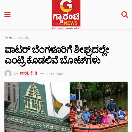
Home
ಕರ್ನಾಟಕ
ವಾಟರ್ ಬೆಂಗಳೂರಿಗೆ ಶೀಘ್ರದಲ್ಲೇ
ಎಂಟ್ರಿ ಕೊಡಲಿವೆ ಬೋಟ್‌ಗಳು
By
ಶಾಲಿನಿ ಕೆ. ಡಿ
1 year Ago