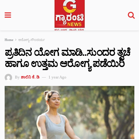
Home
ಆರೋಗ್ಯ-ಸೌಂದರ್ಯ
ಪ್ರತಿದಿನ ಯೋಗ ಮಾಡಿ..ಸುಂದರ ತ್ವಚೆ
ಹಾಗೂ ಉತ್ತಮ ಆರೋಗ್ಯ ಪಡೆಯಿರಿ
By
ಶಾಲಿನಿ ಕೆ. ಡಿ
1 year Ago