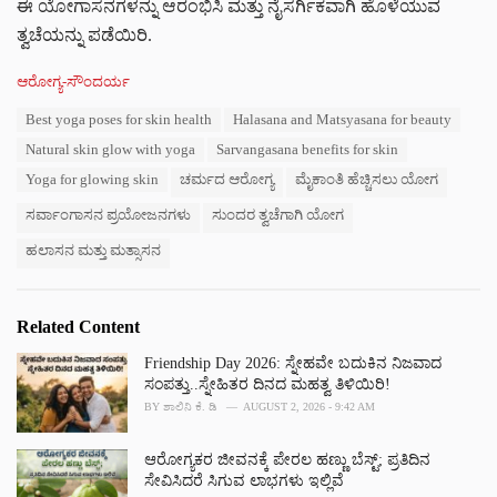
ಈ ಯೋಗಾಸನಗಳನ್ನು ಆರಂಭಿಸಿ ಮತ್ತು ನೈಸರ್ಗಿಕವಾಗಿ ಹೊಳೆಯುವ
ತ್ವಚೆಯನ್ನು ಪಡೆಯಿರಿ.
C
ಆರೋಗ್ಯ-ಸೌಂದರ್ಯ
a
T
Best yoga poses for skin health
Halasana and Matsyasana for beauty
t
a
e
Natural skin glow with yoga
Sarvangasana benefits for skin
g
g
s
Yoga for glowing skin
ಚರ್ಮದ ಆರೋಗ್ಯ
ಮೈಕಾಂತಿ ಹೆಚ್ಚಿಸಲು ಯೋಗ
o
:
r
ಸರ್ವಾಂಗಾಸನ ಪ್ರಯೋಜನಗಳು
ಸುಂದರ ತ್ವಚೆಗಾಗಿ ಯೋಗ
i
e
ಹಲಾಸನ ಮತ್ತು ಮತ್ಸಾಸನ
s
:
Related Content
Friendship Day 2026: ಸ್ನೇಹವೇ ಬದುಕಿನ ನಿಜವಾದ
ಸಂಪತ್ತು..ಸ್ನೇಹಿತರ ದಿನದ ಮಹತ್ವ ತಿಳಿಯಿರಿ!
BY
ಶಾಲಿನಿ ಕೆ. ಡಿ
AUGUST 2, 2026 - 9:42 AM
ಆರೋಗ್ಯಕರ ಜೀವನಕ್ಕೆ ಪೇರಲ ಹಣ್ಣು ಬೆಸ್ಟ್; ಪ್ರತಿದಿನ
ಸೇವಿಸಿದರೆ ಸಿಗುವ ಲಾಭಗಳು ಇಲ್ಲಿವೆ