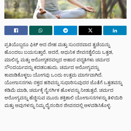
ಪ್ರತಿಯೊಬ್ಬರೂ ಫಿಟ್ ಆದ ದೇಹ ಮತ್ತು ಸುಂದರವಾದ ತ್ವಚೆಯನ್ನು
ಹೊಂದಲು ಬಯಸುತ್ತಾರೆ. ಆದರೆ, ಆಧುನಿಕ ಜೀವನಶೈಲಿಯ ಒತ್ತಡ,
ಮಾಲಿನ್ಯ, ಮತ್ತು ಆರೋಗ್ಯಕರವಲ್ಲದ ಆಹಾರ ಪದ್ಧತಿಗಳು ಚರ್ಮದ
ಸೌಂದರ್ಯವನ್ನು ಕದಡಬಹುದು. ಚರ್ಮದ ಆರೋಗ್ಯವನ್ನು
ಕಾಪಾಡಿಕೊಳ್ಳಲು ಯೋಗವು ಒಂದು ಉತ್ತಮ ಮಾರ್ಗವಾಗಿದೆ.
ಯೋಗಾಸನಗಳು ರಕ್ತದ ಹರಿವನ್ನು ಸುಧಾರಿಸುವುದರ ಜೊತೆಗೆ ಒತ್ತಡವನ್ನು
ಕಡಿಮೆ ಮಾಡಿ, ಚರ್ಮಕ್ಕೆ ನೈಸರ್ಗಿಕ ಹೊಳಪನ್ನು ನೀಡುತ್ತವೆ. ಚರ್ಮದ
ಆರೋಗ್ಯವನ್ನು ಹೆಚ್ಚಿಸುವ ಮೂರು ಶಕ್ತಿಶಾಲಿ ಯೋಗಾಸನಗಳನ್ನು ತಿಳಿಯಿರಿ
ಮತ್ತು ಅವುಗಳನ್ನು ನಿಮ್ಮ ದೈನಂದಿನ ಜೀವನದಲ್ಲಿ ಅಳವಡಿಸಿಕೊಳ್ಳಿ.