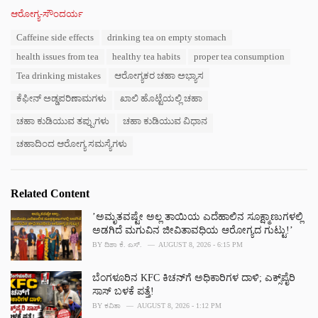
C
ಆರೋಗ್ಯ-ಸೌಂದರ್ಯ
a
T
Caffeine side effects
drinking tea on empty stomach
t
a
e
health issues from tea
healthy tea habits
proper tea consumption
g
g
s
Tea drinking mistakes
ಆರೋಗ್ಯಕರ ಚಹಾ ಅಭ್ಯಾಸ
o
:
r
ಕೆಫೀನ್ ಅಡ್ಡಪರಿಣಾಮಗಳು
ಖಾಲಿ ಹೊಟ್ಟೆಯಲ್ಲಿ ಚಹಾ
i
e
ಚಹಾ ಕುಡಿಯುವ ತಪ್ಪುಗಳು
ಚಹಾ ಕುಡಿಯುವ ವಿಧಾನ
s
:
ಚಹಾದಿಂದ ಆರೋಗ್ಯ ಸಮಸ್ಯೆಗಳು
Related Content
ʼಅಮೃತವಷ್ಟೇ ಅಲ್ಲ ತಾಯಿಯ ಎದೆಹಾಲಿನ ಸೂಕ್ಷ್ಮಾಣುಗಳಲ್ಲಿ
ಅಡಗಿದೆ ಮಗುವಿನ ಜೀವಿತಾವಧಿಯ ಆರೋಗ್ಯದ ಗುಟ್ಟು!ʼ
BY
ದಿಶಾ ಕೆ. ಎಸ್.
AUGUST 8, 2026 - 6:15 PM
ಬೆಂಗಳೂರಿನ KFC ಕಿಚನ್‌ಗೆ ಅಧಿಕಾರಿಗಳ ದಾಳಿ; ಎಕ್ಸ್‌ಪೈರಿ
ಸಾಸ್ ಬಳಕೆ ಪತ್ತೆ!
BY
ಕವಿತಾ
AUGUST 8, 2026 - 1:12 PM