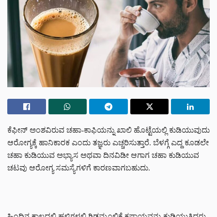
ಕೆಫೀನ್ ಅಂಶವಿರುವ ಚಹಾ-ಕಾಫಿಯನ್ನು ಖಾಲಿ ಹೊಟ್ಟೆಯಲ್ಲಿ ಕುಡಿಯುವುದು
ಆರೋಗ್ಯಕ್ಕೆ ಹಾನಿಕಾರಕ ಎಂದು ತಜ್ಞರು ಎಚ್ಚರಿಸುತ್ತಾರೆ. ಬೆಳಗ್ಗೆ ಎದ್ದ ಕೂಡಲೇ
ಚಹಾ ಕುಡಿಯುವ ಅಭ್ಯಾಸ ಅಥವಾ ದಿನವಿಡೀ ಆಗಾಗ ಚಹಾ ಕುಡಿಯುವ
ಚಟವು ಆರೋಗ್ಯ ಸಮಸ್ಯೆಗಳಿಗೆ ಕಾರಣವಾಗಬಹುದು.
ಹಿಂದಿನ ಕಾಲದಲ್ಲಿ ಹಳ್ಳಿಗಳಲ್ಲಿ ಗಿಡಮೂಲಿಕೆ ಕಷಾಯವನ್ನು ಕುಡಿಯುತ್ತಿದ್ದರು,