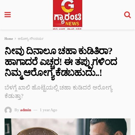
Home
ಆರೋಗ್ಯ-ಸೌಂದರ್ಯ
ನೀವು ದಿನಾಲೂ ಚಹಾ ಕುಡಿತಿರಾ?
ಹಾಗಾದರೆ ಎಚ್ಚರ! ಈ ತಪ್ಪುಗಳಿಂದ
ನಿಮ್ಮ ಆರೋಗ್ಯ ಕೆಡಬಹುದು..!
ಬೆಳಗ್ಗೆ ಖಾಲಿ ಹೊಟ್ಟೆಯಲ್ಲಿ ಚಹಾ ಕುಡಿದರೆ ಆರೋಗ್ಯ
ಕೆಡುತ್ತಾ?
By
admin
1 year Ago