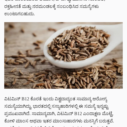
ರಕ್ತಹೀನತೆ ಮತ್ತು ನರಮಂಡಲಕ್ಕೆ ಸಂಬಂಧಿಸಿದ ಸಮಸ್ಯೆಗಳು
ಉಂಟಾಗಬಹುದು.
ವಿಟಮಿನ್ B12 ಕೊರತೆ ಇಂದು ವಿಶ್ವದಾದ್ಯಂತ ಸಾಮಾನ್ಯ ಆರೋಗ್ಯ
ಸಮಸ್ಯೆಯಾಗಿದ್ದು, ಭಾರತದಲ್ಲಿ ಸಸ್ಯಾಹಾರಿಗಳಲ್ಲಿ ಈ ಸಮಸ್ಯೆ ಇನ್ನಷ್ಟು
ಪ್ರಮುಖವಾಗಿದೆ. ಸಾಮಾನ್ಯವಾಗಿ, ವಿಟಮಿನ್ B12 ಎಂದಾಕ್ಷಣ ಮೊಟ್ಟೆ,
ಕೋಳಿ ಮಾಂಸ ಅಥವಾ ಇತರ ಮಾಂಸಾಹಾರಗಳು ಮನಸ್ಸಿಗೆ ಬರುತ್ತವೆ.