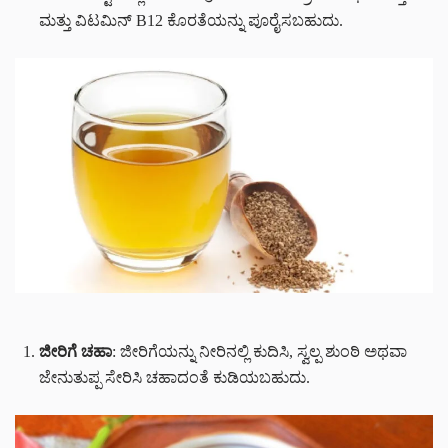
ಮತ್ತು ವಿಟಮಿನ್ B12 ಕೊರತೆಯನ್ನು ಪೂರೈಸಬಹುದು.
ಜೀರಿಗೆ ಚಹಾ
: ಜೀರಿಗೆಯನ್ನು ನೀರಿನಲ್ಲಿ ಕುದಿಸಿ, ಸ್ವಲ್ಪ ಶುಂಠಿ ಅಥವಾ
ಜೇನುತುಪ್ಪ ಸೇರಿಸಿ ಚಹಾದಂತೆ ಕುಡಿಯಬಹುದು.