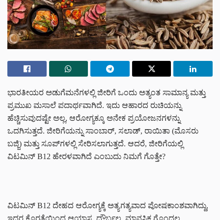
ಭಾರತೀಯರ ಅಡುಗೆಮನೆಗಳಲ್ಲಿ ಜೀರಿಗೆ ಒಂದು ಅತ್ಯಂತ ಸಾಮಾನ್ಯ ಮತ್ತು
ಪ್ರಮುಖ ಮಸಾಲೆ ಪದಾರ್ಥವಾಗಿದೆ. ಇದು ಆಹಾರದ ರುಚಿಯನ್ನು
ಹೆಚ್ಚಿಸುವುದಷ್ಟೇ ಅಲ್ಲ, ಆರೋಗ್ಯಕ್ಕೂ ಅನೇಕ ಪ್ರಯೋಜನಗಳನ್ನು
ಒದಗಿಸುತ್ತದೆ. ಜೀರಿಗೆಯನ್ನು ಸಾಂಬಾರ್, ಸಲಾಡ್, ರಾಯಿತಾ (ಮೊಸರು
ಬಜ್ಜಿ) ಮತ್ತು ಸೂಪ್‌ಗಳಲ್ಲಿ ಸೇರಿಸಲಾಗುತ್ತದೆ. ಆದರೆ, ಜೀರಿಗೆಯಲ್ಲಿ
ವಿಟಮಿನ್ B12 ಹೇರಳವಾಗಿದೆ ಎಂಬುದು ನಿಮಗೆ ಗೊತ್ತೇ?
ವಿಟಮಿನ್ B12 ದೇಹದ ಆರೋಗ್ಯಕ್ಕೆ ಅತ್ಯಗತ್ಯವಾದ ಪೋಷಕಾಂಶವಾಗಿದ್ದು,
ಇದರ ಕೊರತೆಯಿಂದ ಆಯಾಸ, ದೌರ್ಬಲ್ಯ, ಮಾನಸಿಕ ಗೊಂದಲ,