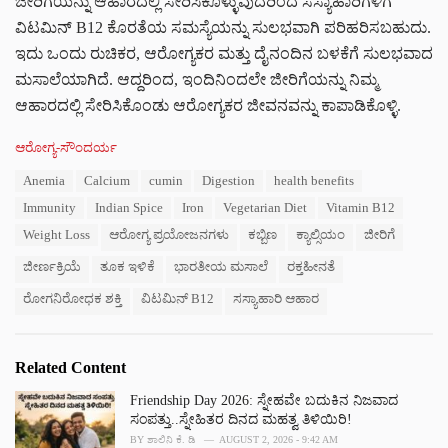
ಜೀರಿಗೆಯನ್ನು ಆಹಾರದಲ್ಲಿ ಸೇರಿಸಿಕೊಳ್ಳುವುದರಿಂದ ಸಸ್ಯಾಹಾರಿಗಳಿಗೆ
ವಿಟಮಿನ್ B12 ಕೊರತೆಯ ಸಮಸ್ಯೆಯನ್ನು ಸುಲಭವಾಗಿ ಪರಿಹರಿಸಬಹುದು.
ಇದು ಒಂದು ರುಚಿಕರ, ಆರೋಗ್ಯಕರ ಮತ್ತು ದೈನಂದಿನ ಬಳಕೆಗೆ ಸುಲಭವಾದ
ಮಸಾಲೆಯಾಗಿದೆ. ಆದ್ದರಿಂದ, ಇಂದಿನಿಂದಲೇ ಜೀರಿಗೆಯನ್ನು ನಿಮ್ಮ
ಆಹಾರದಲ್ಲಿ ಸೇರಿಸಿಕೊಂಡು ಆರೋಗ್ಯಕರ ಜೀವನವನ್ನು ಕಾಪಾಡಿಕೊಳ್ಳಿ.
C
ಆರೋಗ್ಯ-ಸೌಂದರ್ಯ
a
T
Anemia
Calcium
cumin
Digestion
health benefits
t
a
e
Immunity
Indian Spice
Iron
Vegetarian Diet
Vitamin B12
g
g
s
Weight Loss
ಆರೋಗ್ಯ ಪ್ರಯೋಜನಗಳು
ಕಬ್ಬಿಣ
ಕ್ಯಾಲ್ಸಿಯಂ
ಜೀರಿಗೆ
o
:
r
ಜೀರ್ಣಕ್ರಿಯೆ
ತೂಕ ಇಳಿಕೆ
ಭಾರತೀಯ ಮಸಾಲೆ
ರಕ್ತಹೀನತೆ
i
e
ರೋಗನಿರೋಧಕ ಶಕ್ತಿ
ವಿಟಮಿನ್ B12
ಸಸ್ಯಾಹಾರಿ ಆಹಾರ
s
:
Related Content
Friendship Day 2026: ಸ್ನೇಹವೇ ಬದುಕಿನ ನಿಜವಾದ
ಸಂಪತ್ತು..ಸ್ನೇಹಿತರ ದಿನದ ಮಹತ್ವ ತಿಳಿಯಿರಿ!
BY
ಶಾಲಿನಿ ಕೆ. ಡಿ
AUGUST 2, 2026 - 9:42 AM