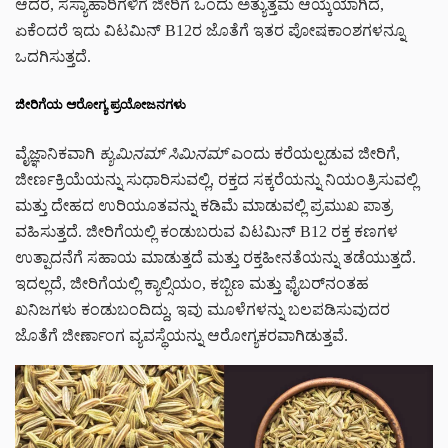
ಆದರೆ, ಸಸ್ಯಾಹಾರಿಗಳಿಗೆ ಜೀರಿಗೆ ಒಂದು ಅತ್ಯುತ್ತಮ ಆಯ್ಕೆಯಾಗಿದೆ,
ಏಕೆಂದರೆ ಇದು ವಿಟಮಿನ್ B12ರ ಜೊತೆಗೆ ಇತರ ಪೋಷಕಾಂಶಗಳನ್ನೂ
ಒದಗಿಸುತ್ತದೆ.
ಜೀರಿಗೆಯ ಆರೋಗ್ಯ ಪ್ರಯೋಜನಗಳು
ವೈಜ್ಞಾನಿಕವಾಗಿ
ಕ್ಯುಮಿನಮ್ ಸಿಮಿನಮ್
ಎಂದು ಕರೆಯಲ್ಪಡುವ ಜೀರಿಗೆ,
ಜೀರ್ಣಕ್ರಿಯೆಯನ್ನು ಸುಧಾರಿಸುವಲ್ಲಿ, ರಕ್ತದ ಸಕ್ಕರೆಯನ್ನು ನಿಯಂತ್ರಿಸುವಲ್ಲಿ
ಮತ್ತು ದೇಹದ ಉರಿಯೂತವನ್ನು ಕಡಿಮೆ ಮಾಡುವಲ್ಲಿ ಪ್ರಮುಖ ಪಾತ್ರ
ವಹಿಸುತ್ತದೆ. ಜೀರಿಗೆಯಲ್ಲಿ ಕಂಡುಬರುವ ವಿಟಮಿನ್ B12 ರಕ್ತ ಕಣಗಳ
ಉತ್ಪಾದನೆಗೆ ಸಹಾಯ ಮಾಡುತ್ತದೆ ಮತ್ತು ರಕ್ತಹೀನತೆಯನ್ನು ತಡೆಯುತ್ತದೆ.
ಇದಲ್ಲದೆ, ಜೀರಿಗೆಯಲ್ಲಿ ಕ್ಯಾಲ್ಸಿಯಂ, ಕಬ್ಬಿಣ ಮತ್ತು ಫೈಬರ್‌ನಂತಹ
ಖನಿಜಗಳು ಕಂಡುಬಂದಿದ್ದು, ಇವು ಮೂಳೆಗಳನ್ನು ಬಲಪಡಿಸುವುದರ
ಜೊತೆಗೆ ಜೀರ್ಣಾಂಗ ವ್ಯವಸ್ಥೆಯನ್ನು ಆರೋಗ್ಯಕರವಾಗಿಡುತ್ತವೆ.