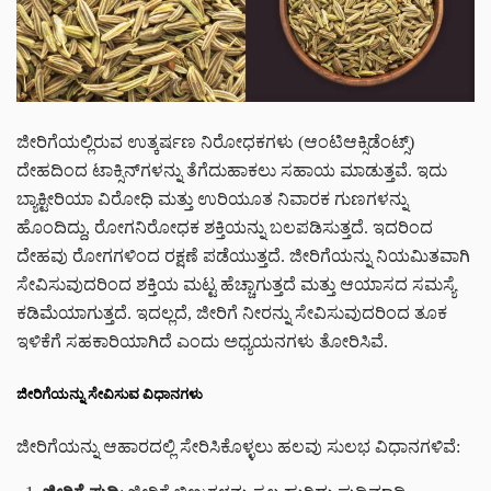
ಜೀರಿಗೆಯಲ್ಲಿರುವ ಉತ್ಕರ್ಷಣ ನಿರೋಧಕಗಳು (ಆಂಟಿಆಕ್ಸಿಡೆಂಟ್ಸ್)
ದೇಹದಿಂದ ಟಾಕ್ಸಿನ್‌ಗಳನ್ನು ತೆಗೆದುಹಾಕಲು ಸಹಾಯ ಮಾಡುತ್ತವೆ. ಇದು
ಬ್ಯಾಕ್ಟೀರಿಯಾ ವಿರೋಧಿ ಮತ್ತು ಉರಿಯೂತ ನಿವಾರಕ ಗುಣಗಳನ್ನು
ಹೊಂದಿದ್ದು, ರೋಗನಿರೋಧಕ ಶಕ್ತಿಯನ್ನು ಬಲಪಡಿಸುತ್ತದೆ. ಇದರಿಂದ
ದೇಹವು ರೋಗಗಳಿಂದ ರಕ್ಷಣೆ ಪಡೆಯುತ್ತದೆ. ಜೀರಿಗೆಯನ್ನು ನಿಯಮಿತವಾಗಿ
ಸೇವಿಸುವುದರಿಂದ ಶಕ್ತಿಯ ಮಟ್ಟ ಹೆಚ್ಚಾಗುತ್ತದೆ ಮತ್ತು ಆಯಾಸದ ಸಮಸ್ಯೆ
ಕಡಿಮೆಯಾಗುತ್ತದೆ. ಇದಲ್ಲದೆ, ಜೀರಿಗೆ ನೀರನ್ನು ಸೇವಿಸುವುದರಿಂದ ತೂಕ
ಇಳಿಕೆಗೆ ಸಹಕಾರಿಯಾಗಿದೆ ಎಂದು ಅಧ್ಯಯನಗಳು ತೋರಿಸಿವೆ.
ಜೀರಿಗೆಯನ್ನು ಸೇವಿಸುವ ವಿಧಾನಗಳು
ಜೀರಿಗೆಯನ್ನು ಆಹಾರದಲ್ಲಿ ಸೇರಿಸಿಕೊಳ್ಳಲು ಹಲವು ಸುಲಭ ವಿಧಾನಗಳಿವೆ: