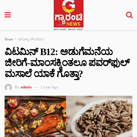
Home
ಆರೋಗ್ಯ-ಸೌಂದರ್ಯ
ವಿಟಮಿನ್ B12: ಅಡುಗೆಮನೆಯ
ಜೀರಿಗೆ-ಮಾಂಸಕ್ಕಿಂತಲೂ ಪವರ್‌ಫುಲ್
ಮಸಾಲೆ ಯಾಕೆ ಗೊತ್ತಾ?
By
admin
1 year Ago