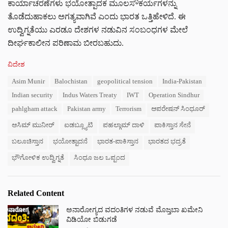
ಕಾರ್ಯಾಚರಣೆಗಳು ಭಯೋತ್ಪಾದಕ ಮೂಲಸೌಕರ್ಯಗಳನ್ನು
ತೊಡೆದುಹಾಕಲು ಅಗತ್ಯವಾಗಿವೆ ಎಂದು ಭಾರತ ಒತ್ತಿಹೇಳಿದೆ. ಈ
ಉದ್ವಿಗ್ನತೆಯು ಎರಡೂ ದೇಶಗಳ ನಡುವಿನ ಸಂಬಂಧಗಳ ಮೇಲೆ
ದೀರ್ಘಕಾಲೀನ ಪರಿಣಾಮ ಬೀರಬಹುದು.
C
ವಿದೇಶ
a
T
Asim Munir
Balochistan
geopolitical tension
India-Pakistan
t
a
e
Indian security
Indus Waters Treaty
IWT
Operation Sindhur
g
g
s
pahlgham attack
Pakistan army
Terrorism
ಆಪರೇಷನ್ ಸಿಂಧೂರ್
o
:
r
ಆಸಿಮ್ ಮುನೀರ್
ಐಡಬ್ಲ್ಯೂಟಿ
ಪಹಲ್ಗಾಮ್ ದಾಳಿ
ಪಾಕಿಸ್ತಾನ ಸೇನೆ
i
e
ಬಲೂಚಿಸ್ತಾನ
ಭಯೋತ್ಪಾದನೆ
ಭಾರತ-ಪಾಕಿಸ್ತಾನ
ಭಾರತದ ಭದ್ರತೆ
s
:
ಭೌಗೋಳಿಕ ಉದ್ವಿಗ್ನತೆ
ಸಿಂಧೂ ಜಲ ಒಪ್ಪಂದ
Related Content
ಅನಾರೋಗ್ಯದ ವದಂತಿಗಳ ನಡುವೆ ಮೊಜ್ತಬಾ ಖಮೇನಿ
ವಿಡಿಯೋ ಬಿಡುಗಡೆ