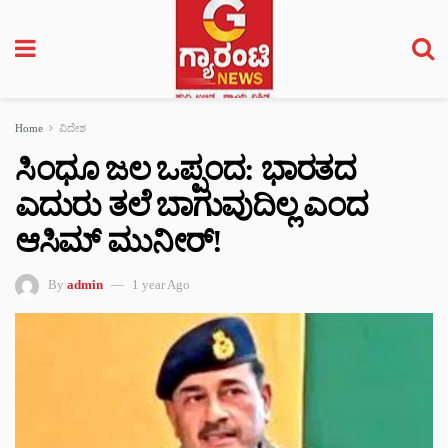
Home
ವಿದೇಶ
ಸಿಂಧೂ ಜಲ ಒಪ್ಪಂದ: ಭಾರತದ
ಎದುರು ತಲೆ ಬಾಗುವುದಿಲ್ಲ ಎಂದ
ಆಸಿಮ್ ಮುನೀರ್!
By
admin
1 year Ago