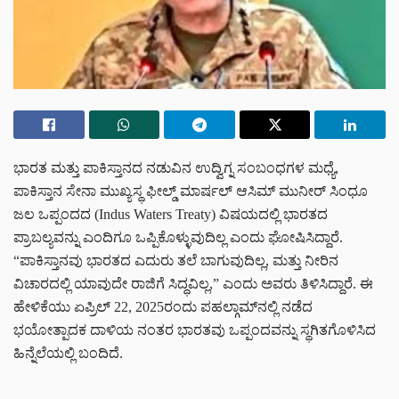
ಭಾರತ ಮತ್ತು ಪಾಕಿಸ್ತಾನದ ನಡುವಿನ ಉದ್ವಿಗ್ನ ಸಂಬಂಧಗಳ ಮಧ್ಯೆ,
ಪಾಕಿಸ್ತಾನ ಸೇನಾ ಮುಖ್ಯಸ್ಥ ಫೀಲ್ಡ್ ಮಾರ್ಷಲ್ ಆಸಿಮ್ ಮುನೀರ್ ಸಿಂಧೂ
ಜಲ ಒಪ್ಪಂದದ (Indus Waters Treaty) ವಿಷಯದಲ್ಲಿ ಭಾರತದ
ಪ್ರಾಬಲ್ಯವನ್ನು ಎಂದಿಗೂ ಒಪ್ಪಿಕೊಳ್ಳುವುದಿಲ್ಲ ಎಂದು ಘೋಷಿಸಿದ್ದಾರೆ.
“ಪಾಕಿಸ್ತಾನವು ಭಾರತದ ಎದುರು ತಲೆ ಬಾಗುವುದಿಲ್ಲ, ಮತ್ತು ನೀರಿನ
ವಿಚಾರದಲ್ಲಿ ಯಾವುದೇ ರಾಜಿಗೆ ಸಿದ್ಧವಿಲ್ಲ,” ಎಂದು ಅವರು ತಿಳಿಸಿದ್ದಾರೆ. ಈ
ಹೇಳಿಕೆಯು ಏಪ್ರಿಲ್ 22, 2025ರಂದು ಪಹಲ್ಗಾಮ್‌ನಲ್ಲಿ ನಡೆದ
ಭಯೋತ್ಪಾದಕ ದಾಳಿಯ ನಂತರ ಭಾರತವು ಒಪ್ಪಂದವನ್ನು ಸ್ಥಗಿತಗೊಳಿಸಿದ
ಹಿನ್ನೆಲೆಯಲ್ಲಿ ಬಂದಿದೆ.