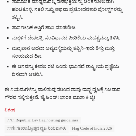
ಸಾಮಾಜಿಕ ಮಾಧ್ಯಮದಲ್ಲಿ ದೇಶಭಕ್ತಿಯನ್ನು ಚಿಂತನಶೀಲವಾಗಿ
ಹಂಚಿಕೊಳ್ಳಿ. ನಕಲಿ ಸುದ್ದಿ ಅಥವಾ ಪ್ರಚೋದನಕಾರಿ ಪೋಸ್ಟ್‌ಗಳನ್ನು
ತಪ್ಪಿಸಿ.
ಸಾರ್ವಜನಿಕ ಆಸ್ತಿಗೆ ಹಾನಿ ಮಾಡಬೇಡಿ.
ಮಕ್ಕಳಿಗೆ ದೇಶಭಕ್ತಿ, ಸಂವಿಧಾನದ ಪೀಠಿಕೆಯ ಮಹತ್ವವನ್ನು ತಿಳಿಸಿ.
ಮದ್ಯಪಾನ ಅಥವಾ ಅವ್ಯವಸ್ಥೆಯನ್ನು ತಪ್ಪಿಸಿ–ಇದು ಶಿಸ್ತು ಮತ್ತು
ಸಂಯಮದ ದಿನ.
ಈ ದಿನವನ್ನು ಕೇವಲ ರಜೆ ಎಂದು ಭಾವಿಸದೆ ರಾಷ್ಟ್ರೀಯ ಪ್ರಜ್ಞೆಯ
ದಿನವಾಗಿ ಆಚರಿಸಿ.
ಈ ನಿಯಮಗಳನ್ನು ಪಾಲಿಸುವುದರಿಂದ ನಾವು ರಾಷ್ಟ್ರಧ್ವಜಕ್ಕೆ ನಿಜವಾದ
ಗೌರವ ಸಲ್ಲಿಸುತ್ತೇವೆ. ಜೈ ಹಿಂದ್! ಭಾರತ ಮಾತಾ ಕಿ ಜೈ!
C
ವಿಶೇಷ
a
T
77th Republic Day flag hoisting guidelines
t
a
e
77ನೇ ಗಣರಾಜ್ಯೋತ್ಸವ ಧ್ವಜ ನಿಯಮಗಳು
Flag Code of India 2026
g
g
s