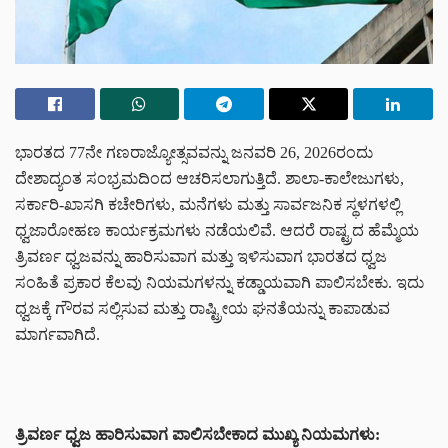
ಭಾರತದ 77ನೇ ಗಣರಾಜ್ಯೋತ್ಸವವನ್ನು ಜನವರಿ 26, 2026ರಂದು
ದೇಶಾದ್ಯಂತ ಸಂಭ್ರಮದಿಂದ ಆಚರಿಸಲಾಗುತ್ತಿದೆ. ಶಾಲಾ-ಕಾಲೇಜುಗಳು,
ಸರ್ಕಾರಿ-ಖಾಸಗಿ ಕಚೇರಿಗಳು, ಮನೆಗಳು ಮತ್ತು ಸಾರ್ವಜನಿಕ ಸ್ಥಳಗಳಲ್ಲಿ
ಧ್ವಜಾರೋಹಣ ಕಾರ್ಯಕ್ರಮಗಳು ನಡೆಯಲಿವೆ. ಆದರೆ ರಾಷ್ಟ್ರದ ಹೆಮ್ಮೆಯ
ತ್ರಿವರ್ಣ ಧ್ವಜವನ್ನು ಹಾರಿಸುವಾಗ ಮತ್ತು ಇಳಿಸುವಾಗ ಭಾರತದ ಧ್ವಜ
ಸಂಹಿತೆ ಪ್ರಕಾರ ಕೆಲವು ನಿಯಮಗಳನ್ನು ಕಡ್ಡಾಯವಾಗಿ ಪಾಲಿಸಬೇಕು. ಇದು
ಧ್ವಜಕ್ಕೆ ಗೌರವ ಸಲ್ಲಿಸುವ ಮತ್ತು ರಾಷ್ಟ್ರೀಯ ಘನತೆಯನ್ನು ಕಾಪಾಡುವ
ಮಾರ್ಗವಾಗಿದೆ.
ತ್ರಿವರ್ಣ ಧ್ವಜ ಹಾರಿಸುವಾಗ ಪಾಲಿಸಬೇಕಾದ ಮುಖ್ಯ ನಿಯಮಗಳು: