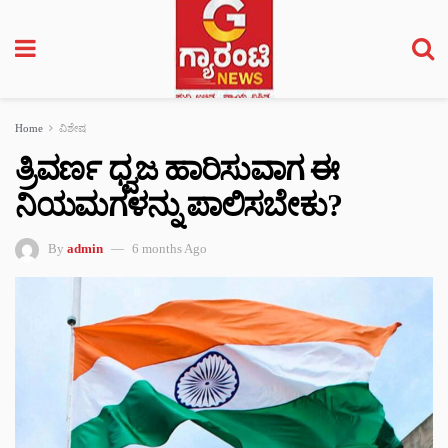
Home
ವಿಶೇಷ
ತ್ರಿವರ್ಣ ಧ್ವಜ ಹಾರಿಸುವಾಗ ಈ
ನಿಯಮಗಳನ್ನು ಪಾಲಿಸಬೇಕು?
By
admin
6 months Ago