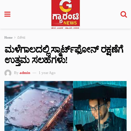
Home
ವಿಶೇಷ
ಮಳೆಗಾಲದಲ್ಲಿ ಸ್ಮಾರ್ಟ್‌ಫೋನ್ ರಕ್ಷಣೆಗೆ
ಉತ್ತಮ ಸಲಹೆಗಳು!
By
admin
1 year Ago