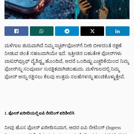
ಮಳೆಗಾಲ ಶುರುವಾಗಿದೆ ನಿಮ್ಮ ಸ್ಮಾರ್ಟ್‌ಫೋನ್‌ಗೆ ನೀರಿ ಬೀಳದಂತೆ ರಕ್ಷಣೆ
ನೀಡುವ ಚಿಂತೆ ಸಹಜವಾಗಿಯೇ ಇದೆ. ಇತ್ತೀಚಿನ ಬಹುತೇಕ ಫೋನ್‌ಗಳು
ವಾಟರ್‌ಪ್ರೂಫ್ ವೈಶಿಷ್ಟ್ಯ ಹೊಂದಿವೆ, ಆದರೆ ಒಂದಿಷ್ಟು ಎಚ್ಚರಿಕೆಯಿಂದ ನಿಮ್ಮ
ಫೋನ್‌ನ್ನು ಸಂಪೂರ್ಣ ಸುರಕ್ಷಿತವಾಗಿಡಬಹುದು. ಮಳೆಗಾಲದಲ್ಲಿ ನಿಮ್ಮ
ಫೋನ್‌ ಅನ್ನು ರಕ್ಷಿಸಲು ಕೆಲವು ಉತ್ತಮ ಸಲಹೆಗಳನ್ನು ಹಂಚಿಕೊಳ್ಳುತ್ತೇವೆ.
1. ಫೋನ್ ಖರೀದಿಯಲ್ಲಿ ಐಪಿ ರೇಟಿಂಗ್ ಪರಿಶೀಲಿಸಿ
ನೀವು ಹೊಸ ಫೋನ್ ಖರೀದಿಸುವಾಗ, ಅದರ ಐಪಿ ರೇಟಿಂಗ್ (Ingress