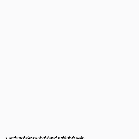
3. ಚಾರ್ಜಿಂಗ್ ಮತ್ತು ಇಯರ್‌ಫೋನ್ ಬಳಕೆಯಲ್ಲಿ ಎಚ್ಚರ