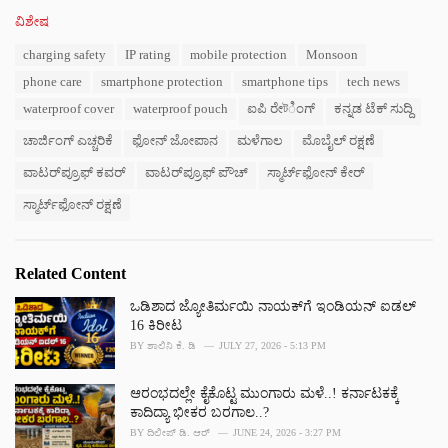
C
ವಿಶೇಷ
a
T
charging safety
IP rating
mobile protection
Monsoon
t
a
e
phone care
smartphone protection
smartphone tips
tech news
g
g
s
waterproof cover
waterproof pouch
ಐಪಿ ರೇটಿಂಗ್
ಕನ್ನಡ ಟೆಕ್ ಸುದ್ದಿ
o
:
r
ಚಾರ್ಜಿಂಗ್ ಎಚ್ಚರಿಕೆ
ಫೋನ್ ಜೋಪಾನ
ಮಳೆಗಾಲ
ಮೊಬೈಲ್ ರಕ್ಷಣೆ
i
e
ವಾಟರ್‌ಪ್ರೂಫ್ ಕವರ್
ವಾಟರ್‌ಪ್ರೂಫ್ ಪೌಚ್
ಸ್ಮಾರ್ಟ್‌ಫೋನ್ ಕೇರ್
s
:
ಸ್ಮಾರ್ಟ್‌ಫೋನ್ ರಕ್ಷಣೆ
Related Content
ಒಡಿಶಾದ ಜ್ಯೋತಿರ್ಮಯಿ ನಾಯಕ್‌ಗೆ ಇಂಡಿಯನ್ ಐಡಲ್
16 ಕಿರೀಟ
BY
ಶಾಲಿನಿ ಕೆ. ಡಿ
JULY 27, 2026 - 5:13 PM
ಆರಂಭದಲ್ಲೇ ಕೈಕೊಟ್ಟ ಮುಂಗಾರು ಮಳೆ..! ಕರ್ನಾಟಕಕ್ಕೆ
ಕಾದಿದ್ಯಾ ಭೀಕರ ಬರಗಾಲ..?
BY
ದಿಲೀಪ್ ಡಿ. ಆರ್
JUNE 24, 2026 - 3:27 PM