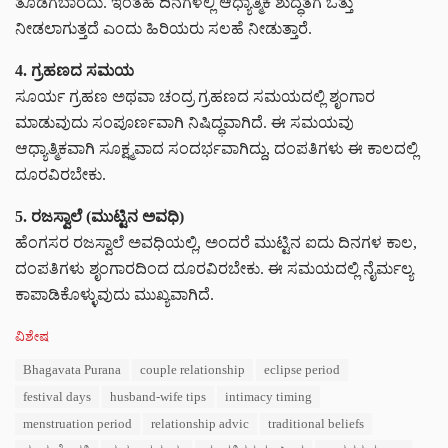
ತೊಡಗಬಾರದು. ಇಂತಹ ದಿನಗಳಲ್ಲಿ ಆಧ್ಯಾತ್ಮಿಕ ಶುದ್ಧತೆಗೆ ಒತ್ತು
ನೀಡಲಾಗುತ್ತದೆ ಎಂದು ಹಿರಿಯರು ಸಲಹೆ ನೀಡುತ್ತಾರೆ.
4. ಗ್ರಹಣದ ಸಮಯ
ಸೂರ್ಯ ಗ್ರಹಣ ಅಥವಾ ಚಂದ್ರ ಗ್ರಹಣದ ಸಮಯದಲ್ಲಿ ಶೃಂಗಾರ
ಮಾಡುವುದು ಸಂಪೂರ್ಣವಾಗಿ ನಿಷಿದ್ಧವಾಗಿದೆ. ಈ ಸಮಯವು
ಆಧ್ಯಾತ್ಮಿಕವಾಗಿ ಸೂಕ್ಷ್ಮವಾದ ಸಂದರ್ಭವಾಗಿದ್ದು, ದಂಪತಿಗಳು ಈ ಕಾಲದಲ್ಲಿ
ದೂರವಿರಬೇಕು.
5. ರಜಸ್ವಾಲೆ (ಮುಟ್ಟಿನ ಅವಧಿ)
ಹೆಂಗಸರ ರಜಸ್ವಾಲೆ ಅವಧಿಯಲ್ಲಿ, ಅಂದರೆ ಮುಟ್ಟಿನ ಐದು ದಿನಗಳ ಕಾಲ,
ದಂಪತಿಗಳು ಶೃಂಗಾರದಿಂದ ದೂರವಿರಬೇಕು. ಈ ಸಮಯದಲ್ಲಿ ನೈರ್ಮಲ್ಯ
ಕಾಪಾಡಿಕೊಳ್ಳುವುದು ಮುಖ್ಯವಾಗಿದೆ.
C
ವಿಶೇಷ
a
T
Bhagavata Purana
couple relationship
eclipse period
t
a
e
festival days
husband-wife tips
intimacy timing
g
g
s
menstruation period
relationship advic
traditional beliefs
o
:
r