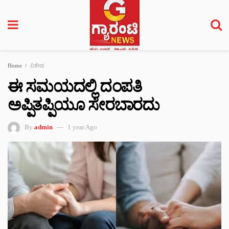
Home
ವಿಶೇಷ
ಈ ಸಮಯದಲ್ಲಿ ದಂಪತಿ
ಅಪ್ಪಿತಪ್ಪಿಯೂ ಸೇರಬಾರದು
By
admin
1 year Ago