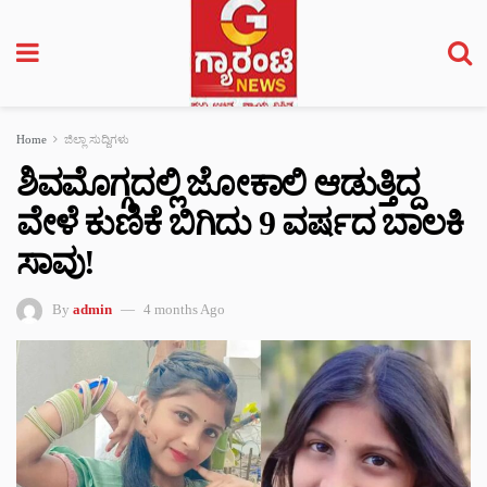
Home
ಜಿಲ್ಲಾ ಸುದ್ದಿಗಳು
ಶಿವಮೊಗ್ಗದಲ್ಲಿ ಜೋಕಾಲಿ ಆಡುತ್ತಿದ್ದ
ವೇಳೆ ಕುಣಿಕೆ ಬಿಗಿದು 9 ವರ್ಷದ ಬಾಲಕಿ
ಸಾವು!
By
admin
4 months Ago