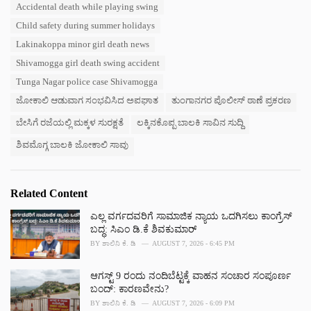
T
Accidental death while playing swing
t
a
e
Child safety during summer holidays
g
g
s
Lakinakoppa minor girl death news
o
:
r
Shivamogga girl death swing accident
i
Tunga Nagar police case Shivamogga
e
s
ಜೋಕಾಲಿ ಆಡುವಾಗ ಸಂಭವಿಸಿದ ಅಪಘಾತ
ತುಂಗಾನಗರ ಪೊಲೀಸ್ ಠಾಣೆ ಪ್ರಕರಣ
:
ಬೇಸಿಗೆ ರಜೆಯಲ್ಲಿ ಮಕ್ಕಳ ಸುರಕ್ಷತೆ
ಲಕ್ಕಿನಕೊಪ್ಪ ಬಾಲಕಿ ಸಾವಿನ ಸುದ್ದಿ
ಶಿವಮೊಗ್ಗ ಬಾಲಕಿ ಜೋಕಾಲಿ ಸಾವು
Related Content
ಎಲ್ಲ ವರ್ಗದವರಿಗೆ ಸಾಮಾಜಿಕ ನ್ಯಾಯ ಒದಗಿಸಲು ಕಾಂಗ್ರೆಸ್
ಬದ್ಧ: ಸಿಎಂ ಡಿ.ಕೆ ಶಿವಕುಮಾರ್
BY
ಶಾಲಿನಿ ಕೆ. ಡಿ
AUGUST 7, 2026 - 6:45 PM
ಆಗಸ್ಟ್ 9 ರಂದು ನಂದಿಬೆಟ್ಟಕ್ಕೆ ವಾಹನ ಸಂಚಾರ ಸಂಪೂರ್ಣ
ಬಂದ್: ಕಾರಣವೇನು?
BY
ಶಾಲಿನಿ ಕೆ. ಡಿ
AUGUST 7, 2026 - 6:09 PM