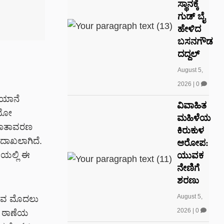
ಸ್ಥಾನಕ್ಕೆ
ಗುಡ್‌ ಬೈ
ಹೇಳಿದ
ಬಸನಗೌಡ
ದದ್ದಲ್
August 5,
2026
|
0
 ಯಾನೆ
ವಿವಾಹಿತ
ಡಿಯೋ
ಮಹಿಳೆಯ
ವಾತಾವರಣ
ಕಿರುಕುಳ
 ದಾಖಲಾಗಿದೆ.
ಆರೋಪ:
ಿಯಲ್ಲಿ ಈ
ಯುವಕ
ನೇಣಿಗೆ
ಶರಣು
August 5,
ಗುವ ಮೊದಲು
2026
|
0
ಸ್ ಠಾಣೆಯ