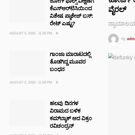
ಜೋಗ್ ಫಾಲ್ಸ್ ವೀಕ್ಷಣೆಗೆ
ವೈರಲ್
ಕೆಎಸ್‌ಆರ್‌ಟಿಸಿಯಿಂದ
ವಿಶೇಷ ಪ್ಯಾಕೇಜ್ ಬಸ್:
ನ್ಯಾಯಾಲಯದ 
ರೇಟ್‌ ಎಷ್ಟು?
AUGUST 5, 2026 - 11:25 PM
0
by
adm
ಗಾಂಜಾ ಮಾರಾಟದಲ್ಲಿ
ತೊಡಗಿದ್ದ ಮೂವರ
ಬಂಧನ
AUGUST 5, 2026 - 11:09 PM
0
ಹಲವು ದಿನಗಳ
ವಿರಾಮದ ಬಳಿಕ
ಕಮ್‌ಬ್ಯಾಕ್ ಆದ ವಿಕ್ರಂ
ರವಿಚಂದ್ರನ್