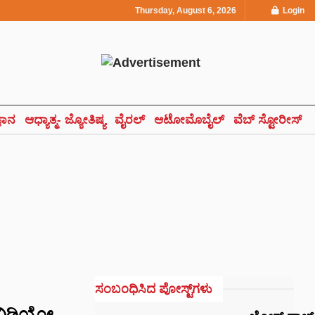
Thursday, August 6, 2026
Login
್ಞಾನ
ಆಧ್ಯಾತ್ಮ- ಜ್ಯೋತಿಷ್ಯ
ವೈರಲ್
ಆಟೋಮೊಬೈಲ್
ವೆಬ್ ಸ್ಟೋರೀಸ್
ಸಂಬಂಧಿಸಿದ ಪೋಸ್ಟ್‌ಗಳು
 ವಿಡಿಯೋ