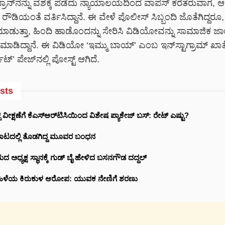
ಬ್ರಾನ್‌ನನ್ನು ವಶಕ್ಕೆ ಪಡೆದು ನ್ಯಾಯಾಲಯದಿಂದ ವಾಪಸ್ ಕರೆತರುವಾಗ, 
ೌಡಿಯಂತೆ ವರ್ತಿಸಿದ್ದಾನೆ. ಈ ವೇಳೆ ಪೊಲೀಸ್ ಸಿಬ್ಬಂದಿ ಜೊತೆಗಿದ್ದರೂ,
ುತ್ತಾ, ಹಿಂದಿ ಹಾಡೊಂದನ್ನು ಸೇರಿಸಿ ವಿಡಿಯೋವನ್ನು ಸಾಮಾಜಿಕ ಜಾ
ಾಡಿದ್ದಾನೆ. ಈ ವಿಡಿಯೋ ‘ಇಮ್ಮು ಬಾಯ್’ ಎಂಬ ಇನ್‌ಸ್ಟಾಗ್ರಾಮ್ ಖ
ಟ್’ ಪೇಜ್‌ನಲ್ಲಿ ಪೋಸ್ಟ್ ಆಗಿದೆ.
sts
ವೀಕ್ಷಣೆಗೆ ಕೆಎಸ್‌ಆರ್‌ಟಿಸಿಯಿಂದ ವಿಶೇಷ ಪ್ಯಾಕೇಜ್ ಬಸ್: ರೇಟ್‌ ಎಷ್ಟು?
ಾಟದಲ್ಲಿ ತೊಡಗಿದ್ದ ಮೂವರ ಬಂಧನ
ಮದ ಅಧ್ಯಕ್ಷ ಸ್ಥಾನಕ್ಕೆ ಗುಡ್‌ ಬೈ ಹೇಳಿದ ಬಸನಗೌಡ ದದ್ದಲ್
ಹಿಳೆಯ ಕಿರುಕುಳ ಆರೋಪ: ಯುವಕ ನೇಣಿಗೆ ಶರಣು