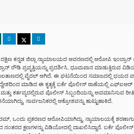
ದಕ್ಷಿಣ ಕನ್ನಡ ಜಿಲ್ಲಾ ನ್ಯಾಯಾಲಯದ ಆವರಣದಲ್ಲಿ ಆರೋಪಿ ಇಂಬ್ರಾನ್
ಾನ್ ರೌಡಿ ಪ್ರವೃತ್ತಿಯನ್ನು ಪ್ರದರ್ಶಿಸಿ, ಧೂಮಪಾನ ಮಾಡುತ್ತಿರುವ ವಿ
ಾಲತಾಣದಲ್ಲಿ ವೈರಲ್ ಆಗಿದೆ. ಈ ಘಟನೆಯಿಂದ ಸಮಾಜದಲ್ಲಿ ಭಯದ 
ದ್ದೇಶದಿಂದ ಮಾಡಿದ ಈ ಕೃತ್ಯಕ್ಕೆ ಬರ್ಕೆ ಪೊಲೀಸ್ ಠಾಣೆಯಲ್ಲಿ ಎಫ್‌ಐಆರ್
ತ್ತು ಕರ್ತವ್ಯದಲ್ಲಿರುವ ಪೊಲೀಸ್ ಸಿಬ್ಬಂದಿಯನ್ನು ಅವಮಾನಿಸುವ ರೀತ
ಯಾಗಿದ್ದು, ಸಾರ್ವಜನಿಕರಲ್ಲಿ ಆಕ್ರೋಶವನ್ನು ಹುಟ್ಟುಹಾಕಿದೆ.
ುರಮ್, ಒಂದು ಪ್ರಕರಣದ ಆರೋಪಿಯಾಗಿದ್ದು, ನ್ಯಾಯಾಲಯಕ್ಕೆ ಶರಣಾ
 ನಂತರದ ಕ್ಷಣಗಳನ್ನು ವಿಡಿಯೋದಲ್ಲಿ ದಾಖಲಿಸಿದ್ದಾನೆ. ಬರ್ಕೆ ಪೊಲೀ