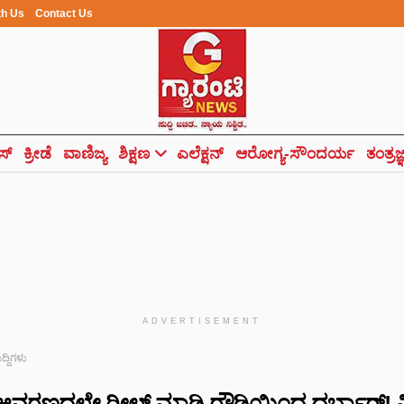
th Us
Contact Us
ಸ್
ಕ್ರೀಡೆ
ವಾಣಿಜ್ಯ
ಶಿಕ್ಷಣ
ಎಲೆಕ್ಷನ್
ಆರೋಗ್ಯ-ಸೌಂದರ್ಯ
ತಂತ್ರಜ
ADVERTISEMENT
ುದ್ದಿಗಳು
ಆವರಣದಲ್ಲೇ ರೀಲ್ಸ್ ಮಾಡಿ ರೌಡಿಯಿಂದ ದರ್ಬಾರ್!