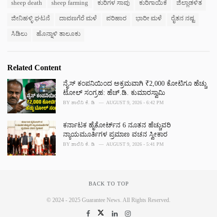
s
sheep death
sheep farming
ಕುರಿಗಳ ಸಾವು
ಕುರಿಗಾಯಿಕೆ
ಜಿಲ್ಲಾಡಳಿತ
o
:
r
ಜೀನಿಹಳ್ಳಿ ಘಟನೆ
ದಾವಣಗೆರೆ ಮಳೆ
ಪರಿಹಾರ
ಭಾರೀ ಮಳೆ
ರೈತನ ನಷ್ಟ
i
e
ಸಿಡಿಲು
ಹೊನ್ನಾಳಿ ತಾಲೂಕು
s
:
Related Content
ನೈಸ್ ಕಂಪನಿಯಿಂದ ಅಕ್ರಮವಾಗಿ ₹2,000 ಕೋಟಿಗೂ ಹೆಚ್ಚು
ಟೋಲ್ ಸಂಗ್ರಹ: ಹೆಚ್.ಡಿ. ಕುಮಾರಸ್ವಾಮಿ
BY
ಶಾಲಿನಿ ಕೆ. ಡಿ
AUGUST 9, 2026 - 6:42 PM
ಕರ್ನಾಟಕ ಹೈಕೋರ್ಟ್‌ನ 6 ನೂತನ ಹೆಚ್ಚುವರಿ
ನ್ಯಾಯಮೂರ್ತಿಗಳ ಪ್ರಮಾಣ ವಚನ ಸ್ವೀಕಾರ
BY
ಶಾಲಿನಿ ಕೆ. ಡಿ
AUGUST 9, 2026 - 5:41 PM
BACK TO TOP
© 2024 - 2025 Guarantee News. All Rights Reserved.