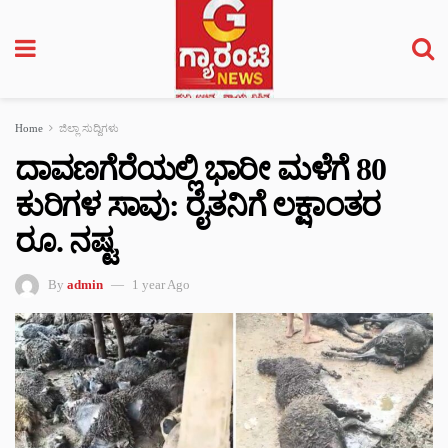
Home
ಜಿಲ್ಲಾ ಸುದ್ದಿಗಳು
ದಾವಣಗೆರೆಯಲ್ಲಿ ಭಾರೀ ಮಳೆಗೆ 80
ಕುರಿಗಳ ಸಾವು: ರೈತನಿಗೆ ಲಕ್ಷಾಂತರ
ರೂ. ನಷ್ಟ
By
admin
1 year Ago