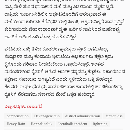
ರಾತ್ರಿ ವೇಳೆ ಸುರಿದ ಧಾರಾಕಾರ ಮಳೆ ಮತ್ತು ಸಿಡಿಲಿನಿಂದ ಮೃತಪಟ್ಟಿವೆ.
ರಾತ್ರಿಯ ಗುಡುಗು-ಸಿಡಿಲಿನ ಆರ್ಭಟದೊಂದಿಗೆ ಆರಂಭವಾದ ಈ
ಮಳೆಯಿಂದ ಕುರಿಗಳು ತೆರೆವಿನಡಿಯಲ್ಲಿ ಸಿಲುಕಿ, ಆಶ್ರಯವಿಲ್ಲದೆ ಸಾವನ್ನಪ್ಪಿವೆ.
ಕುರಿಗಾಯಿಯ ಜೀವನಾಧಾರವಾಗಿದ್ದ ಈ ಕುರಿಗಳ ಸಾವಿನಿಂದ ಮಹೇಶಪ್ಪ
ಅವರಿಗೆ ಆರ್ಥಿಕವಾಗಿ ದೊಡ್ಡ ಹೊಡೆತ ಬಿದ್ದಿದೆ.
ಘಟನೆಯ ಸುದ್ದಿ ತಿಳಿದ ಕೂಡಲೇ ಗ್ರಾಮಸ್ಥರು ಸ್ಥಳಕ್ಕೆ ಆಗಮಿಸಿದ್ದು,
ಜಿಲ್ಲಾಡಳಿತ ಮತ್ತು ಕಂದಾಯ ಇಲಾಖೆಯ ಅಧಿಕಾರಿಗಳು ತಕ್ಷಣ ಕ್ರಮ
ಕೈಗೊಂಡು ಪರಿಹಾರ ನೀಡಬೇಕೆಂದು ಒತ್ತಾಯಿಸಿದ್ದಾರೆ. ಇಂತಹ
ದುರಂತಗಳಿಂದ ರೈತರಿಗೆ ಆಗುವ ಆರ್ಥಿಕ ನಷ್ಟವನ್ನು ತಗ್ಗಿಸಲು ಸರ್ಕಾರದಿಂದ
ತಕ್ಷಣದ ಸಹಾಯದ ಅಗತ್ಯವಿದೆ ಎಂದು ಸ್ಥಳೀಯರು ಒತ್ತಿ ಹೇಳಿದ್ದಾರೆ.
ಕೆಲವರು ಈ ಘಟನೆಯನ್ನು ಸಾಮಾಜಿಕ ಜಾಲತಾಣಗಳಲ್ಲಿ ಹಂಚಿಕೊಂಡಿದ್ದು,
ರೈತನಿಗೆ ನೆರವಾಗಲು ಸರ್ಕಾರದ ಮೇಲೆ ಒತ್ತಡ ಹೇರಿದ್ದಾರೆ.
C
ಜಿಲ್ಲಾ ಸುದ್ದಿಗಳು
,
ದಾವಣಗೆರೆ
a
T
compensation
Davanagere rain
district administration
farmer loss
t
a
e
Heavy Rain
Honnali taluk
Jeenihalli incident
lightning
g
g