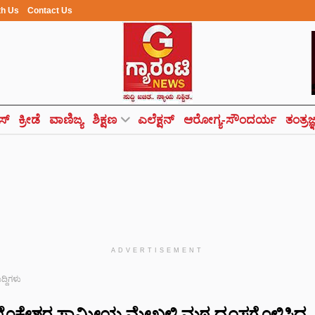
th Us
Contact Us
ಸ್
ಕ್ರೀಡೆ
ವಾಣಿಜ್ಯ
ಶಿಕ್ಷಣ
ಎಲೆಕ್ಷನ್
ಆರೋಗ್ಯ-ಸೌಂದರ್ಯ
ತಂತ್ರಜ
ADVERTISEMENT
ುದ್ದಿಗಳು
ೊಕೇಶ್ವರ ಸ್ವಾಮೀಯ ಮೇಖಳಿ ಮಠ ದ್ವಂಸಗೊಳಿಸಿದ