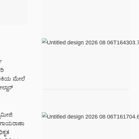
ಣ
ರಿ
ಬಾಲಕಿಯ ಮೇಲೆ
ಲ್ದಾರ್
ಾಮೀಜಿ
ನು ಗಾಯರಾಣಾ
ಿಕೃತ