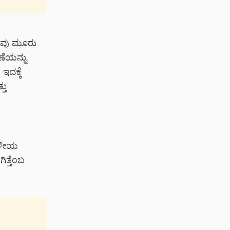
ಿತವು ಮೂರು
ಣೆಯನ್ನು
ಇದಕ್ಕೆ
ತು
್ಥಳೀಯ
ತ್ತೆಂಬ