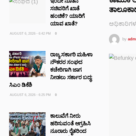
ಇಂದೇ ನೂತನ
ತಾಲೂಕಾಡ
ಸಚಿವರಿಗೆ ಖಾತೆ
ಹಂಚಿಕೆ? ಯಾರಿಗೆ
ಅಧಿಕಾರಿಗಳ
ಯಾವ ಖಾತೆ?
AUGUST 6, 2026 - 6:42 PM
0
by
adm
ರಾಜ್ಯ ಸರ್ಕಾರಿ ಮಹಿಳಾ
ನೌಕರರ ಸಂಘದ
ಕಚೇರಿಗಾಗಿ ಜಾಗ
ನೀಡಲು ಸರ್ಕಾರ ಬದ್ಧ:
ಸಿಎಂ ಡಿಕೆಶಿ
AUGUST 6, 2026 - 6:25 PM
0
ಕಾಲುವೆಗೆ ನೀರು
ಹರಿಸುವಂತೆ ಆಗ್ರಹಿಸಿ
ನೂರಾರು ರೈತರಿಂದ