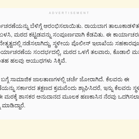
ADVERTISEMENT
ಯಾಚರಣೆಯನ್ನು ಬೆಳಿಗ್ಗೆ ಆರಂಭಿಸಲಾಯಿತು. ರಾಯಬಾಗ ತಾಲೂಕಾಡಳ
ನು ಬಳಸಿ, ಮಠದ ಕಟ್ಟಡವನ್ನು ಸಂಪೂರ್ಣವಾಗಿ ಕೆಡವಿತು. ಈ ಕಾರ್ಯಾಚರ
ನೇತೃತ್ವದಲ್ಲಿ ನಡೆಸಲಾಗಿದ್ದು, ಸ್ಥಳೀಯ ಪೊಲೀಸ್ ಇಲಾಖೆಯ ಸಹಕಾರವೂ 
ಕಾರ್ಯಾಚರಣೆಯ ಸಂದರ್ಭದಲ್ಲಿ, ಮಠದ ಒಳಗೆ ತಲವಾರು, ಕೊಡಾಲಿ ಮತ್
ಹ ಹಲವು ಆಯುಧಗಳು ಸಿಕ್ಕಿವೆ.
್ಗೆ ಸಾಮಾಜಿಕ ಜಾಲತಾಣಗಳಲ್ಲಿ ಚರ್ಚೆ ಜೋರಾಗಿದೆ. ಕೆಲವರು ಈ
ನ್ನು ಸರ್ಕಾರದ ತಕ್ಷಣದ ಕ್ರಮವೆಂದು ಶ್ಲಾಘಿಸಿದರೆ, ಇನ್ನು ಕೆಲವರು ಸ
 ಮಠಕ್ಕೆ ಶಾಸಕರ ಅನುದಾನದ ಮೂಲಕ ಹಣಕಾಸಿನ ನೆರವು ಒದಗಿಸಲಾಗಿ
ಮಾಡಿದ್ದಾರೆ.