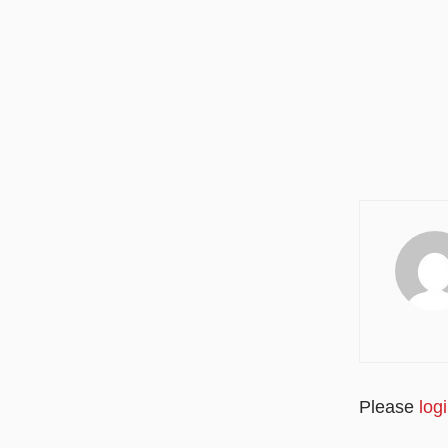
Please
log