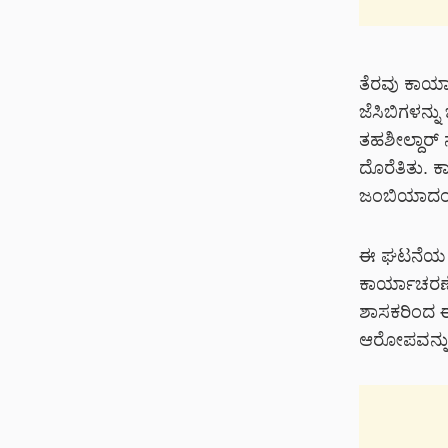
ತೆರವು ಕಾರ್
ಜೆಸಿಬಿಗಳನ್
ತಹಶೀಲ್ದಾರ್ 
ದೊರೆತಿತು. 
ಜಂಬಿಯಾದಂತ
ಈ ಘಟನೆಯ ಬಗ
ಕಾರ್ಯಾಚರಣೆಯ
ಶಾಸಕರಿಂದ ಈ
ಆರೋಪವನ್ನು 