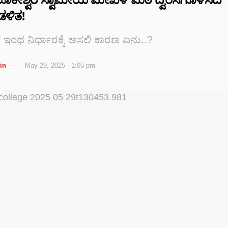
ಳಿತ!
 ಇಂಥ ನಿರ್ಧಾರಕ್ಕೆ ಅಸಲಿ ಕಾರಣ ಏನು..?
in
May 29, 2025 - 1:05 pm