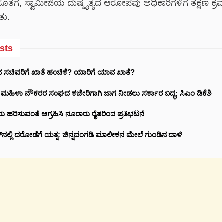
ತೆಗೆ, ಸ್ವಾಮೀಜಿಯ ದುಷ್ಕೃತ್ಯದ ಆರೋಪವು ಅಧಿಕಾರಿಗಳಿಗೆ ತಕ್ಷಣ ಕ್ರಮ
ು.
sts
ಸಚಿವರಿಗೆ ಖಾತೆ ಹಂಚಿಕೆ? ಯಾರಿಗೆ ಯಾವ ಖಾತೆ?
ರಿ ಮಹಿಳಾ ನೌಕರರ ಸಂಘದ ಕಚೇರಿಗಾಗಿ ಜಾಗ ನೀಡಲು ಸರ್ಕಾರ ಬದ್ಧ: ಸಿಎಂ ಡಿಕೆಶಿ
ರು ಹರಿಸುವಂತೆ ಆಗ್ರಹಿಸಿ ನೂರಾರು ರೈತರಿಂದ ಪ್ರತಿಭಟನೆ
ಲ್‌ನಲ್ಲಿ ದರೋಡೆಗೆ ಯತ್ನ: ಚಿನ್ನದಂಗಡಿ ಮಾಲೀಕನ ಮೇಲೆ ಗುಂಡಿನ ದಾಳಿ