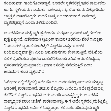
ಗಂಭೀರವಾಗಿ ಗಾಯಗೊಂಡಿದ್ದಾನೆ. ಕೂಡಲೇ ಸ್ಥಳದಲ್ಲಿದ್ದ ಇತರ ಕಾರ್ಮಿಕರು
ಹಾಗೂ ಸ್ಥಳೀಯರು ಗಾಯಾಳು ನಾಗೇಂದ್ರನನ್ನು ಬೆಂಗಳೂರು ವಿಕ್ಟೋರಿಯಾ
ಆಸ್ಪತ್ರೆಗೆ ದಾಖಲಿಸಿದ್ದರು. ಆದರೆ ಚಿಕಿತ್ಸೆ ಫಲಕಾರಿಯಾಗದೆ ನಾಗೇಂದ್ರ
ಮೃತಪಟ್ಟಿದ್ದಾನೆ ಎಂದು ತಿಳಿದುಬಂದಿದೆ.
ಈ ಘಟನೆಯು ಮತ್ತೆ ಕ್ವಾರಿ ಪ್ರದೇಶಗಳ ಸುರಕ್ಷತಾ ಕ್ರಮಗಳ ಬಗ್ಗೆ ಗಂಭೀರ
ಪ್ರಶ್ನೆ ಎಬ್ಬಿಸಿದೆ. ವಿಶೇಷವಾಗಿ ಡ್ರಿಲ್ಲಿಂಗ್ ಕಾರ್ಯಾಚರಣೆಯ ವೇಳೆ ಸುರಕ್ಷತಾ
ನಿಯಮಗಳನ್ನು ಪಾಲಿಸಲಾಗಿತ್ತೇ? ಸ್ಫೋಟಕ ವಸ್ತುಗಳ ಬಳಕೆ
ನಿಯಮಬದ್ಧವಾಗಿತ್ತೇ? ಎಂಬ ಅನುಮಾನಗಳು ಕೇಳಿಬರುತ್ತಿವೆ. ಘಟನೆಯ
ಬಳಿಕ ಪೊಲೀಸರು ಪ್ರಕರಣ ದಾಖಲಿಸಿಕೊಂಡು ತನಿಖೆ ಆರಂಭಿಸಿದ್ದರೂ,
ಪ್ರಕರಣವನ್ನು ಮುಚ್ಚಿಹಾಕಲು ನಾನಾ ಕಸರತ್ತು ನಡೆಯುತ್ತಿದೆ ಎಂಬ
ಅನುಮಾನ ಕೂಡ ವ್ಯಕ್ತವಾಗಿದೆ.
ಹಿರೇನಾಗವಲ್ಲಿ ಬೆಟ್ಟದಲ್ಲಿ ಇದೇ ಮೊದಲ ದುರಂತವಲ್ಲ ಎಂಬುದು ಮತ್ತಷ್ಟು
ಆತಂಕಕ್ಕೆ ಕಾರಣವಾಗಿದೆ. 2021ರ ಫೆಬ್ರುವರಿ 23ರಂದು ಇದೇ ಪ್ರದೇಶದಲ್ಲಿ
ಜಿಲೆಟಿನ್ ಸ್ಫೋಟ ಸಂಭವಿಸಿ ಆರು ಮಂದಿ ಸಾವನ್ನಪ್ಪಿದ್ದರು. ಆ ಘಟನೆ
ರಾಜ್ಯಾದ್ಯಂತ ಭಾರೀ ಚರ್ಚೆಗೆ ಕಾರಣವಾಗಿತ್ತು. ಈಗ ಅದೇ ಸ್ಥಳದಲ್ಲಿ ಮತ್ತೊಮ್ಮೆ
ಸ್ಫೋಟ ಸಂಭವಿಸಿ ಕಾರ್ಮಿಕನೊಬ್ಬ ಪ್ರಾಣ ಕಳೆದುಕೊಂಡಿರುವುದು ಕ್ವಾರಿ