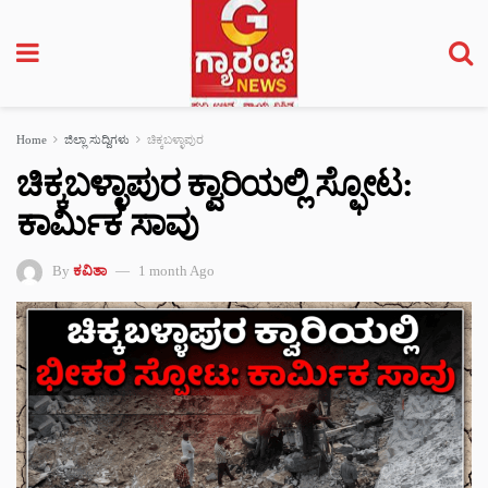
Home
ಜಿಲ್ಲಾ ಸುದ್ದಿಗಳು
ಚಿಕ್ಕಬಳ್ಳಾಪುರ
ಚಿಕ್ಕಬಳ್ಳಾಪುರ ಕ್ವಾರಿಯಲ್ಲಿ ಸ್ಫೋಟ:
ಕಾರ್ಮಿಕ ಸಾವು
By
ಕವಿತಾ
1 month Ago