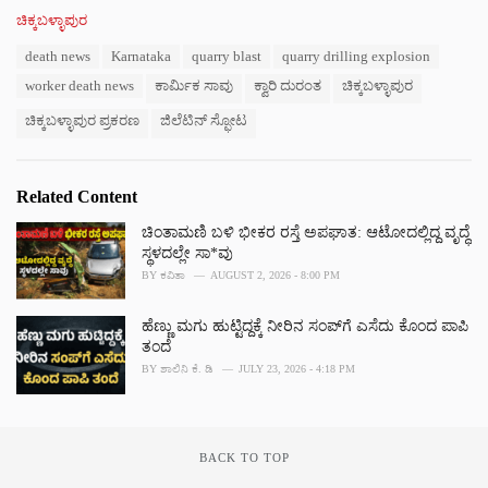
C
ಚಿಕ್ಕಬಳ್ಳಾಪುರ
a
T
death news
Karnataka
quarry blast
quarry drilling explosion
t
a
e
worker death news
ಕಾರ್ಮಿಕ ಸಾವು
ಕ್ವಾರಿ ದುರಂತ
ಚಿಕ್ಕಬಳ್ಳಾಪುರ
g
g
s
o
ಚಿಕ್ಕಬಳ್ಳಾಪುರ ಪ್ರಕರಣ
ಜಿಲೆಟಿನ್ ಸ್ಫೋಟ
:
r
i
e
Related Content
s
:
ಚಿಂತಾಮಣಿ ಬಳಿ ಭೀಕರ ರಸ್ತೆ ಅಪಘಾತ: ಆಟೋದಲ್ಲಿದ್ದ ವೃದ್ಧೆ
ಸ್ಥಳದಲ್ಲೇ ಸಾ*ವು
BY
ಕವಿತಾ
AUGUST 2, 2026 - 8:00 PM
ಹೆಣ್ಣು ಮಗು ಹುಟ್ಟಿದ್ದಕ್ಕೆ ನೀರಿನ ಸಂಪ್‌ಗೆ ಎಸೆದು ಕೊಂದ ಪಾಪಿ
ತಂದೆ
BY
ಶಾಲಿನಿ ಕೆ. ಡಿ
JULY 23, 2026 - 4:18 PM
BACK TO TOP