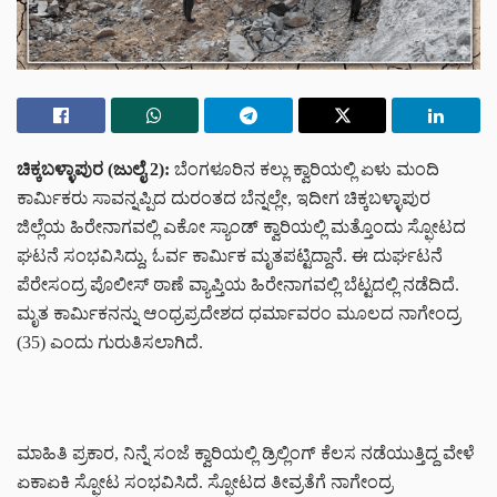
ಚಿಕ್ಕಬಳ್ಳಾಪುರ (ಜುಲೈ 2):
ಬೆಂಗಳೂರಿನ ಕಲ್ಲು ಕ್ವಾರಿಯಲ್ಲಿ ಏಳು ಮಂದಿ
ಕಾರ್ಮಿಕರು ಸಾವನ್ನಪ್ಪಿದ ದುರಂತದ ಬೆನ್ನಲ್ಲೇ, ಇದೀಗ ಚಿಕ್ಕಬಳ್ಳಾಪುರ
ಜಿಲ್ಲೆಯ ಹಿರೇನಾಗವಲ್ಲಿ ಎಕೋ ಸ್ಯಾಂಡ್ ಕ್ವಾರಿಯಲ್ಲಿ ಮತ್ತೊಂದು ಸ್ಫೋಟದ
ಘಟನೆ ಸಂಭವಿಸಿದ್ದು, ಓರ್ವ ಕಾರ್ಮಿಕ ಮೃತಪಟ್ಟಿದ್ದಾನೆ. ಈ ದುರ್ಘಟನೆ
ಪೆರೇಸಂದ್ರ ಪೊಲೀಸ್ ಠಾಣೆ ವ್ಯಾಪ್ತಿಯ ಹಿರೇನಾಗವಲ್ಲಿ ಬೆಟ್ಟದಲ್ಲಿ ನಡೆದಿದೆ.
ಮೃತ ಕಾರ್ಮಿಕನನ್ನು ಆಂಧ್ರಪ್ರದೇಶದ ಧರ್ಮಾವರಂ ಮೂಲದ ನಾಗೇಂದ್ರ
(35) ಎಂದು ಗುರುತಿಸಲಾಗಿದೆ.
ಮಾಹಿತಿ ಪ್ರಕಾರ, ನಿನ್ನೆ ಸಂಜೆ ಕ್ವಾರಿಯಲ್ಲಿ ಡ್ರಿಲ್ಲಿಂಗ್ ಕೆಲಸ ನಡೆಯುತ್ತಿದ್ದ ವೇಳೆ
ಏಕಾಏಕಿ ಸ್ಫೋಟ ಸಂಭವಿಸಿದೆ. ಸ್ಫೋಟದ ತೀವ್ರತೆಗೆ ನಾಗೇಂದ್ರ