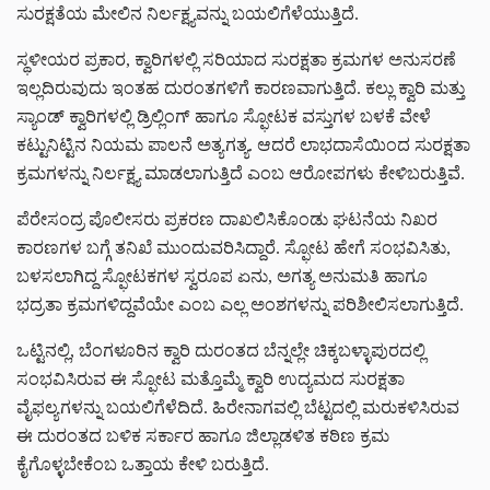
ಸುರಕ್ಷತೆಯ ಮೇಲಿನ ನಿರ್ಲಕ್ಷ್ಯವನ್ನು ಬಯಲಿಗೆಳೆಯುತ್ತಿದೆ.
ಸ್ಥಳೀಯರ ಪ್ರಕಾರ, ಕ್ವಾರಿಗಳಲ್ಲಿ ಸರಿಯಾದ ಸುರಕ್ಷತಾ ಕ್ರಮಗಳ ಅನುಸರಣೆ
ಇಲ್ಲದಿರುವುದು ಇಂತಹ ದುರಂತಗಳಿಗೆ ಕಾರಣವಾಗುತ್ತಿದೆ. ಕಲ್ಲು ಕ್ವಾರಿ ಮತ್ತು
ಸ್ಯಾಂಡ್ ಕ್ವಾರಿಗಳಲ್ಲಿ ಡ್ರಿಲ್ಲಿಂಗ್ ಹಾಗೂ ಸ್ಫೋಟಕ ವಸ್ತುಗಳ ಬಳಕೆ ವೇಳೆ
ಕಟ್ಟುನಿಟ್ಟಿನ ನಿಯಮ ಪಾಲನೆ ಅತ್ಯಗತ್ಯ. ಆದರೆ ಲಾಭದಾಸೆಯಿಂದ ಸುರಕ್ಷತಾ
ಕ್ರಮಗಳನ್ನು ನಿರ್ಲಕ್ಷ್ಯ ಮಾಡಲಾಗುತ್ತಿದೆ ಎಂಬ ಆರೋಪಗಳು ಕೇಳಿಬರುತ್ತಿವೆ.
ಪೆರೇಸಂದ್ರ ಪೊಲೀಸರು ಪ್ರಕರಣ ದಾಖಲಿಸಿಕೊಂಡು ಘಟನೆಯ ನಿಖರ
ಕಾರಣಗಳ ಬಗ್ಗೆ ತನಿಖೆ ಮುಂದುವರಿಸಿದ್ದಾರೆ. ಸ್ಫೋಟ ಹೇಗೆ ಸಂಭವಿಸಿತು,
ಬಳಸಲಾಗಿದ್ದ ಸ್ಫೋಟಕಗಳ ಸ್ವರೂಪ ಏನು, ಅಗತ್ಯ ಅನುಮತಿ ಹಾಗೂ
ಭದ್ರತಾ ಕ್ರಮಗಳಿದ್ದವೆಯೇ ಎಂಬ ಎಲ್ಲ ಅಂಶಗಳನ್ನು ಪರಿಶೀಲಿಸಲಾಗುತ್ತಿದೆ.
ಒಟ್ಟಿನಲ್ಲಿ, ಬೆಂಗಳೂರಿನ ಕ್ವಾರಿ ದುರಂತದ ಬೆನ್ನಲ್ಲೇ ಚಿಕ್ಕಬಳ್ಳಾಪುರದಲ್ಲಿ
ಸಂಭವಿಸಿರುವ ಈ ಸ್ಫೋಟ ಮತ್ತೊಮ್ಮೆ ಕ್ವಾರಿ ಉದ್ಯಮದ ಸುರಕ್ಷತಾ
ವೈಫಲ್ಯಗಳನ್ನು ಬಯಲಿಗೆಳೆದಿದೆ. ಹಿರೇನಾಗವಲ್ಲಿ ಬೆಟ್ಟದಲ್ಲಿ ಮರುಕಳಿಸಿರುವ
ಈ ದುರಂತದ ಬಳಿಕ ಸರ್ಕಾರ ಹಾಗೂ ಜಿಲ್ಲಾಡಳಿತ ಕಠಿಣ ಕ್ರಮ
ಕೈಗೊಳ್ಳಬೇಕೆಂಬ ಒತ್ತಾಯ ಕೇಳಿ ಬರುತ್ತಿದೆ.