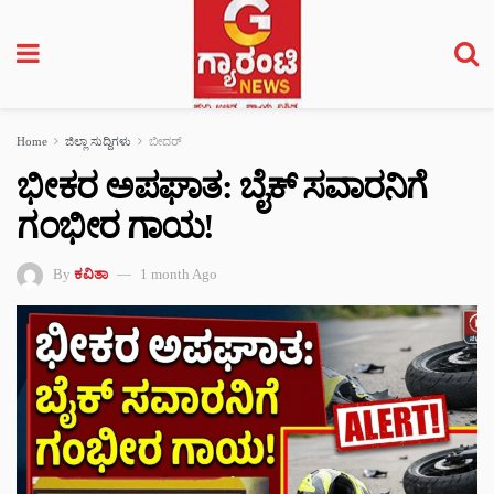
Home
ಜಿಲ್ಲಾ ಸುದ್ದಿಗಳು
ಬೀದರ್
ಭೀಕರ ಅಪಘಾತ: ಬೈಕ್ ಸವಾರನಿಗೆ
ಗಂಭೀರ ಗಾಯ!
By
ಕವಿತಾ
1 month Ago