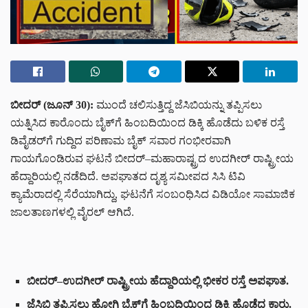
ಬೀದರ್ (ಜೂನ್ 30):
ಮುಂದೆ ಚಲಿಸುತ್ತಿದ್ದ ಜೆಸಿಬಿಯನ್ನು ತಪ್ಪಿಸಲು
ಯತ್ನಿಸಿದ ಕಾರೊಂದು ಬೈಕ್‌ಗೆ ಹಿಂಬದಿಯಿಂದ ಡಿಕ್ಕಿ ಹೊಡೆದು ಬಳಿಕ ರಸ್ತೆ
ಡಿವೈಡರ್‌ಗೆ ಗುದ್ದಿದ ಪರಿಣಾಮ ಬೈಕ್ ಸವಾರ ಗಂಭೀರವಾಗಿ
ಗಾಯಗೊಂಡಿರುವ ಘಟನೆ ಬೀದರ್–ಮಹಾರಾಷ್ಟ್ರದ ಉದಗೀರ್ ರಾಷ್ಟ್ರೀಯ
ಹೆದ್ದಾರಿಯಲ್ಲಿ ನಡೆದಿದೆ. ಅಪಘಾತದ ದೃಶ್ಯ ಸಮೀಪದ ಸಿಸಿ ಟಿವಿ
ಕ್ಯಾಮೆರಾದಲ್ಲಿ ಸೆರೆಯಾಗಿದ್ದು, ಘಟನೆಗೆ ಸಂಬಂಧಿಸಿದ ವಿಡಿಯೋ ಸಾಮಾಜಿಕ
ಜಾಲತಾಣಗಳಲ್ಲಿ ವೈರಲ್ ಆಗಿದೆ.
ಬೀದರ್–ಉದಗೀರ್ ರಾಷ್ಟ್ರೀಯ ಹೆದ್ದಾರಿಯಲ್ಲಿ ಭೀಕರ ರಸ್ತೆ ಅಪಘಾತ.
ಜೆಸಿಬಿ ತಪ್ಪಿಸಲು ಹೋಗಿ ಬೈಕ್‌ಗೆ ಹಿಂಬದಿಯಿಂದ ಡಿಕ್ಕಿ ಹೊಡೆದ ಕಾರು.