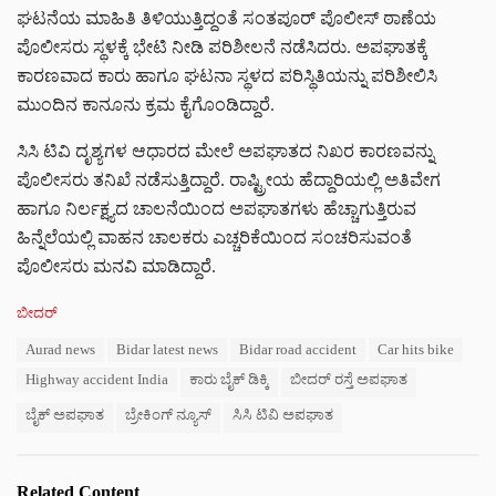
ಘಟನೆಯ ಮಾಹಿತಿ ತಿಳಿಯುತ್ತಿದ್ದಂತೆ ಸಂತಪೂರ್ ಪೊಲೀಸ್ ಠಾಣೆಯ
ಪೊಲೀಸರು ಸ್ಥಳಕ್ಕೆ ಭೇಟಿ ನೀಡಿ ಪರಿಶೀಲನೆ ನಡೆಸಿದರು. ಅಪಘಾತಕ್ಕೆ
ಕಾರಣವಾದ ಕಾರು ಹಾಗೂ ಘಟನಾ ಸ್ಥಳದ ಪರಿಸ್ಥಿತಿಯನ್ನು ಪರಿಶೀಲಿಸಿ
ಮುಂದಿನ ಕಾನೂನು ಕ್ರಮ ಕೈಗೊಂಡಿದ್ದಾರೆ.
ಸಿಸಿ ಟಿವಿ ದೃಶ್ಯಗಳ ಆಧಾರದ ಮೇಲೆ ಅಪಘಾತದ ನಿಖರ ಕಾರಣವನ್ನು
ಪೊಲೀಸರು ತನಿಖೆ ನಡೆಸುತ್ತಿದ್ದಾರೆ. ರಾಷ್ಟ್ರೀಯ ಹೆದ್ದಾರಿಯಲ್ಲಿ ಅತಿವೇಗ
ಹಾಗೂ ನಿರ್ಲಕ್ಷ್ಯದ ಚಾಲನೆಯಿಂದ ಅಪಘಾತಗಳು ಹೆಚ್ಚಾಗುತ್ತಿರುವ
ಹಿನ್ನೆಲೆಯಲ್ಲಿ ವಾಹನ ಚಾಲಕರು ಎಚ್ಚರಿಕೆಯಿಂದ ಸಂಚರಿಸುವಂತೆ
ಪೊಲೀಸರು ಮನವಿ ಮಾಡಿದ್ದಾರೆ.
C
ಬೀದರ್
a
T
Aurad news
Bidar latest news
Bidar road accident
Car hits bike
t
a
e
Highway accident India
ಕಾರು ಬೈಕ್ ಡಿಕ್ಕಿ
ಬೀದರ್ ರಸ್ತೆ ಅಪಘಾತ
g
g
s
o
ಬೈಕ್ ಅಪಘಾತ
ಬ್ರೇಕಿಂಗ್ ನ್ಯೂಸ್
ಸಿಸಿ ಟಿವಿ ಅಪಘಾತ
:
r
i
e
Related Content
s