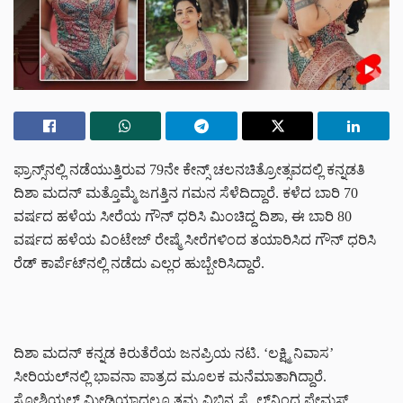
ಫ್ರಾನ್ಸ್‌ನಲ್ಲಿ ನಡೆಯುತ್ತಿರುವ 79ನೇ ಕೇನ್ಸ್ ಚಲನಚಿತ್ರೋತ್ಸವದಲ್ಲಿ ಕನ್ನಡತಿ
ದಿಶಾ ಮದನ್ ಮತ್ತೊಮ್ಮೆ ಜಗತ್ತಿನ ಗಮನ ಸೆಳೆದಿದ್ದಾರೆ. ಕಳೆದ ಬಾರಿ 70
ವರ್ಷದ ಹಳೆಯ ಸೀರೆಯ ಗೌನ್ ಧರಿಸಿ ಮಿಂಚಿದ್ದ ದಿಶಾ, ಈ ಬಾರಿ 80
ವರ್ಷದ ಹಳೆಯ ವಿಂಟೇಜ್ ರೇಷ್ಮೆ ಸೀರೆಗಳಿಂದ ತಯಾರಿಸಿದ ಗೌನ್ ಧರಿಸಿ
ರೆಡ್ ಕಾರ್ಪೆಟ್‌ನಲ್ಲಿ ನಡೆದು ಎಲ್ಲರ ಹುಬ್ಬೇರಿಸಿದ್ದಾರೆ.
ದಿಶಾ ಮದನ್ ಕನ್ನಡ ಕಿರುತೆರೆಯ ಜನಪ್ರಿಯ ನಟಿ. ‘ಲಕ್ಷ್ಮಿ ನಿವಾಸ’
ಸೀರಿಯಲ್‌ನಲ್ಲಿ ಭಾವನಾ ಪಾತ್ರದ ಮೂಲಕ ಮನೆಮಾತಾಗಿದ್ದಾರೆ.
ಸೋಶಿಯಲ್ ಮೀಡಿಯಾದಲ್ಲೂ ತಮ್ಮ ವಿಭಿನ್ನ ಸ್ಟೈಲ್‌ನಿಂದ ಫೇಮಸ್