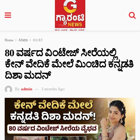
Home
ಸಿನಿಮಾ
ಕಿರುತೆರೆ
80 ವರ್ಷದ ವಿಂಟೇಜ್ ಸೀರೆಯಲ್ಲಿ
ಕೇನ್ ವೇದಿಕೆ ಮೇಲೆ ಮಿಂಚಿದ ಕನ್ನಡತಿ
ದಿಶಾ ಮದನ್
By
admin
3 months Ago