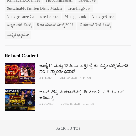
KannadatiAtCannes
ProudKannadati
SareeLove
s
Sustainable fashion Disha Madan
TrendingNow
:
Vintage saree Cannes red carpet
VintageLook
VintageSaree
ಕನ್ನಡ ನಟಿ ಕೇನ್ಸ್
ದಿಶಾ ಮದನ್ ಕೇನ್ಸ್ 2026
ವಿಂಟೇಜ್ ಸೀರೆ ಕೇನ್ಸ್
ಸುಸ್ಥಿರ ಫ್ಯಾಷನ್
Related Content
ಜುಲೈ 11 ಮತ್ತು 12ರಂದು ರಾತ್ರಿ 9ಕ್ಕೆ ಜೀ ಕನ್ನಡದಲ್ಲಿ 'ಜೋಡಿ
ನಂ.1' ಗ್ರ್ಯಾಂಡ್ ಫಿನಾಲೆ
BY
ಕವಿತಾ
JULY 10, 2026 - 4:44 PM
ಜೂನ್ 28ಕ್ಕೆ ಬೆಂಗಳೂರಿನಲ್ಲಿ ಜೀ ತೆಲುಗು 'ಸ ರಿ ಗ ಮ ಪ'
ಆಡಿಷನ್ಸ್
BY
ADMIN
JUNE 26, 2026 - 1:21 PM
BACK TO TOP