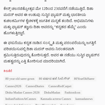
ಕೇನ್ಸ್ ಚಲನಚಿತ್ರೋತ್ಸವ ಮೇ 12ರಿಂದ 23ರವರೆಗೆ ನಡೆಯುತ್ತಿದೆ. ದಿಶಾ
ಮದನ್ ಅವರ ಈ ಉಡುಪು ಸುಸ್ಥಿರ ಫ್ಯಾಷನ್ ಮತ್ತು ಭಾರತೀಯ
ಕುಶಲಕರ್ಮಿಗಳ ಕೈಚಳಕಕ್ಕೆ ಜಾಗತಿಕ ಮನ್ನಣೆ ತಂದಿದೆ. ಅಭಿಮಾನಿಗಳು
ಮತ್ತು ಫ್ಯಾಷನ್ ತಜ್ಞರು ದಿಶಾ ಅವರನ್ನು “ಕನ್ನಡದ ಹೆಮ್ಮೆ” ಎಂದು
ಹೊಗಳುತ್ತಿದ್ದಾರೆ.
ಈ ಘಟನೆಯು ಕನ್ನಡ ನಾಡಿನ ಸಂಸ್ಕೃತಿ ಮತ್ತು ಪರಂಪರೆಯನ್ನು ಜಗತ್ತಿಗೆ
ಪರಿಚಯಿಸುವಲ್ಲಿ ದಿಶಾ ಮದನ್ ಅವರು ನಿರಂತರವಾಗಿ
ಶ್ರಮಿಸುತ್ತಿರುವುದನ್ನು ತೋರಿಸುತ್ತದೆ. ಅವರ ಈ ನಡೆಯು ಸುಸ್ಥಿರ ಫ್ಯಾಷನ್‌ನ
ಮಹತ್ವವನ್ನು ಎತ್ತಿ ತೋರಿಸುವ ಮಾದರಿಯಾಗಿದೆ.
C
ಕಿರುತೆರೆ
a
T
80 year old saree gown
80 ವರ್ಷದ ಹಳೆ ಸೀರೆ ಗೌನ್
80YearOldSaree
t
a
e
Cannes2026
CannesDiaries
CannesRedCarpet
g
g
s
o
Disha Madan Cannes 2026
DishaMadan
FashionIcon
:
r
IndianFashionAtCannes
Kannada actress Cannes
kannadanews
i
e