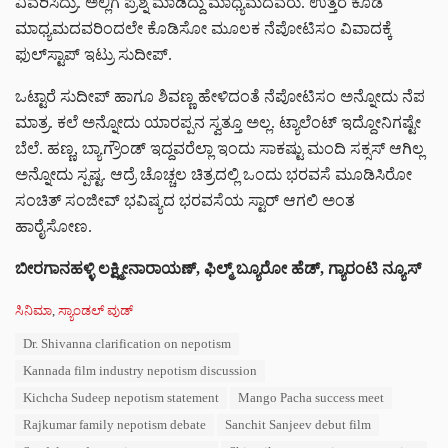
ವಿವರಿಸಿದ್ರು. ಅಲ್ಲಿಗೆ ಪ್ರಶ್ನೆ ಮಾಡಿದ್ದು ಮಾಧ್ಯಮದವರು. ಉತ್ತರ ಕೂಡ
ಮಾಧ್ಯಮದವರಿಂದಲೇ ಕೊಡಿಸೋ ಮೂಲಕ ನೆಪೋಟಿಸಂ ವಿವಾದಕ್ಕೆ
ಫುಲ್‌ಸ್ಟಾಪ್ ಇಟ್ರು ಸುದೀಪ್.
ಒಟ್ಟಾರೆ ಸುದೀಪ್ ಹಾಗೂ ಶಿವಣ್ಣ ಹೇಳಿದಂತೆ ನೆಪೋಟಿಸಂ ಅನ್ನೋದು ನೆಪ
ಮಾತ್ರ. ಕಲೆ ಅನ್ನೋದು ಯಾರಪ್ಪನ ಸ್ವತ್ತೂ ಅಲ್ಲ. ಟ್ಯಾಲೆಂಟ್ ಇದ್ದೋನಿಗಷ್ಟೇ
ಬೆಲೆ. ಹಣ್ಣ, ಬ್ಯಾಗ್ರೌಂಡ್ ಇದ್ದವರೆಲ್ಲಾ ಇಂದು ಸಾಕಷ್ಟು ಮಂದಿ ಸಕ್ಸಸ್ ಆಗಿಲ್ಲ
ಅನ್ನೋದು ಸ್ಪಷ್ಟ. ಆದ್ರೆ ಚೊಚ್ಚಲ ಚಿತ್ರದಲ್ಲಿ ಒಂದು ಭರವಸೆ ಮೂಡಿಸಿರೋ
ಸಂಚಿತ್ ಸಂಜೀವ್ ಭವಿಷ್ಯದ ಭರವಸೆಯ ಸ್ಟಾರ್ ಆಗಲಿ ಅಂತ
ಹಾರೈಸೋಣ.
ಬೀರಗಾನಹಳ್ಳಿ
ಲಕ್ಷ್ಮೀನಾರಾಯಣ್
,
ಫಿಲ್ಮ್
ಬ್ಯೂರೋ
ಹೆಡ್
,
ಗ್ಯಾರಂಟಿ
ನ್ಯೂಸ್
C
ಸಿನಿಮಾ
,
ಸ್ಯಾಂಡಲ್ ವುಡ್
a
T
Dr. Shivanna clarification on nepotism
t
a
e
Kannada film industry nepotism discussion
g
g
s
Kichcha Sudeep nepotism statement
Mango Pacha success meet
o
:
r
Rajkumar family nepotism debate
Sanchit Sanjeev debut film
i