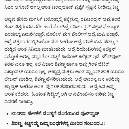
ಸಿಎಂ ಆಗೋಕೆ ಆಗಲ್ಲ ಅಂತ ಚಂದ್ರಚೂಡ್ ಪ್ರಶ್ನೆಗೆ ಸ್ಪಷ್ಟನೆ ನೀಡಿದ್ರು ಕಿಚ್ಚ.
ಅಪ್ಪನ ಹೆಸರು ಮಗನಿಗೆ ಬರೋದ್ರಲ್ಲಿ ತಪ್ಪೇನಿಲ್ಲ. ರವಿಚಂದ್ರನ್ ಅವ್ರ ತಂದೆ
ಕೂಡ ಚಿತ್ರರಂಗದವರೇ. ಹಾಗೆ ನೋಡಿದ್ರೆ ರವಿಚಂದ್ರನ್ ಸಕ್ಸಸ್ ಫೇಲ್ಯೂರ್
ಎರಡನ್ನೂ ಎದುರಿಸಿದ್ದಾರೆ. ಪೊಲೀಸ್ ಮಗ ಪೊಲೀಸ್ ಆದ್ರೆ ಖುಷಿ ಪಡ್ತಾರೆ.
ಆದ್ರೆ ಚಿತ್ರರಂಗದಲ್ಲಿ ಹೀರೋ ಮಗ ಹೀರೋ ಆದ್ರೆ ಯಾಕೆ ಖುಷಿ ಪಡಲ್ಲ..?
ದುಡ್ಡಿದೆ ಅಂತ ಸಿನಿಮಾ ಮಾಡಬಹುದು. ಆದ್ರೆ ಥಿಯೇಟರ್‌ನಲ್ಲಿ ಕಲೆಕ್ಷನ್
ಎತ್ತೋಕೆ ಆಗಲ್ಲ. ಮ್ಯಾಂಗೋ ಪಚ್ಚಗೆ ಡೀಸೆಂಟ್ ಕಲೆಕ್ಷನ್ ಇದೆ. ಹೌಸ್‌ಫುಲ್
ತರಹ ಏನೂ ಇಲ್ಲ. ಕಲೆ ವಿಚಾರ ಶಿವಣ್ಣ ಹಾಗೂ ಅಪ್ಪುಗಿಂತ ಬೆಟರ್
ಎಕ್ಸಾಂಪಲ್ ಯಾರೂ ಇಲ್ಲ. ಅಣ್ಣಾವ್ರ ಮಕ್ಕಳು ಅಂತ ಸ್ಟ್ಯಾಂಪ್ ಹಾಕಿ ಯಾರೂ
ಲೇಬಲ್ ಮಾಡಿಲ್ಲ. ಶಿವಣ್ಣ ಹೆಸರಿರಬಹುದು. ಆದ್ರೆ ಅವರನ್ನ ಜನ ಕರೆದಿದ್ದು
ಹ್ಯಾಟ್ರಿಕ್ ಹೀರೋ ಅಂತ. ಪುನೀತ್ ಹೆಸರಿರಬಹುದು.. ಆದ್ರೆ ಜನ ಅಪ್ಪು
ಅಂತ ಕರೆದರು.. ಹೀಗಂತ ಡಿಟೈಲ್ಡ್ ಆಗಿ ಆ ನೆಪೋಟಿಸಂ ಕುರಿತು ಕಿಚ್ಚ
ವಿವರಣೆ ನೀಡಿದ್ರು.
ಬಾದ್‌ಷಾ ಹೇಳಿಕೆಗೆ ದೊಡ್ಮನೆ ದೊರೆಯಿಂದ ಫುಲ್‌‌ಸ್ಟಾಪ್
ಶಿವಣ್ಣ- ಕಿಚ್ಚನದ್ದು ‌ಎಲ್ಲಾ ಬಂಧಗಳನ್ನ ಮೀರಿದ ಸಂಬಂಧ..!!