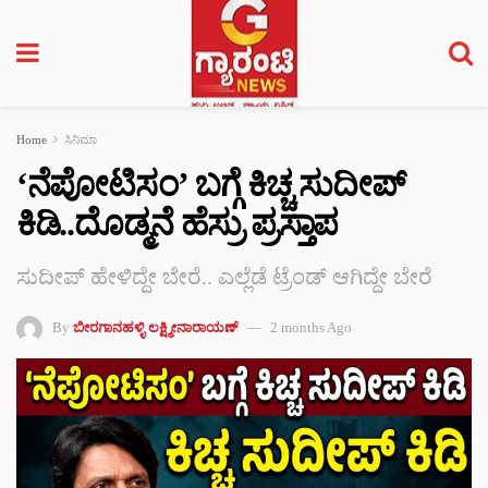
Home
ಸಿನಿಮಾ
‘ನೆಪೋಟಿಸಂ’ ಬಗ್ಗೆ ಕಿಚ್ಚ ಸುದೀಪ್
ಕಿಡಿ..ದೊಡ್ಮನೆ ಹೆಸ್ರು ಪ್ರಸ್ತಾಪ
ಸುದೀಪ್ ಹೇಳಿದ್ದೇ ಬೇರೆ.. ಎಲ್ಲೆಡೆ ಟ್ರೆಂಡ್ ಆಗಿದ್ದೇ ಬೇರೆ
By
ಬೀರಗಾನಹಳ್ಳಿ ಲಕ್ಷ್ಮೀನಾರಾಯಣ್
2 months Ago