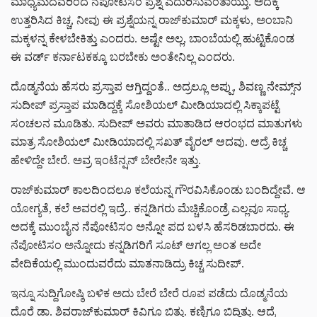
ಮಾಧ್ಯಮದವರಿಂದ ನೆಪೋಟಿಸಂ ಪ್ರಶ್ನೆ ಎದುರಿಸುವಂತಾಯ್ತು. ಅದಕ್ಕೆ
ಉತ್ತರಿಸಿದ ಕಿಚ್ಚ, ನೀವು ಈ ಪ್ರಶ್ನೆಯನ್ನ ರಾಜ್‌‌ಕುಮಾರ್ ಮಕ್ಕಳು, ಅಂಬಾನಿ
ಮಕ್ಕಳನ್ನ ಕೇಳಬೇಕಿತ್ತು ಎಂದರು. ಅಷ್ಟೇ ಅಲ್ಲ, ಬಾಂಬೆಯಲ್ಲಿ ಹುಟ್ಟಿಕೊಂಡ
ಈ ವರ್ಡ್ ಕರ್ನಾಟಕಕ್ಕೂ ಬರಬೇಕು ಅಂತೇನಿಲ್ಲ ಎಂದರು.
ದೊಡ್ಮನೆಯ ಹೆಸರು ಪ್ರಸ್ತಾಪ ಆಗ್ತಿದ್ದಂತೆ.. ಅದ್ರಲ್ಲೂ ಅಪ್ಪು, ಶಿವಣ್ಣ ನೇಮ್ಸ್‌ನ
ಸುದೀಪ್ ಪ್ರಸ್ತಾಪ ಮಾಡಿದ್ದಕ್ಕೆ ಸೋಶಿಯಲ್ ಮೀಡಿಯಾದಲ್ಲಿ ಸಿಕ್ಕಾಪಟ್ಟೆ
ಸಂಚಲನ ಮೂಡಿತು. ಸುದೀಪ್ ಅವರು ಮಾತಾಡಿದ ಆರಂಭದ ಮಾತುಗಳು
ಮಾತ್ರ ಸೋಶಿಯಲ್ ಮೀಡಿಯಾದಲ್ಲಿ ಸಖತ್ ವೈರಲ್ ಆದವು. ಆದ್ರೆ ಕಿಚ್ಚ
ಹೇಳಿದ್ದೇ ಬೇರೆ. ಅವ್ರ ಇಂಟೆನ್ಷನ್ ಬೇರೇನೇ ಇತ್ತು.
ರಾಜ್‌ಕುಮಾರ್ ಕಾಲದಿಂದಲೂ ಕಲೆಯನ್ನ ಗೌರವಿಸಿಕೊಂಡು ಬಂದಿದ್ದೇವೆ. ಆ
ಯೋಗ್ಯತೆ, ಕಲೆ ಅವರಲ್ಲಿ ಇದ್ರೆ.. ಕನ್ನಡಿಗರು ಮೆಚ್ಚಿಕೊಂಡ್ರೆ ಎಲ್ಲವೂ ಸಾಧ್ಯ.
ಅದಕ್ಕೆ ಮುಂಬೈನ ನೆಪೋಟಿಸಂ ಅನ್ನೋ ಪದ ಬಳಸಿ ಹೆಸರಿಡಬಾರದು. ಈ
ನೆಪೋಟಿಸಂ ಅನ್ನೋದು ಕನ್ನಡಿಗರಿಗೆ ಸೂಟ್ ಆಗಲ್ಲ ಅಂತ ಅದೇ
ವೇದಿಕೆಯಲ್ಲಿ ಮುಂದುವರೆದು ಮಾತನಾಡಿದ್ರು ಕಿಚ್ಚ ಸುದೀಪ್.
ಇನ್ನೂ ಸುದ್ದಿಗೋಷ್ಠಿ ಬಳಿಕ ಅದು ಬೇರೆ ಬೇರೆ ರೂಪ ಪಡೆದು ದೊಡ್ಮನೆಯ
ದೊರೆ ಡಾ. ಶಿವರಾಜ್‌ಕುಮಾರ್ ಕಿವಿಗೂ ಬಿತ್ತು. ಕಣ್ಣಿಗೂ ಬಿದ್ದಿತ್ತು. ಆದ್ರೆ