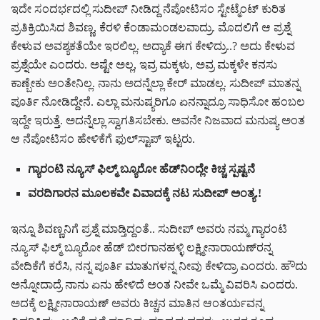
ಇದೇ ಸಂದರ್ಭದಲ್ಲಿ ಸುದೀಪ್ ನೀಡಿದ್ದ ನೆಪೋಟಿಸಂ ಸ್ಟೇಟ್ಮೆಂಟ್‌‌ ಕುರಿತ
ಪ್ರತಿಕ್ರಿಯಿಸಿದ ಶಿವಣ್ಣ, ಕೆರಳಿ ಕೆಂಡಾಮಂಡಲವಾದ್ರು. ಮೊದಲಿಗೆ ಆ ಪ್ರಶ್ನೆ
ಕೇಳುವ ಅವಶ್ಯಕತೆಯೇ ಇರಲಿಲ್ಲ. ಅದ್ಯಾಕೆ ಈಗ ಕೇಳಿದ್ರು..? ಅದು ಕೇಳುವ
ಪ್ರಶ್ನೆಯೇ ಎಂದರು. ಅಷ್ಟೇ ಅಲ್ಲ, ಇವ್ರ ಮಕ್ಕಳು, ಅವ್ರ ಮಕ್ಕಳೇ ಕನಸು
ಕಾಣ್ಬೇಕು ಅಂತೇನಿಲ್ಲ. ನಾನು ಅದನ್ನೆಲ್ಲಾ ಕೇರ್ ಮಾಡಲ್ಲ. ಸುದೀಪ್ ಮಾತನ್ನ
ಪೂರ್ತಿ ನೋಡಿದ್ದೇನೆ. ಎಲ್ಲಾ ಮನುಷ್ಯರಿಗೂ ಏನನ್ನಾದ್ರೂ ಸಾಧಿಸೋ ಹಂಬಲ
ಇದ್ದೇ ಇರುತ್ತೆ. ಅದನ್ನೆಲ್ಲಾ ಸ್ವಾಗತಿಸಬೇಕು. ಅವನೇ ನಿಜವಾದ ಮನುಷ್ಯ ಅಂತ
ಆ ನೆಪೋಟಿಸಂ ಹೇಳಿಕೆಗೆ ಫುಲ್‌ಸ್ಟಾಪ್ ಇಟ್ಟರು.
ಗ್ಯಾರಂಟಿ ನ್ಯೂಸ್ ಫಿಲ್ಮ್ ಬ್ಯೂರೋ ಹೆಡ್‌‌ನಿಂದ್ಲೇ ಕಿಚ್ಚ ಸ್ಪಷ್ಟನೆ
ವರದಿಗಾರನ ಮೂಲಕವೇ ವಿವಾದಕ್ಕೆ ನಟ ಸುದೀಪ್ ಅಂತ್ಯ.!
ಇನ್ನೂ ಶಿವಣ್ಣನಿಗೆ ಪ್ರಶ್ನೆ ಮಾಡ್ತಿದ್ದಂತೆ.. ಸುದೀಪ್ ಅವರು ನಮ್ಮ ಗ್ಯಾರಂಟಿ
ನ್ಯೂಸ್ ಫಿಲ್ಮ್ ಬ್ಯೂರೋ ಹೆಡ್ ಬೀರಗಾನಹಳ್ಳಿ ಲಕ್ಷ್ಮೀನಾರಾಯಣ್‌ರನ್ನ
ವೇದಿಕೆಗೆ ಕರೆಸಿ, ನನ್ನ ಪೂರ್ತಿ ಮಾತುಗಳನ್ನ ನೀವು ಕೇಳಿದ್ರಾ ಎಂದರು. ಹೌದು
ಅನ್ನೋದಾದ್ರೆ ನಾನು ಏನು ಹೇಳಿದೆ ಅಂತ ನೀವೇ ಒಮ್ಮೆ ವಿವರಿಸಿ ಎಂದರು.
ಅದಕ್ಕೆ ಲಕ್ಷ್ಮೀನಾರಾಯಣ್ ಅವರು ಕಿಚ್ಚನ ಮಾತಿನ ಆಂತರ್ಯವನ್ನ