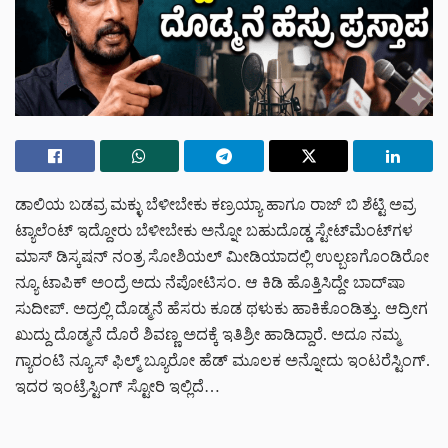
ಡಾಲಿಯ ಬಡವ್ರ ಮಕ್ಳು ಬೆಳೀಬೇಕು ಕಣ್ರಯ್ಯಾ ಹಾಗೂ ರಾಜ್ ಬಿ ಶೆಟ್ಟಿ ಅವ್ರ
ಟ್ಯಾಲೆಂಟ್ ಇದ್ದೋರು ಬೆಳೀಬೇಕು ಅನ್ನೋ ಬಹುದೊಡ್ಡ ಸ್ಟೇಟ್‌‌ಮೆಂಟ್‌‌ಗಳ
ಮಾಸ್ ಡಿಸ್ಕಷನ್ ನಂತ್ರ ಸೋಶಿಯಲ್ ಮೀಡಿಯಾದಲ್ಲಿ ಉಲ್ಬಣಗೊಂಡಿರೋ
ನ್ಯೂ ಟಾಪಿಕ್ ಅಂದ್ರೆ ಅದು ನೆಪೋಟಿಸಂ. ಆ ಕಿಡಿ ಹೊತ್ತಿಸಿದ್ದೇ ಬಾದ್‌ಷಾ
ಸುದೀಪ್. ಅದ್ರಲ್ಲಿ ದೊಡ್ಮನೆ ಹೆಸರು ಕೂಡ ಥಳುಕು ಹಾಕಿಕೊಂಡಿತ್ತು. ಆದ್ರೀಗ
ಖುದ್ದು ದೊಡ್ಮನೆ ದೊರೆ ಶಿವಣ್ಣ ಅದಕ್ಕೆ ಇತಿಶ್ರೀ ಹಾಡಿದ್ದಾರೆ. ಅದೂ ನಮ್ಮ
ಗ್ಯಾರಂಟಿ ನ್ಯೂಸ್ ಫಿಲ್ಮ್ ಬ್ಯೂರೋ ಹೆಡ್ ಮೂಲಕ ಅನ್ನೋದು ಇಂಟರೆಸ್ಟಿಂಗ್.
ಇದರ ಇಂಟ್ರೆಸ್ಟಿಂಗ್‌ ಸ್ಟೋರಿ ಇಲ್ಲಿದೆ…