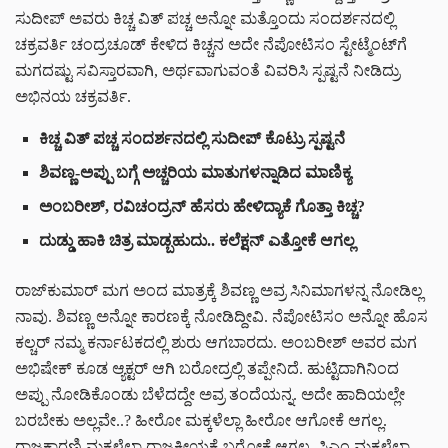
ಸುದೀಪ್ ಅವರು ಕಿಚ್ಚ ವಿತ್ ಪಚ್ಚ ಅನ್ನೋ ಮತ್ತೊಂದು ಸಂದರ್ಶನದಲ್ಲಿ
ಚಕ್ರವರ್ತಿ ಚಂದ್ರಚೂಡ್ ಕೇಳಿದ ಕಿಚ್ಚನ ಅದೇ ನೆಪೋಟಿಸಂ ಸ್ಟೇಟ್ಮೆಂಟ್‌ಗೆ
ಮಗದಷ್ಟು ಸವಿಸ್ತಾರವಾಗಿ, ಅರ್ಥವಾಗುವಂತೆ ವಿವರಿಸಿ ಸ್ಪಷ್ಟನೆ ನೀಡಿದ್ರು
ಅಭಿನಯ ಚಕ್ರವರ್ತಿ.
ಕಿಚ್ಚ ವಿತ್ ಪಚ್ಚ ಸಂದರ್ಶನದಲ್ಲಿ ಸುದೀಪ್ ಕೊಟ್ರು ಸ್ಪಷ್ಟನೆ
ಶಿವಣ್ಣ-ಅಪ್ಪು ಬಗ್ಗೆ ಅಚ್ಚರಿಯ ಮಾತುಗಳನ್ನಾಡಿದ ಮಾಣಿಕ್ಯ
ಅಂಬರೀಶ್, ರವಿಚಂದ್ರನ್ ಹೆಸರು ಹೇಳಿದ್ಯಾಕೆ ಗೊತ್ತಾ ಕಿಚ್ಚ?
ದುಡ್ಡು ಹಾಕಿ ಚಿತ್ರ ಮಾಡ್ಬಹುದು.. ಕಲೆಕ್ಷನ್ ಎತ್ತೋಕೆ ಆಗಲ್ಲ
ರಾಜ್‌‌ಕುಮಾರ್ ಮಗ ಅಂದ ಮಾತ್ರಕ್ಕೆ ಶಿವಣ್ಣ ಅವ್ರ ಸಿನಿಮಾಗಳನ್ನ ನೋಡಿಲ್ಲ
ನಾವು. ಶಿವಣ್ಣ ಅನ್ನೋ ಕಾರಣಕ್ಕೆ ನೋಡಿದ್ದೀವಿ. ನೆಪೋಟಿಸಂ ಅನ್ನೋ ಹೊಸ
ಕಲ್ಚರ್ ನಮ್ಮ ಕರ್ನಾಟಕದಲ್ಲಿ ಶುರು ಆಗಬಾರದು. ಅಂಬರೀಶ್ ಅವರ ಮಗ
ಅಭಿಷೇಕ್ ಕೂಡ ಆ್ಯಕ್ಟರ್ ಆಗಿ ಬರೋದ್ರಲ್ಲಿ ತಪ್ಪೇನಿದೆ. ಹುಟ್ಟಿದಾಗಿನಿಂದ
ಅಪ್ಪು ನೋಡಿಕೊಂಡು ಬೆಳೆದದ್ದೇ ಅವ್ರ ತಂದೆಯನ್ನ. ಅದೇ ಹಾದಿಯಲ್ಲೇ
ಬರಬೇಕು ಅಲ್ಲವೇ..? ಹೀರೋ ಮಕ್ಕಳೆಲ್ಲಾ ಹೀರೋ ಆಗೋಕೆ ಆಗಲ್ಲ.
ರಾಜಕಾರಣಿ ಮಕ್ಕಳೆಲ್ಲಾ ರಾಜಕೀಯಕ್ಕೆ ಬರೋಕೆ ಆಗಲ್ಲ. ಸಿಎಂ ಮಕ್ಕಳೆಲ್ಲಾ