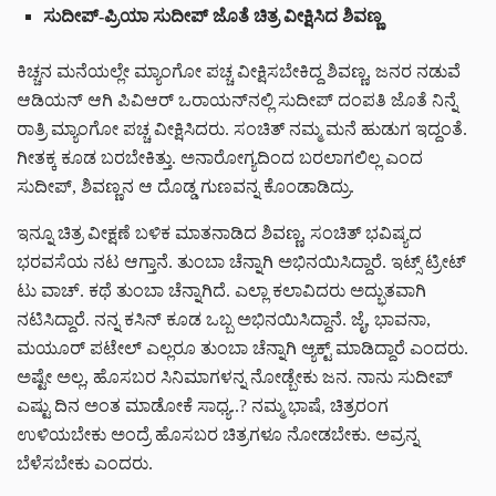
ಸುದೀಪ್-ಪ್ರಿಯಾ ಸುದೀಪ್ ಜೊತೆ ಚಿತ್ರ ವೀಕ್ಷಿಸಿದ ಶಿವಣ್ಣ
ಕಿಚ್ಚನ ಮನೆಯಲ್ಲೇ ಮ್ಯಾಂಗೋ ಪಚ್ಚ ವೀಕ್ಷಿಸಬೇಕಿದ್ದ ಶಿವಣ್ಣ, ಜನರ ನಡುವೆ
ಆಡಿಯನ್ ಆಗಿ ಪಿವಿಆರ್ ಒರಾಯನ್‌ನಲ್ಲಿ ಸುದೀಪ್ ದಂಪತಿ ಜೊತೆ ನಿನ್ನೆ
ರಾತ್ರಿ ಮ್ಯಾಂಗೋ ಪಚ್ಚ ವೀಕ್ಷಿಸಿದರು. ಸಂಚಿತ್ ನಮ್ಮ ಮನೆ ಹುಡುಗ ಇದ್ದಂತೆ.
ಗೀತಕ್ಕ ಕೂಡ ಬರಬೇಕಿತ್ತು. ಅನಾರೋಗ್ಯದಿಂದ ಬರಲಾಗಲಿಲ್ಲ ಎಂದ
ಸುದೀಪ್, ಶಿವಣ್ಣನ ಆ ದೊಡ್ಡ ಗುಣವನ್ನ ಕೊಂಡಾಡಿದ್ರು.
ಇನ್ನೂ ಚಿತ್ರ ವೀಕ್ಷಣೆ ಬಳಿಕ ಮಾತನಾಡಿದ ಶಿವಣ್ಣ, ಸಂಚಿತ್ ಭವಿಷ್ಯದ
ಭರವಸೆಯ ನಟ ಆಗ್ತಾನೆ. ತುಂಬಾ ಚೆನ್ನಾಗಿ ಅಭಿನಯಿಸಿದ್ದಾರೆ. ಇಟ್ಸ್ ಟ್ರೀಟ್
ಟು ವಾಚ್. ಕಥೆ ತುಂಬಾ ಚೆನ್ನಾಗಿದೆ. ಎಲ್ಲಾ ಕಲಾವಿದರು ಅದ್ಭುತವಾಗಿ
ನಟಿಸಿದ್ದಾರೆ. ನನ್ನ ಕಸಿನ್ ಕೂಡ ಒಬ್ಬ ಅಭಿನಯಿಸಿದ್ದಾನೆ. ಜೈ, ಭಾವನಾ,
ಮಯೂರ್ ಪಟೇಲ್ ಎಲ್ಲರೂ ತುಂಬಾ ಚೆನ್ನಾಗಿ ಆ್ಯಕ್ಟ್ ಮಾಡಿದ್ದಾರೆ ಎಂದರು.
ಅಷ್ಟೇ ಅಲ್ಲ, ಹೊಸಬರ ಸಿನಿಮಾಗಳನ್ನ ನೋಡ್ಬೇಕು ಜನ. ನಾನು ಸುದೀಪ್
ಎಷ್ಟು ದಿನ ಅಂತ ಮಾಡೋಕೆ ಸಾಧ್ಯ..? ನಮ್ಮ ಭಾಷೆ, ಚಿತ್ರರಂಗ
ಉಳಿಯಬೇಕು ಅಂದ್ರೆ ಹೊಸಬರ ಚಿತ್ರಗಳೂ ನೋಡಬೇಕು. ಅವ್ರನ್ನ
ಬೆಳೆಸಬೇಕು ಎಂದರು.