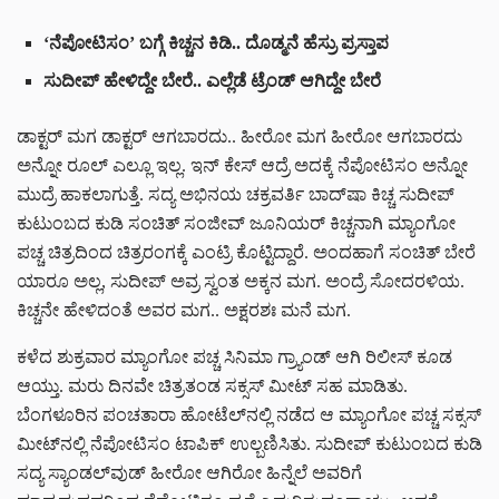
‘ನೆಪೋಟಿಸಂ’ ಬಗ್ಗೆ ಕಿಚ್ಚನ ಕಿಡಿ.. ದೊಡ್ಮನೆ ಹೆಸ್ರು ಪ್ರಸ್ತಾಪ
ಸುದೀಪ್ ಹೇಳಿದ್ದೇ ಬೇರೆ.. ಎಲ್ಲೆಡೆ ಟ್ರೆಂಡ್ ಆಗಿದ್ದೇ ಬೇರೆ
ಡಾಕ್ಟರ್ ಮಗ ಡಾಕ್ಟರ್ ಆಗಬಾರದು.. ಹೀರೋ ಮಗ ಹೀರೋ ಆಗಬಾರದು
ಅನ್ನೋ ರೂಲ್ ಎಲ್ಲೂ ಇಲ್ಲ. ಇನ್ ಕೇಸ್ ಆದ್ರೆ ಅದಕ್ಕೆ ನೆಪೋಟಿಸಂ ಅನ್ನೋ
ಮುದ್ರೆ ಹಾಕಲಾಗುತ್ತೆ. ಸದ್ಯ ಅಭಿನಯ ಚಕ್ರವರ್ತಿ ಬಾದ್‌ಷಾ ಕಿಚ್ಚ ಸುದೀಪ್
ಕುಟುಂಬದ ಕುಡಿ ಸಂಚಿತ್ ಸಂಜೀವ್ ಜೂನಿಯರ್ ಕಿಚ್ಚನಾಗಿ ಮ್ಯಾಂಗೋ
ಪಚ್ಚ ಚಿತ್ರದಿಂದ ಚಿತ್ರರಂಗಕ್ಕೆ ಎಂಟ್ರಿ ಕೊಟ್ಟಿದ್ದಾರೆ. ಅಂದಹಾಗೆ ಸಂಚಿತ್ ಬೇರೆ
ಯಾರೂ ಅಲ್ಲ, ಸುದೀಪ್ ಅವ್ರ ಸ್ವಂತ ಅಕ್ಕನ ಮಗ. ಅಂದ್ರೆ ಸೋದರಳಿಯ.
ಕಿಚ್ಚನೇ ಹೇಳಿದಂತೆ ಅವರ ಮಗ.. ಅಕ್ಷರಶಃ ಮನೆ ಮಗ.
ಕಳೆದ ಶುಕ್ರವಾರ ಮ್ಯಾಂಗೋ ಪಚ್ಚ ಸಿನಿಮಾ ಗ್ರ್ಯಾಂಡ್ ಆಗಿ ರಿಲೀಸ್ ಕೂಡ
ಆಯ್ತು. ಮರು ದಿನವೇ ಚಿತ್ರತಂಡ ಸಕ್ಸಸ್ ಮೀಟ್ ಸಹ ಮಾಡಿತು.
ಬೆಂಗಳೂರಿನ ಪಂಚತಾರಾ ಹೋಟೆಲ್‌‌ನಲ್ಲಿ ನಡೆದ ಆ ಮ್ಯಾಂಗೋ ಪಚ್ಚ ಸಕ್ಸಸ್
ಮೀಟ್‌‌ನಲ್ಲಿ ನೆಪೋಟಿಸಂ ಟಾಪಿಕ್ ಉಲ್ಬಣಿಸಿತು. ಸುದೀಪ್ ಕುಟುಂಬದ ಕುಡಿ
ಸದ್ಯ ಸ್ಯಾಂಡಲ್‌ವುಡ್ ಹೀರೋ ಆಗಿರೋ ಹಿನ್ನೆಲೆ ಅವರಿಗೆ