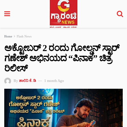
Home
Flash News
ಅಕ್ಟೋಬರ್ 2 ರಂದು ಗೋಲ್ಡನ್ ಸ್ಟಾರ್
ಗಣೇಶ್ ಅಭಿನಯದ “ಪಿನಾಕ” ಚಿತ್ರ
ರಿಲೀಸ್
By
ಶಾಲಿನಿ ಕೆ. ಡಿ
1 month Ago