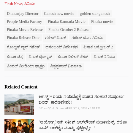
C
Flash News
,
ಸಿನಿಮಾ
a
T
Dhananjay Director
Ganesh new movie
golden star ganesh
t
a
e
People Media Factory
Pinaka Kannada Movie
Pinaka movie
g
g
s
Pinaka Movie Release
Pinaka October 2 Release
o
:
r
Pinaka Release Date
ಗಣೇಶ್ ಪಿನಾಕ
ಗಣೇಶ್ ಹೊಸ ಸಿನಿಮಾ
i
e
ಗೋಲ್ಡನ್ ಸ್ಟಾರ್ ಗಣೇಶ್
ಧನಂಜಯ್ ನಿರ್ದೇಶನ
ಪಿನಾಕ ಅಕ್ಟೋಬರ್ 2
s
ಪಿನಾಕ ಚಿತ್ರ
ಪಿನಾಕ ಪೋಸ್ಟರ್
ಪಿನಾಕ ರಿಲೀಸ್ ಡೇಟ್
ಪಿನಾಕ ಸಿನಿಮಾ
:
ಪೀಪಲ್ ಮೀಡಿಯಾ ಫ್ಯಾಕ್ಟರಿ
ವಿಶ್ವಪ್ರಸಾದ್ ನಿರ್ಮಾಣ
Related Content
ಆಗಸ್ಟ್ 9 ರಂದು ನಂದಿಬೆಟ್ಟಕ್ಕೆ ವಾಹನ ಸಂಚಾರ ಸಂಪೂರ್ಣ
ಬಂದ್: ಕಾರಣವೇನು?
BY
ಶಾಲಿನಿ ಕೆ. ಡಿ
AUGUST 7, 2026 - 6:09 PM
‘ಅಯೋಗ್ಯ’ನಾಗಿ ಸತೀಶ್ ಆಲ್‌ರೌಂಡ್ ಪರ್ಫಾಮೆನ್ಸ್..ರಚಿತಾ
ರಾಮ್ ಆಲ್‌‌ಟೈಂ ಮುದ್ದು ಪುಟ್ಟಲಕ್ಷ್ಮೀ..!