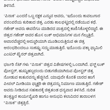
ತಿಳಿಸಿದೆ.
‘ಪಿನಾಕ’ ಎಂದರೆ ಒಬ್ಬ ರಕ್ಷಕ ಎನ್ನುವ ಅವರು, ‘ಇದೊಂದು ಕಾವಲುಗಾರ
ಪರಂಪರೆಯ ಕುರಿತಾದ ಚಿತ್ರ. ಎರಡು ಕಾಲಘಟ್ಟದಲ್ಲಿ ನಡೆಯುವ ಕಥೆ.
ಗಣೇಶ್ ಅವರು ಈವರೆಗೂ ಮಾಡಿರದ ಪಾತ್ರದಲ್ಲಿ ಕಾಣಿಸಿಕೊಳ್ಳಲಿದ್ದಾರೆ. ಈ
ಚಿತ್ರದ ಗಣೇಶ್ ಅವರ ಹೊಸ ಲುಕ್ ಅಭಿಮಾನಿಗಳ ಮನ ಗೆಲ್ಲುತ್ತಿದೆ.
ಅಪಾರವೆಚ್ಚದಲ್ಲಿ ಅದ್ದೂರಿಯಾಗಿ ಮೂಡಿಬರುತ್ತಿರುವ ಈ ಚಿತ್ರ
ಆರಂಭದಿಂದಲೂ ಸಾಕಷ್ಟು ಸದ್ದು ಮಾಡುತ್ತಿದೆ. ಇದೊಂದು ಪಕ್ಕಾ ಫ್ಯಾಮಿಲಿ
ಎಂಟರ್ ಟೈನರ್ ಚಿತ್ರವಾಗಿದೆ.
ಭರ್ಜರಿ ಸೆಟ್ ಗಳು “ಪಿನಾಕ” ಚಿತ್ರದ ವಿಶೇಷಗಳಲ್ಲಿ ಒಂದಾಗಿದೆ. ಫಸ್ಟ್ ಲುಕ್
ಪೋಸ್ಟರ್, ಹುಟ್ಟುಹಬ್ಬದಂದು ಬಿಡುಗಡೆಯಾಗಿರುವ ಪೋಸ್ಟರ್ ಚಿತ್ರ
ನೋಡುವ ಕಾತುರವನ್ನು ಹೆಚ್ಚಿಸಿದೆ. ಯಾವುದೇ ಕೊರತೆ ಬಾರದ ಹಾಗೆ
ಪೀಪಲ್ ಮೀಡಿಯಾ ಫ್ಯಾಕ್ಟರಿ ಈ ಚಿತ್ರವನ್ನು ನಿರ್ಮಾಣ ಮಾಡುತ್ತಿದೆ. ಗಣೇಶ್
ಅವರು ನೀಡಿರುವ ಸಹಕಾರಕ್ಕೆ ಚಿತ್ರತಂಡ ಧನ್ಯವಾದ ತಿಳಿಸಿದೆ. ನುರಿತ
ತಂತ್ರಜ್ಞರ ಕಾರ್ಯವೈಖರಿ ಹಾಗೂ ಅನುಭವಿ ಕಲಾವಿದರ ತಾರಾಬಳಗ
“ಪಿನಾಕ” ಚಿತ್ರಕ್ಕಿದೆ.