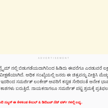
ADVERTISEMENT
ರೈಮ್ ನಲ್ಲಿ ಬಿಡುಗಡೆಯದಾಗಿನಿಂದ ಹಿಡಿದು ಈವರೆಗೂ ಎರಡುವರೆ ಲಕ್
 ವೀಕ್ಷಣೆಯಾಗಿದೆ. ಅಧಿಕ ಸಂಖ್ಯೆಯಲ್ಲಿ ಜನರು ಈ ಚಿತ್ರವನ್ನು ವೀಕ್ಷಿಸಿ ಮೆಚ್ಚು
ೆ. ಇದರಿಂದ ಸಮರ್ಜಿತ್ ಲಂಕೇಶ್ ಅವರಿಗೆ ಕನ್ನಡ ಸೇರಿದಂತೆ ಅನೇಕ ಭಾ
ಶಗಳು ಬರುತ್ತಿದೆ. ನಾಯಕನಾಗಲೂ ಸಮರ್ಜಿತ್ ಪಟ್ಟ ಶ್ರಮಕ್ಕೆ ಪ್ರತಿಫಲ ದ
ಯಾರಂಟಿ ನ್ಯೂಸ್ ಈ ಕೆಳಕಂಡ ಕೇಬಲ್ & ಡಿಟಿಎಚ್ ನೆಟ್ ವರ್ಕ್ ಗಳಲ್ಲಿ ಲಭ್ಯ..