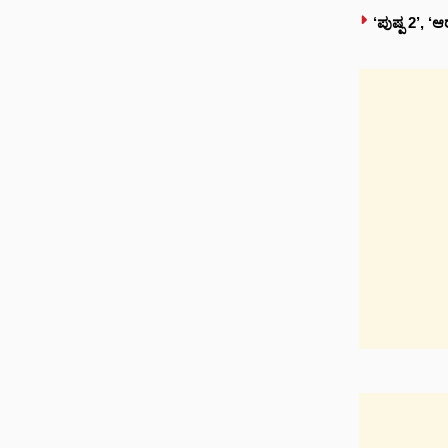
‘ಪುಷ್ಪ 2’, 