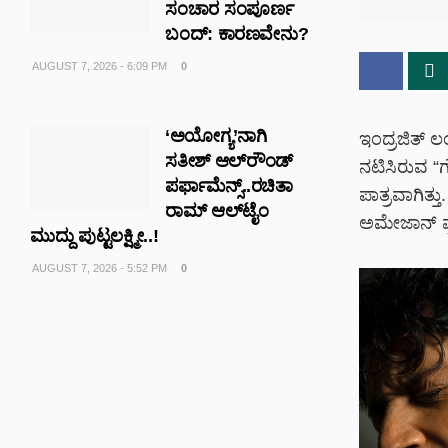
ಸಂಚಾರ ಸಂಪೂರ್ಣ
ಬಂದ್: ಕಾರಣವೇನು?
AUGUST 7, 2026 - 6:09 PM
0
‘ಅಯೋಗ್ಯ’ನಾಗಿ
ಇಂದ್ರಜಿತ್ 
ಸತೀಶ್ ಆಲ್‌ರೌಂಡ್
ನಟಿಸಿರುವ “ಗ
ಪರ್ಫಾಮೆನ್ಸ್..ರಚಿತಾ
ಪಾತ್ರವಾಗಿತ್
ರಾಮ್ ಆಲ್‌‌ಟೈಂ
ಅಮೇಜಾನ್ ಪ್ರ
ಮುದ್ದು ಪುಟ್ಟಲಕ್ಷ್ಮೀ..!
AUGUST 7, 2026 - 5:52 PM
0