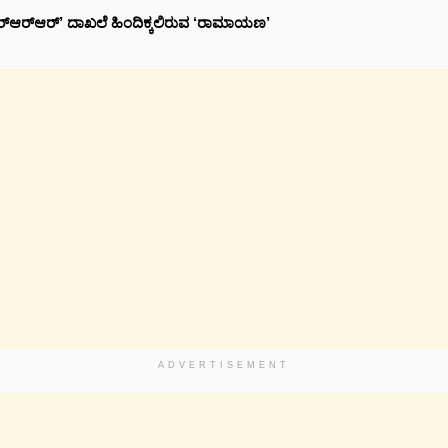
‘ಆರ್‌ಆರ್‌ಆರ್’ ದಾಖಲೆ ಹಿಂದಿಕ್ಕಲಿರುವ ‘ರಾಮಾಯಣ’
ADVERTISEMENT