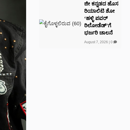
ಜೀ ಕನ್ನಡದ ಹೊಸ
ರಿಯಾಲಿಟಿ ಶೋ
‘ಹಳ್ಳಿ ಪವರ್
ರಿಲೋಡೆಡ್’ಗೆ
ಭರ್ಜರಿ ಚಾಲನೆ
August 7, 2026
|
0