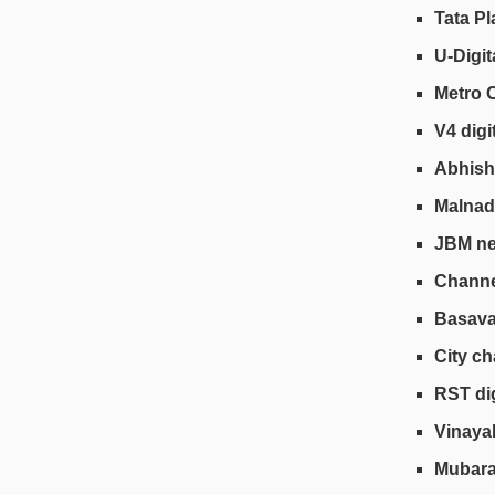
Tata Pl
U-Digit
Metro 
V4 digi
Abhish
Malnad 
JBM ne
Channe
Basava
City c
RST dig
Vinaya
Mubarak