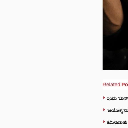
Related
Po
ಇಂದು ‘ಬಾಸ್’
‘ಅಯೋಗ್ಯ’ನಾಗಿ
ತಮಿಳುನಾಡು ಸಿ