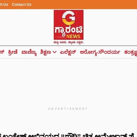
th Us
Contact Us
ಸ್
ಕ್ರೀಡೆ
ವಾಣಿಜ್ಯ
ಶಿಕ್ಷಣ
ಎಲೆಕ್ಷನ್
ಆರೋಗ್ಯ-ಸೌಂದರ್ಯ
ತಂತ್ರಜ
ADVERTISEMENT
 ಲಂಕೇಶ್ ಅಭಿನಯದ “ಗೌರಿ” ಚಿತ್ರ ಅಮೇಜಾನ್ ಪ್ರೈಮ