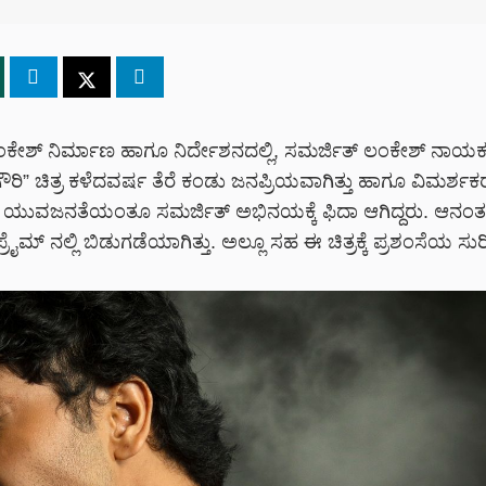
ಲಂಕೇಶ್ ನಿರ್ಮಾಣ ಹಾಗೂ ನಿರ್ದೇಶನದಲ್ಲಿ, ಸಮರ್ಜಿತ್ ಲಂಕೇಶ್ ನಾಯಕ
ೌರಿ” ಚಿತ್ರ ಕಳೆದವರ್ಷ ತೆರೆ ಕಂಡು ಜನಪ್ರಿಯವಾಗಿತ್ತು ಹಾಗೂ ವಿಮರ್ಶಕರ
ತು. ಯುವಜನತೆಯಂತೂ ಸಮರ್ಜಿತ್ ಅಭಿನಯಕ್ಕೆ ಫಿದಾ ಆಗಿದ್ದರು.‌ ಆನಂತರ
ೈಮ್ ನಲ್ಲಿ ಬಿಡುಗಡೆಯಾಗಿತ್ತು. ಅಲ್ಲೂ ಸಹ ಈ ಚಿತ್ರಕ್ಕೆ ಪ್ರಶಂಸೆಯ ಸುರ