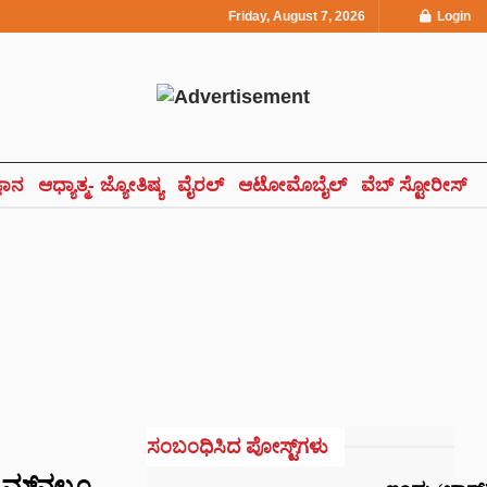
Friday, August 7, 2026
Login
್ಞಾನ
ಆಧ್ಯಾತ್ಮ- ಜ್ಯೋತಿಷ್ಯ
ವೈರಲ್
ಆಟೋಮೊಬೈಲ್
ವೆಬ್ ಸ್ಟೋರೀಸ್
ಸಂಬಂಧಿಸಿದ ಪೋಸ್ಟ್‌ಗಳು
್‌‌ನಲ್ಲೂ