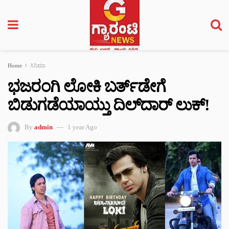
Home
ಸಿನಿಮಾ
ಭಜರಂಗಿ ಲೋಕಿ ಬರ್ತ್‌ಡೇಗೆ
ಬಿಡುಗಡೆಯಾಯ್ತು ದಿಲ್‌ದಾರ್ ಲುಕ್!
By
admin
1 year Ago