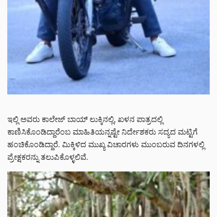
ಇಲ್ಲಿ ಅವರು ಕಾಲೇಜ್ ಬಾಯ್ ಲುಕ್ಕಿನಲ್ಲಿ, ಖಳನ ಪಾತ್ರದಲ್ಲಿ
ಕಾಣಿಸಿಕೊಂಡಿದ್ದಾರೆಂಬ ಮಾಹಿತಿಯನ್ನಷ್ಟೇ ನಿರ್ದೇಶಕರು ಸದ್ಯದ ಮಟ್ಟಿಗೆ
ಹಂಚಿಕೊಂಡಿದ್ದಾರೆ. ಮಿಕ್ಕಿಳಿದ ಮುಖ್ಯ ವಿಚಾರಗಳು ಮುಂಬರುವ ದಿನಗಳಲ್ಲಿ
ಪ್ರೇಕ್ಷಕರನ್ನು ತಲುಪಿಕೊಳ್ಳಲಿವೆ.