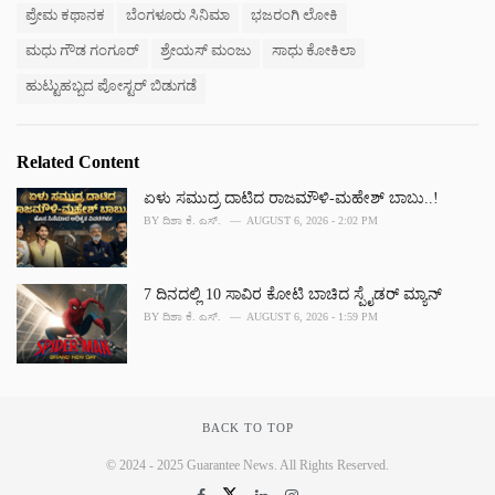
ಪ್ರೇಮ ಕಥಾನಕ
ಬೆಂಗಳೂರು ಸಿನಿಮಾ
ಭಜರಂಗಿ ಲೋಕಿ
ಮಧು ಗೌಡ ಗಂಗೂರ್
ಶ್ರೇಯಸ್ ಮಂಜು
ಸಾಧು ಕೋಕಿಲಾ
ಹುಟ್ಟುಹಬ್ಬದ ಪೋಸ್ಟರ್ ಬಿಡುಗಡೆ
Related Content
ಏಳು ಸಮುದ್ರ ದಾಟಿದ ರಾಜಮೌಳಿ-ಮಹೇಶ್ ಬಾಬು..!
BY
ದಿಶಾ ಕೆ. ಎಸ್.
AUGUST 6, 2026 - 2:02 PM
7 ದಿನದಲ್ಲಿ 10 ಸಾವಿರ ಕೋಟಿ ಬಾಚಿದ ಸ್ಪೈಡರ್ ಮ್ಯಾನ್
BY
ದಿಶಾ ಕೆ. ಎಸ್.
AUGUST 6, 2026 - 1:59 PM
BACK TO TOP
© 2024 - 2025 Guarantee News. All Rights Reserved.