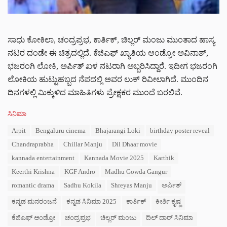
ಸಾಧು ಕೋಕಿಲಾ, ಚಂದ್ರಪ್ರಭ, ಕಾರ್ತಿಕ್, ಚಿಲ್ಲರ್ ಮಂಜು ಮುಂತಾದ ಹಾಸ್ಯ
ನಟರ ದಂಡೇ ಈ ಚಿತ್ರದಲ್ಲಿದೆ. ಕೆಜಿಎಫ್ ಖ್ಯಾತಿಯ ಆಂಡ್ರೋ ಅವಿನಾಶ್,
ಭಜರಂಗಿ ಲೋಕಿ, ಅರ್ಪಿತ್ ಖಳ ನಟರಾಗಿ ಅಬ್ಬರಿಸಿದ್ದಾರೆ. ಇದೀಗ ಭಜರಂಗಿ
ಲೋಕಿಯ ಹುಟ್ಟುಹಬ್ಬದ ನೆಪದಲ್ಲಿ ಅವರ ಲುಕ್ ರಿವೀಲಾಗಿದೆ. ಮುಂದಿನ
ದಿನಗಳಲ್ಲಿ ಮಿಕ್ಕುಳಿದ ಮಾಹಿತಿಗಳು ಪ್ರೇಕ್ಷಕರ ಮುಂದೆ ಬರಲಿವೆ.
C
ಸಿನಿಮಾ
a
T
Arpit
Bengaluru cinema
Bhajarangi Loki
birthday poster reveal
t
a
e
Chandraprabha
Chillar Manju
Dil Dhaar movie
g
g
s
kannada entertainment
Kannada Movie 2025
Karthik
o
:
r
Keerthi Krishna
KGF Andro
Madhu Gowda Gangur
i
romantic drama
Sadhu Kokila
Shreyas Manju
ಅರ್ಪಿತ್
e
s
ಕನ್ನಡ ಮನರಂಜನೆ
ಕನ್ನಡ ಸಿನಿಮಾ 2025
ಕಾರ್ತಿಕ್
ಕೀರ್ತಿ ಕೃಷ್ಣ
:
ಕೆಜಿಎಫ್ ಆಂಡ್ರೋ
ಚಂದ್ರಪ್ರಭ
ಚಿಲ್ಲರ್ ಮಂಜು
ದಿಲ್ ದಾರ್ ಸಿನಿಮಾ