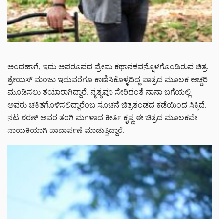
ಅಂದಹಾಗೆ, ಇದು ಅಪರೂಪದ ಪ್ರೇಮ ಕಥಾನಕವನ್ನೊಳಗೊಂಡಿರುವ ಚಿತ್ರ.
ಶ್ರೇಯಸ್ ಮಂಜು ಇದುವರೆಗೂ ಕಾಣಿಸಿಕೊಳ್ಳದಿದ್ದ ಪಾತ್ರದ ಮೂಲಕ ಅಚ್ಚರಿ
ಮೂಡಿಸಲು ತಯಾರಾಗಿದ್ದಾರೆ. ನೃತ್ಯವೂ ಸೇರಿದಂತೆ ನಾನಾ ಬಗೆಯಲ್ಲಿ
ಅವರು ಚಕಿತಗೊಳಿಸಲಿದ್ದಾರೆಂಬ ಸೂಚನೆ ಚಿತ್ರತಂಡದ ಕಡೆಯಿಂದ ಸಿಕ್ಕಿದೆ.
ನಟ ಶರಣ್ ಅವರ ತಂಗಿ ಮಗಳಾದ ಕೀರ್ತಿ ಕೃಷ್ಣ ಈ ಚಿತ್ರದ ಮೂಲಕವೇ
ನಾಯಕಿಯಾಗಿ ಪಾದಾರ್ಪಣೆ ಮಾಡುತ್ತಿದ್ದಾರೆ.