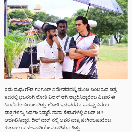
ಇದು ಮಧು ಗೌಡ ಗಂಗೂರ್ ನಿರ್ದೇಶನದಲ್ಲಿ ಮೂಡಿ ಬಂದಿರುವ ಚಿತ್ರ.
ಇದರಲ್ಲಿ ಭಜರಂಗಿ ಲೋಕಿ ವಿಲನ್ ಆಗಿ ಅಬ್ಬರಿಸಿದ್ದಾರೆಂಬ ವಿಚಾರ ಈ
ಹಿಂದೆಯೇ ಬಯಲಾಗಿತ್ತು. ಲೋಕಿ ಇದುವರೆಗೂ ಸಾಕಷ್ಟು ಬಗೆಯ
ಪಾತ್ರಗಳನ್ನು ನಿರ್ವಹಿಸಿದ್ದಾರೆ. ನಾನಾ ಶೇಡುಗಳಲ್ಲಿ ವಿಲನ್ ಆಗಿ
ಆರ್ಭಟಿಸಿದ್ದಾರೆ. ದಿಲ್ ದಾರ್ ನಲ್ಲಿ ಅವರ ಪಾತ್ರ ಹೇಗಿರಬಹುದೆಂಬ
ಕುತೂಹಲ ಸಹಜವಾಗಿಯೇ ಮೂಡಿಕೊಂಡಿತ್ತು.