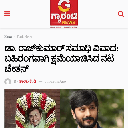
Home
Flash News
ಡಾ. ರಾಜ್‌ಕುಮಾರ್ ಸಮಾಧಿ ವಿವಾದ:
ಬಹಿರಂಗವಾಗಿ ಕ್ಷಮೆಯಾಚಿಸಿದ ನಟ
ಚೇತನ್
By
ಶಾಲಿನಿ ಕೆ. ಡಿ
3 months Ago