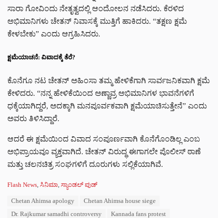
ಸಾರಾ ಗೋವಿಂದು ನೇತೃತ್ವದಲ್ಲಿ ಆಂದೋಲನ ನಡೆಸಿದರು. ಕೆರಳಿದ
ಅಭಿಮಾನಿಗಳು ಚೇತನ್ ನಿವಾಸಕ್ಕೆ ಮುತ್ತಿಗೆ ಹಾಕಿದರು. “ತಕ್ಷಣ ಕ್ಷಮೆ
ಕೇಳಬೇಕು” ಎಂದು ಆಗ್ರಹಿಸಿದರು.
ಕ್ಷಮೆಯಾಚನೆ: ವಿವಾದಕ್ಕೆ ತೆರೆ?
ಕೊನೆಗೂ ನಟ ಚೇತನ್ ಅಹಿಂಸಾ ತಮ್ಮ ಹೇಳಿಕೆಗಾಗಿ ಸಾರ್ವಜನಿಕವಾಗಿ ಕ್ಷಮೆ
ಕೇಳಿದರು. “ನನ್ನ ಹೇಳಿಕೆಯಿಂದ ಅಣ್ಣಾವ್ರ ಅಭಿಮಾನಿಗಳ ಭಾವನೆಗಳಿಗೆ
ಧಕ್ಕೆಯಾಗಿದ್ದರೆ, ಅದಕ್ಕಾಗಿ ಮನಪೂರ್ವಕವಾಗಿ ಕ್ಷಮೆಯಾಚಿಸುತ್ತೇನೆ” ಎಂದು
ಅವರು ತಿಳಿಸಿದ್ದಾರೆ.
ಆದರೆ ಈ ಕ್ಷಮೆಯಿಂದ ವಿವಾದ ಸಂಪೂರ್ಣವಾಗಿ ಕೊನೆಗೊಂಡಿಲ್ಲ ಎಂಬ
ಅಭಿಪ್ರಾಯವೂ ವ್ಯಕ್ತವಾಗಿದೆ. ಚೇತನ್ ವಿರುದ್ಧ ಈಗಾಗಲೇ ಪೊಲೀಸ್ ಠಾಣೆ
ಮತ್ತು ಚಲನಚಿತ್ರ ಸಂಘಗಳಿಗೆ ದೂರುಗಳು ಸಲ್ಲಿಕೆಯಾಗಿವೆ.
C
Flash News
,
ಸಿನಿಮಾ
,
ಸ್ಯಾಂಡಲ್ ವುಡ್
a
T
Chetan Ahimsa apology
Chetan Ahimsa house siege
t
a
e
Dr. Rajkumar samadhi controversy
Kannada fans protest
g