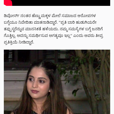
ಡಿವೋರ್ಸ್ ನಂತರ ಹೆಣ್ಣು ಮಕ್ಕಳ ಮೇಲೆ ಸಮಾಜದ ಆರೋಪಗಳ
ಬಗ್ಗೆಯೂ ನಿವೇದಿತಾ ಮಾತನಾಡಿದ್ದಾರೆ. “ಪ್ರತಿ ಬಾರಿ ಹುಡುಗಿಯರೇ
ತಪ್ಪುಸ್ಥರೆನ್ನುವ ಮಾನಸಿಕತೆ ಹಳೆಯದು. ನಮ್ಮ ಸಮಸ್ಯೆಗಳ ಬಗ್ಗೆ ಜನರಿಗೆ
ಗೊತ್ತಿಲ್ಲ
.
ಅದನ್ನು ಸಮರ್ಥಿಸುವ ಅಗತ್ಯವೂ ಇಲ್ಲ
“
ಎಂದು ಅವರು ತೀವ್ರ
ಪ್ರತಿಕ್ರಿಯೆ ನೀಡಿದ್ದಾರೆ.