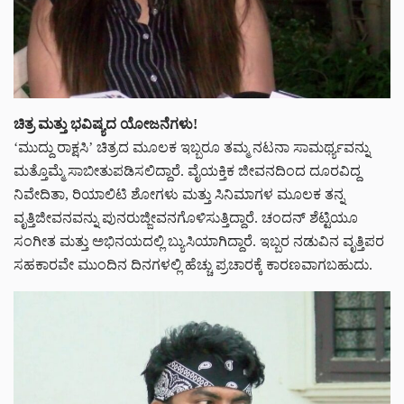
ಚಿತ್ರ
ಮತ್ತು
ಭವಿಷ್ಯದ
ಯೋಜನೆಗಳು
!
‘ಮುದ್ದು ರಾಕ್ಷಸಿ’ ಚಿತ್ರದ ಮೂಲಕ ಇಬ್ಬರೂ ತಮ್ಮ ನಟನಾ ಸಾಮರ್ಥ್ಯವನ್ನು
ಮತ್ತೊಮ್ಮೆ ಸಾಬೀತುಪಡಿಸಲಿದ್ದಾರೆ. ವೈಯಕ್ತಿಕ ಜೀವನದಿಂದ ದೂರವಿದ್ದ
ನಿವೇದಿತಾ, ರಿಯಾಲಿಟಿ ಶೋಗಳು ಮತ್ತು ಸಿನಿಮಾಗಳ ಮೂಲಕ ತನ್ನ
ವೃತ್ತಿಜೀವನವನ್ನು ಪುನರುಜ್ಜೀವನಗೊಳಿಸುತ್ತಿದ್ದಾರೆ. ಚಂದನ್ ಶೆಟ್ಟಿಯೂ
ಸಂಗೀತ ಮತ್ತು ಅಭಿನಯದಲ್ಲಿ ಬ್ಯುಸಿಯಾಗಿದ್ದಾರೆ. ಇಬ್ಬರ ನಡುವಿನ ವೃತ್ತಿಪರ
ಸಹಕಾರವೇ ಮುಂದಿನ ದಿನಗಳಲ್ಲಿ ಹೆಚ್ಚು ಪ್ರಚಾರಕ್ಕೆ ಕಾರಣವಾಗಬಹುದು.