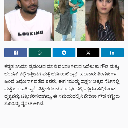
ಕನ್ನಡ ಸಿನಿಮಾ ಪ್ರಪಂಚದ ಮಾಜಿ ದಂಪತಿಗಳಾದ ನಿವೇದಿತಾ ಗೌಡ ಮತ್ತು
ಚಂದನ್ ಶೆಟ್ಟಿ ಇತ್ತೀಚೆಗೆ ಮತ್ತೆ ಚರ್ಚೆಯಲ್ಲಿದ್ದಾರೆ. ಹಲವಾರು ತಿಂಗಳುಗಳ
ಹಿಂದೆ ಡಿವೋರ್ಸ್ ಪಡೆದ ಇವರು, ಈಗ ‘ಮುದ್ದು ರಾಕ್ಷಸಿ’ ಚಿತ್ರದ ಸೆಟ್‌ನಲ್ಲಿ
ಮತ್ತೆ ಒಂದಾಗಿದ್ದಾರೆ. ಚಿತ್ರೀಕರಣದ ಸಂದರ್ಭದಲ್ಲಿ ಇಬ್ಬರೂ ತಬ್ಬಿಕೊಂಡ
ದೃಶ್ಯವನ್ನು ಚಿತ್ರೀಕರಿಸಲಾಗಿದ್ದು, ಈ ಸಮಯದಲ್ಲಿ ನಿವೇದಿತಾ ಗೌಡ ಕಣ್ಣೀರು
ಸುರಿಸಿದ್ದು ವೈರಲ್ ಆಗಿದೆ.