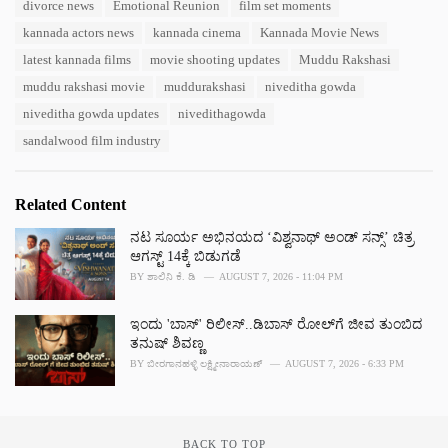
divorce news
Emotional Reunion
film set moments
e
s
kannada actors news
kannada cinema
Kannada Movie News
:
latest kannada films
movie shooting updates
Muddu Rakshasi
muddu rakshasi movie
muddurakshasi
niveditha gowda
niveditha gowda updates
nivedithagowda
sandalwood film industry
Related Content
ನಟ ಸೂರ್ಯ ಅಭಿನಯದ ‘ವಿಶ್ವನಾಥ್ ಅಂಡ್ ಸನ್ಸ್’ ಚಿತ್ರ
ಆಗಸ್ಟ್ 14ಕ್ಕೆ ಬಿಡುಗಡೆ
BY
ಶಾಲಿನಿ ಕೆ. ಡಿ
AUGUST 7, 2026 - 11:04 PM
ಇಂದು 'ಬಾಸ್' ರಿಲೀಸ್..ಡಿಬಾಸ್ ರೋಲ್‌ಗೆ ಜೀವ ತುಂಬಿದ
ತನುಷ್ ಶಿವಣ್ಣ
BY
ಬೀರಗಾನಹಳ್ಳಿ ಲಕ್ಷ್ಮೀನಾರಾಯಣ್
AUGUST 7, 2026 - 6:33 PM
BACK TO TOP