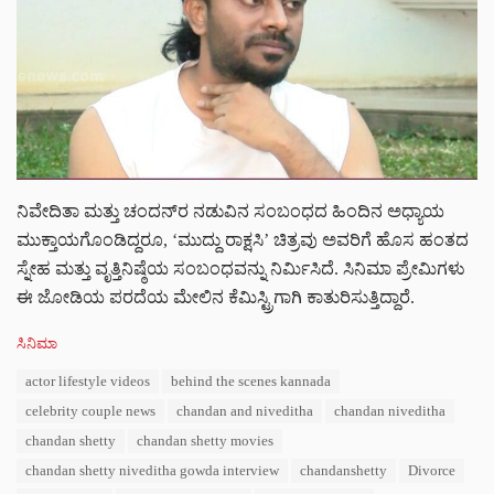
ನಿವೇದಿತಾ ಮತ್ತು ಚಂದನ್‌ರ ನಡುವಿನ ಸಂಬಂಧದ ಹಿಂದಿನ ಅಧ್ಯಾಯ
ಮುಕ್ತಾಯಗೊಂಡಿದ್ದರೂ, ‘ಮುದ್ದು ರಾಕ್ಷಸಿ’ ಚಿತ್ರವು ಅವರಿಗೆ ಹೊಸ ಹಂತದ
ಸ್ನೇಹ ಮತ್ತು ವೃತ್ತಿನಿಷ್ಠೆಯ ಸಂಬಂಧವನ್ನು ನಿರ್ಮಿಸಿದೆ. ಸಿನಿಮಾ ಪ್ರೇಮಿಗಳು
ಈ ಜೋಡಿಯ ಪರದೆಯ ಮೇಲಿನ ಕೆಮಿಸ್ಟ್ರಿಗಾಗಿ ಕಾತುರಿಸುತ್ತಿದ್ದಾರೆ.
C
ಸಿನಿಮಾ
a
T
actor lifestyle videos
behind the scenes kannada
t
a
e
celebrity couple news
chandan and niveditha
chandan niveditha
g
g
s
chandan shetty
chandan shetty movies
o
:
r
chandan shetty niveditha gowda interview
chandanshetty
Divorce
i