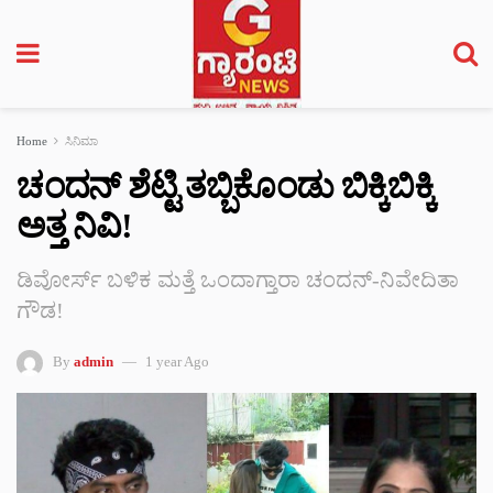
Home
ಸಿನಿಮಾ
ಚಂದನ್‌ ಶೆಟ್ಟಿ ತಬ್ಬಿಕೊಂಡು ಬಿಕ್ಕಿಬಿಕ್ಕಿ
ಅತ್ತ ನಿವಿ!
ಡಿವೋರ್ಸ್​ ಬಳಿಕ ಮತ್ತೆ ಒಂದಾಗ್ತಾರಾ ಚಂದನ್-ನಿವೇದಿತಾ
ಗೌಡ!
By
admin
1 year Ago