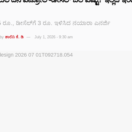
5 ರೂ., ಡೀಸೆಲ್‌ಗೆ 3 ರೂ. ಇಳಿಸಿದ ನಯಾರಾ ಎನರ್ಜಿ
by
ಶಾಲಿನಿ ಕೆ. ಡಿ
July 1, 2026 - 9:30 am