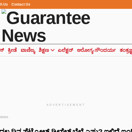
th Us
Contact Us
ಸ್
ಕ್ರೀಡೆ
ವಾಣಿಜ್ಯ
ಶಿಕ್ಷಣ
ಎಲೆಕ್ಷನ್
ಆರೋಗ್ಯ-ಸೌಂದರ್ಯ
ತಂತ್ರಜ
ADVERTISEMENT
 News
ಲ ದಿನ ಪೆಟ್ರೋಲ್-ಡೀಸೆಲ್ ಬೆಲೆ ಎಷ್ಟು? ಇಲ್ಲಿದೆ ಇ