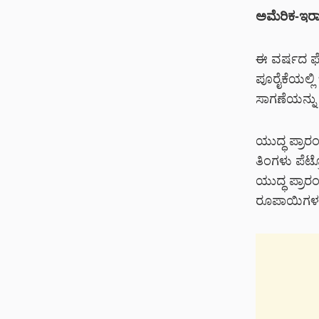
ಅಮೆರಿಕ-ಇರಾ
ಈ ವರ್ಷದ ಫೆ
ಪೂರೈಕೆಯಲ್ಲ
ಸಾಗಣೆಯನ್ನು ನ
ಯುದ್ಧ ಪ್ರಾ
ತಿಂಗಳು ಪೆಟ್ರ
ಯುದ್ಧ ಪ್ರಾರ
ರೂಪಾಯಿಗಳಷ