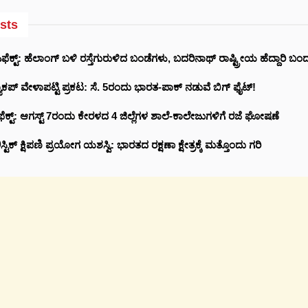
sts
ಕ್ಟ್‌: ಹೆಲಾಂಗ್ ಬಳಿ ರಸ್ತೆಗುರುಳಿದ ಬಂಡೆಗಳು, ಬದರಿನಾಥ್‌ ರಾಷ್ಟ್ರೀಯ ಹೆದ್ದಾರಿ ಬಂದ
ಕಪ್ ವೇಳಾಪಟ್ಟಿ ಪ್ರಕಟ: ಸೆ. 5ರಂದು ಭಾರತ-ಪಾಕ್‌ ನಡುವೆ ಬಿಗ್ ಫೈಟ್!
ೆಕ್ಟ್: ಆಗಸ್ಟ್ 7ರಂದು ಕೇರಳದ 4 ಜಿಲ್ಲೆಗಳ ಶಾಲೆ-ಕಾಲೇಜುಗಳಿಗೆ ರಜೆ ಘೋಷಣೆ
ಾಲಿಸ್ಟಿಕ್ ಕ್ಷಿಪಣಿ ಪ್ರಯೋಗ ಯಶಸ್ವಿ: ಭಾರತದ ರಕ್ಷಣಾ ಕ್ಷೇತ್ರಕ್ಕೆ ಮತ್ತೊಂದು ಗರಿ