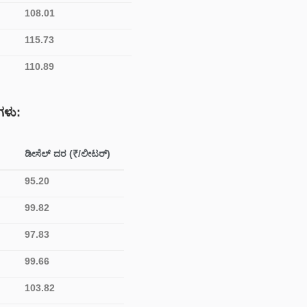
108.01
115.73
110.89
ಗಳು:
ಡೀಸೆಲ್ ದರ (₹/ಲೀಟರ್)
95.20
99.82
97.83
99.66
103.82