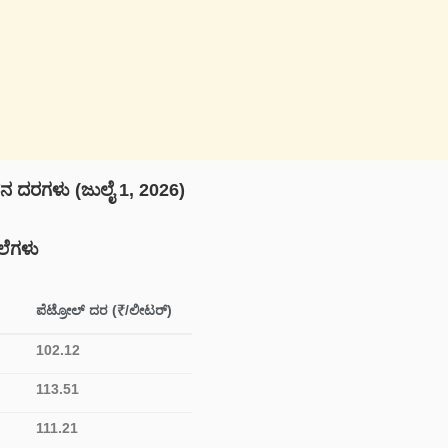
 ದರಗಳು (ಜುಲೈ 1, 2026)
ಲೆಗಳು
ಪೆಟ್ರೋಲ್ ದರ (₹/ಲೀಟರ್)
102.12
113.51
111.21