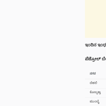
ಇಂದಿನ ಇಂಧನ
ಪೆಟ್ರೋಲ್ ಬೆ
ನಗರ
ದೆಹಲಿ
ಕೋಲ್ಕತ್ತಾ
ಮುಂಬೈ