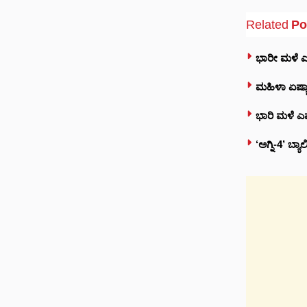
Related
Po
ಭಾರೀ ಮಳೆ ಎಫೆ
ಮಹಿಳಾ ಏಷ್ಯಾ
ಭಾರಿ ಮಳೆ ಎಫ
‘ಅಗ್ನಿ-4’ ಬ್ಯ