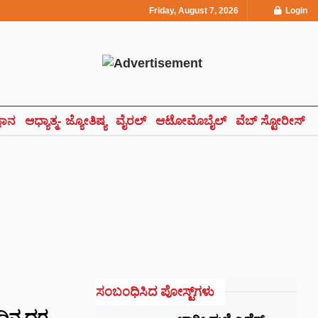
Friday, August 7, 2026
Login
್ಞಾನ
ಆಧ್ಯಾತ್ಮ- ಜ್ಯೋತಿಷ್ಯ
ವೈರಲ್
ಆಟೋಮೊಬೈಲ್
ವೆಬ್ ಸ್ಟೋರೀಸ್
ಸಂಬಂಧಿಸಿದ ಪೋಸ್ಟ್‌ಗಳು
ಂದಿನ ದರ