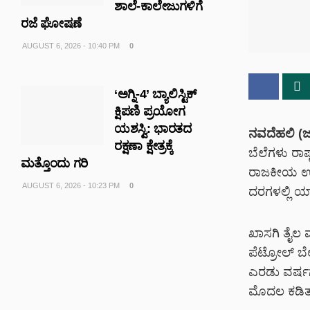
ಶಾಲೆ-ಕಾಲೇಜುಗಳಿಗೆ
ರಜೆ ಘೋಷಣೆ
AUGUST 6, 2026 - 10:40 PM
0
‘ಅಗ್ನಿ-4’ ಬ್ಯಾಲಿಸ್ಟಿಕ್
ಕ್ಷಿಪಣಿ ಪ್ರಯೋಗ
ಯಶಸ್ವಿ: ಭಾರತದ
ನವದೆಹಲಿ (ಜ
ರಕ್ಷಣಾ ಕ್ಷೇತ್ರಕ್ಕೆ
ಬೆಲೆಗಳು ರಾಷ
ಮತ್ತೊಂದು ಗರಿ
ರಾಜಕೀಯ ಉದ್ವ
AUGUST 6, 2026 - 10:23 PM
0
ದರಗಳಲ್ಲಿ ಯ
ಖಾಸಗಿ ತೈಲ 
ಪೆಟ್ರೋಲ್ ಬೆ
ಎರಡು ವರ್ಷಗ
ಮೊದಲ ಕಡಿತವ