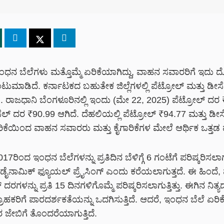
ಂಧನ ಬೆಲೆಗಳು ಮತ್ತೊಮ್ಮೆ ಏರಿಕೆಯಾಗಿದ್ದು, ವಾಹನ ಸವಾರರಿಗೆ ಇದು ದೊ
ುಮಾಡಿದೆ. ಕರ್ನಾಟಕದ ಬಹುತೇಕ ಜಿಲ್ಲೆಗಳಲ್ಲಿ ಪೆಟ್ರೋಲ್ ಮತ್ತು ಡೀ
ೆ. ರಾಜಧಾನಿ ಬೆಂಗಳೂರಿನಲ್ಲಿ ಇಂದು (ಮೇ 22, 2025) ಪೆಟ್ರೋಲ್ ದರ
ೀಸೆಲ್ ದರ ₹90.99 ಆಗಿದೆ. ದೆಹಲಿಯಲ್ಲಿ ಪೆಟ್ರೋಲ್ ₹94.77 ಮತ್ತು ಡೀ
ಿಕೆಯಿಂದ ವಾಹನ ಸವಾರರು ಮತ್ತು ಕೈಗಾರಿಕೆಗಳ ಮೇಲೆ ಆರ್ಥಿಕ ಒತ್ತಡ ಹೆಚ
17ರಿಂದ ಇಂಧನ ಬೆಲೆಗಳನ್ನು ಪ್ರತಿದಿನ ಬೆಳಿಗ್ಗೆ 6 ಗಂಟೆಗೆ ಪರಿಷ್ಕರಿಸಲಾಗು
ನು ಡೈನಾಮಿಕ್ ಫ್ಯೂಯಲ್ ಪ್ರೈಸಿಂಗ್ ಎಂದು ಕರೆಯಲಾಗುತ್ತದೆ. ಈ ಹಿಂದೆ,
 ದರಗಳನ್ನು ಪ್ರತಿ 15 ದಿನಗಳಿಗೊಮ್ಮೆ ಪರಿಷ್ಕರಿಸಲಾಗುತ್ತಿತ್ತು. ಈಗಿನ ನಿತ
ಗ್ರಾಹಕರಿಗೆ ಪಾರದರ್ಶಕತೆಯನ್ನು ಒದಗಿಸುತ್ತಿದೆ. ಆದರೆ, ಇಂಧನ ಬೆಲೆ ಏರ
ಜೇಬಿಗೆ ತೊಂದರೆಯಾಗುತ್ತಿದೆ.