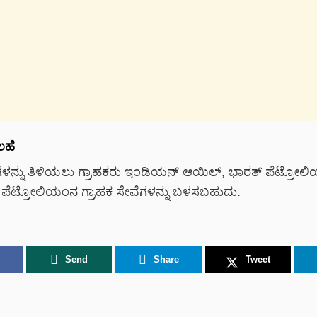
ಲಹೆ
ಳನ್ನು ತಿಳಿಯಲು ಗ್ರಾಹಕರು ಇಂಡಿಯನ್ ಆಯಿಲ್, ಭಾರತ್ ಪೆಟ್ರೋ
್ ಪೆಟ್ರೋಲಿಯಂನ ಗ್ರಾಹಕ ಸೇವೆಗಳನ್ನು ಬಳಸಬಹುದು.
Send
Share
Tweet