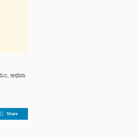
ಲಿಯಂ, ಅಥವಾ
Share