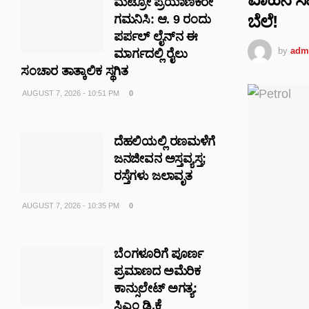
ಮೆಟ್ರೋ ಪ್ರಯಾಣಿಕರೇ
ಬೆಲೆ!
ಗಮನಿಸಿ: ಆ. 9 ರಂದು
ಪರ್ಪಲ್ ಲೈನ್‌ನ ಈ
by
adm
ಮಾರ್ಗದಲ್ಲಿ ರೈಲು
ಸಂಚಾರ ತಾತ್ಕಾಲಿಕ ಸ್ಥಗಿತ
AUGUST 7, 2026 - 10:51 PM
0
ದೆಹಲಿಯಲ್ಲಿ ರಣಮಳೆಗೆ
ಜನಜೀವನ ಅಸ್ತವ್ಯಸ್ತ;
ರಸ್ತೆಗಳು ಜಲಾವೃತ
AUGUST 7, 2026 - 10:35 PM
0
ಬೆಂಗಳೂರಿಗೆ ಪೂರ್ಣ
ಪ್ರಮಾಣದ ಅಮೆರಿಕ
ಕಾನ್ಸುಲೇಟ್ ಅಗತ್ಯ:
ಸಿಎಂ ಡಿ.ಕೆ