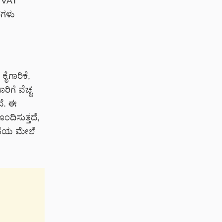
% VAT
ರಗಳು
ೈಗಾರಿಕೆ,
ಿಗೆ ವೆಚ್ಚ
ದೆ. ಈ
ಂದಿಸುತ್ತದೆ,
ಕತೆಯ ಮೇಲೆ