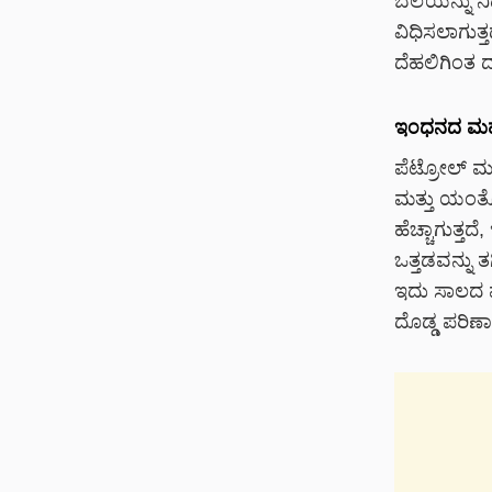
ಬೆಲೆಯನ್ನು ನಿ
ವಿಧಿಸಲಾಗುತ್
ದೆಹಲಿಗಿಂತ 
ಇಂಧನದ ಮಹತ
ಪೆಟ್ರೋಲ್ ಮತ
ಮತ್ತು ಯಂತ್ರ
ಹೆಚ್ಚಾಗುತ್ತ
ಒತ್ತಡವನ್ನು ತ
ಇದು ಸಾಲದ ವೆ
ದೊಡ್ಡ ಪರಿಣಾ