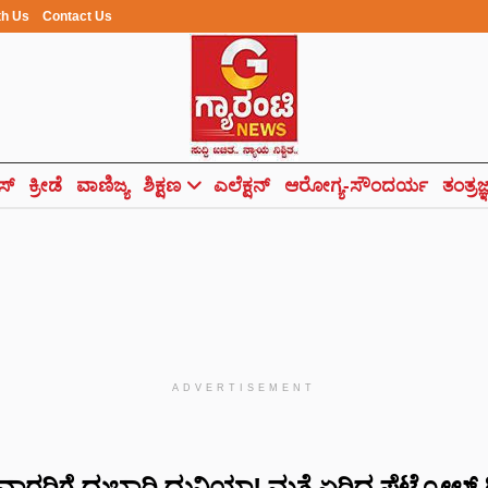
th Us
Contact Us
ಸ್
ಕ್ರೀಡೆ
ವಾಣಿಜ್ಯ
ಶಿಕ್ಷಣ
ಎಲೆಕ್ಷನ್
ಆರೋಗ್ಯ-ಸೌಂದರ್ಯ
ತಂತ್ರಜ
ADVERTISEMENT
ರರಿಗೆ ದುಬಾರಿ ದುನಿಯಾ! ಮತ್ತೆ ಏರಿದ ಪೆಟ್ರೋಲ್-