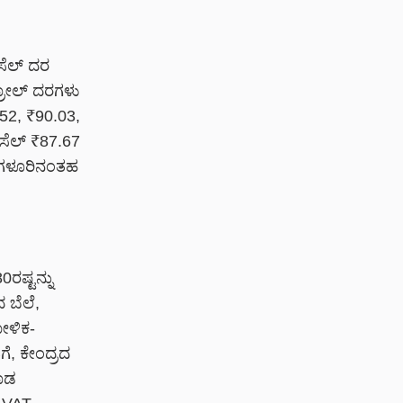
ಸೆಲ್ ದರ
ಟ್ರೋಲ್ ದರಗಳು
.52, ₹90.03,
ೀಸೆಲ್ ₹87.67
ಂಗಳೂರಿನಂತಹ
ರಷ್ಟನ್ನು
 ಬೆಲೆ,
ೋಳಿಕ-
, ಕೇಂದ್ರದ
ಕೂಡ