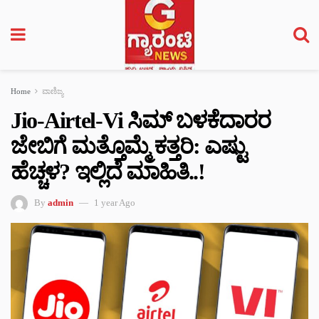
Home
ವಾಣಿಜ್ಯ
Jio-Airtel-Vi ಸಿಮ್ ಬಳಕೆದಾರರ
ಜೇಬಿಗೆ ಮತ್ತೊಮ್ಮೆ ಕತ್ತರಿ: ಎಷ್ಟು
ಹೆಚ್ಚಳ? ಇಲ್ಲಿದೆ ಮಾಹಿತಿ..!
By
admin
1 year Ago