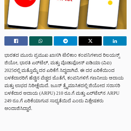
ಭಾರತದ ಮೂರು ಪ್ರಮುಖ ಖಾಸಗಿ ಟೆಲಿಕಾಂ ಕಂಪನಿಗಳಾದ ರಿಲಯನ್ಸ್
ಜಿಯೋ, ಭಾರತಿ ಏರ್‌ಟೆಲ್, ಮತ್ತು ವೊಡಾಫೋನ್ ಐಡಿಯಾ (ವಿ‌ಐ)
2025ರಲ್ಲಿ ಮತ್ತೊಮ್ಮೆ ದರ ಏರಿಕೆಗೆ ಸಿದ್ಧವಾಗಿವೆ. ಈ ದರ ಏರಿಕೆಯಿಂದ
ಬಳಕೆದಾರರಿಗೆ ಹೆಚ್ಚಿನ ವೆಚ್ಚದ ಜೊತೆಗೆ, ಕಂಪನಿಗಳಿಗೆ ಗಣನೀಯ ಆದಾಯ
ಮತ್ತು ಲಾಭದ ನಿರೀಕ್ಷೆಯಿದೆ. ಜೂನ್ ತ್ರೈಮಾಸಿಕದಲ್ಲಿ ಜಿಯೋದ ಸರಾಸರಿ
ಬಳಕೆದಾರ ಆದಾಯ (ARPU) 210 ರೂ.ಗೆ ಮತ್ತು ಏರ್‌ಟೆಲ್‌ನ ARPU
249 ರೂ.ಗೆ ಏರಿಕೆಯಾಗುವ ಸಾಧ್ಯತೆಯಿದೆ ಎಂದು ವಿಶ್ಲೇಷಕರು
ಅಂದಾಜಿಸಿದ್ದಾರೆ.