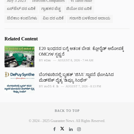
July 5 2025
Telecom Companies
Vi Tariff Hike
:
r
ಏರ್‌ಟೆಲ್ ದರ ಏರಿಕೆ
ಗ್ರಾಹಕರ ವೆಚ್ಚ
ಜಿಯೋ ದರ ಏರಿಕೆ
i
e
ಟೆಲಿಕಾಂ ಕಂಪನಿಗಳು
ವಿ‌ಐ ದರ ಏರಿಕೆ
ಸರಾಸರಿ ಬಳಕೆದಾರ ಆದಾಯ
s
:
Related Content
E20 ಇಂಧನದ ಬಗ್ಗೆ ಆತಂಕ ಬೇಡ: ಕ್ಲೋರೈಡ್ ಆರೋಪಕ್ಕೆ
OMCಗಳ ಸ್ಪಷ್ಟನೆ
BY
ಕವಿತಾ
AUGUST 8, 2026 - 7:44 AM
ಬೆಂಗಳೂರಿನಲ್ಲಿ ಬೃಹತ್ 'ಜಿಸಿಸಿ' ಸ್ಥಾಪನೆ ಘೋಷಿಸಿದ
ಮೆಡ್‌ಟೆಕ್‌ ದೈತ್ಯ 'ಡಿಪ್ಯೂ ಸಿಂಥೆಸ್'
BY
ಶಾಲಿನಿ ಕೆ. ಡಿ
AUGUST 7, 2026 - 8:13 PM
BACK TO TOP
© 2024 - 2025 Guarantee News. All Rights Reserved.