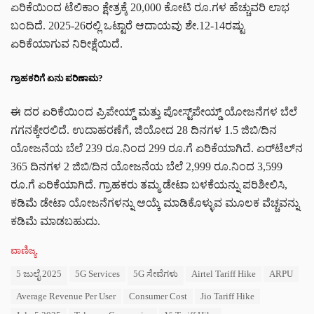
ಏರಿಕೆಯಿಂದ ಟೆಲಿಕಾಂ ಕ್ಷೇತ್ರಕ್ಕೆ 20,000 ಕೋಟಿ ರೂ.ಗಳ ಹೆಚ್ಚುವರಿ ಲಾಭ
ಬಂದಿದೆ. 2025-26ರಲ್ಲಿ ಒಟ್ಟಾರೆ ಆದಾಯವು ಶೇ.12-14ರಷ್ಟು
ಏರಿಕೆಯಾಗುವ ನಿರೀಕ್ಷೆಯಿದೆ.
ಗ್ರಾಹಕರಿಗೆ ಏನು ಪರಿಣಾಮ?
ಈ ದರ ಏರಿಕೆಯಿಂದ ಪ್ರಿಪೇಯ್ಡ್ ಮತ್ತು ಪೋಸ್ಟ್‌ಪೇಯ್ಡ್ ಯೋಜನೆಗಳ ಬೆಲೆ
ಗಗನಕ್ಕೇರಲಿದೆ. ಉದಾಹರಣೆಗೆ, ಜಿಯೋದ 28 ದಿನಗಳ 1.5 ಜಿಬಿ/ದಿನ
ಯೋಜನೆಯ ಬೆಲೆ 239 ರೂ.ನಿಂದ 299 ರೂ.ಗೆ ಏರಿಕೆಯಾಗಿದೆ. ಏರ್‌ಟೆಲ್‌ನ
365 ದಿನಗಳ 2 ಜಿಬಿ/ದಿನ ಯೋಜನೆಯ ಬೆಲೆ 2,999 ರೂ.ನಿಂದ 3,599
ರೂ.ಗೆ ಏರಿಕೆಯಾಗಿದೆ. ಗ್ರಾಹಕರು ತಮ್ಮ ಡೇಟಾ ಬಳಕೆಯನ್ನು ಪರಿಶೀಲಿಸಿ,
ಕಡಿಮೆ ಡೇಟಾ ಯೋಜನೆಗಳನ್ನು ಆಯ್ಕೆ ಮಾಡಿಕೊಳ್ಳುವ ಮೂಲಕ ವೆಚ್ಚವನ್ನು
ಕಡಿಮೆ ಮಾಡಬಹುದು.
C
ವಾಣಿಜ್ಯ
a
T
5 ಜುಲೈ 2025
5G Services
5G ಸೇವೆಗಳು
Airtel Tariff Hike
ARPU
t
a
e
Average Revenue Per User
Consumer Cost
Jio Tariff Hike
g
g
s
o