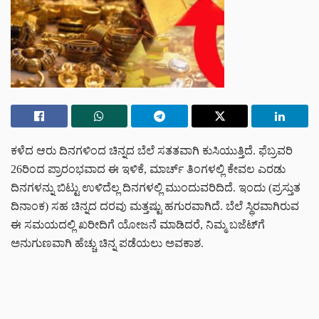
ಕಳೆದ ಆರು ದಿನಗಳಿಂದ ಚಿನ್ನದ ಬೆಲೆ ಸತತವಾಗಿ ಕುಸಿಯುತ್ತಿದೆ. ಫೆಬ್ರವರಿ
26ರಿಂದ ಪ್ರಾರಂಭವಾದ ಈ ಇಳಿಕೆ, ಮಾರ್ಚ್ ತಿಂಗಳಲ್ಲಿ ಕೇವಲ ಎರಡು
ದಿನಗಳನ್ನು ಬಿಟ್ಟು ಉಳಿದೆಲ್ಲ ದಿನಗಳಲ್ಲಿ ಮುಂದುವರಿದಿದೆ. ಇಂದು (ಪ್ರಸ್ತುತ
ದಿನಾಂಕ) ಸಹ ಚಿನ್ನದ ದರವು ಮತ್ತಷ್ಟು ಹಗುರವಾಗಿದೆ. ಬೆಲೆ ಸ್ಥಿರವಾಗಿರುವ
ಈ ಸಮಯದಲ್ಲಿ ಖರೀದಿಗೆ ಯೋಜನೆ ಮಾಡಿದರೆ, ನಿಮ್ಮ ಬಜೆಟ್‌ಗೆ
ಅನುಗುಣವಾಗಿ ಹೆಚ್ಚು ಚಿನ್ನ ಪಡೆಯಲು ಅವಕಾಶ.