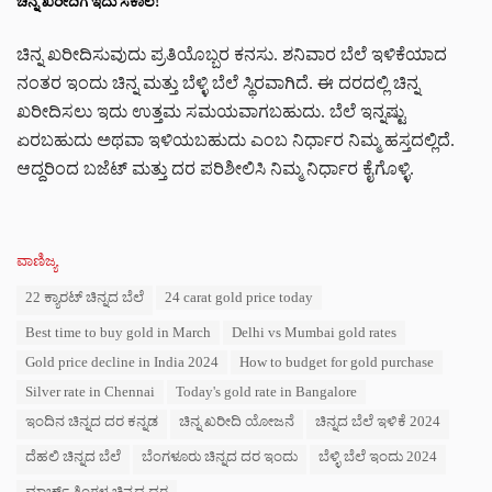
ಚಿನ್ನ ಖರೀದಿಗೆ ಇದು ಸಕಾಲ!
ಚಿನ್ನ ಖರೀದಿಸುವುದು ಪ್ರತಿಯೊಬ್ಬರ ಕನಸು. ಶನಿವಾರ ಬೆಲೆ ಇಳಿಕೆಯಾದ
ನಂತರ ಇಂದು ಚಿನ್ನ ಮತ್ತು ಬೆಳ್ಳಿ ಬೆಲೆ ಸ್ಥಿರವಾಗಿದೆ. ಈ ದರದಲ್ಲಿ ಚಿನ್ನ
ಖರೀದಿಸಲು ಇದು ಉತ್ತಮ ಸಮಯವಾಗಬಹುದು. ಬೆಲೆ ಇನ್ನಷ್ಟು
ಏರಬಹುದು ಅಥವಾ ಇಳಿಯಬಹುದು ಎಂಬ ನಿರ್ಧಾರ ನಿಮ್ಮ ಹಸ್ತದಲ್ಲಿದೆ.
ಆದ್ದರಿಂದ ಬಜೆಟ್‌ ಮತ್ತು ದರ ಪರಿಶೀಲಿಸಿ ನಿಮ್ಮ ನಿರ್ಧಾರ ಕೈಗೊಳ್ಳಿ.
C
ವಾಣಿಜ್ಯ
a
T
22 ಕ್ಯಾರಟ್ ಚಿನ್ನದ ಬೆಲೆ
24 carat gold price today
t
a
e
Best time to buy gold in March
Delhi vs Mumbai gold rates
g
g
s
o
Gold price decline in India 2024
How to budget for gold purchase
:
r
Silver rate in Chennai
Today's gold rate in Bangalore
i
e
ಇಂದಿನ ಚಿನ್ನದ ದರ ಕನ್ನಡ
ಚಿನ್ನ ಖರೀದಿ ಯೋಜನೆ
ಚಿನ್ನದ ಬೆಲೆ ಇಳಿಕೆ 2024
s
ದೆಹಲಿ ಚಿನ್ನದ ಬೆಲೆ
ಬೆಂಗಳೂರು ಚಿನ್ನದ ದರ ಇಂದು
ಬೆಳ್ಳಿ ಬೆಲೆ ಇಂದು 2024
:
ಮಾರ್ಚ್ ತಿಂಗಳ ಚಿನ್ನದ ದರ