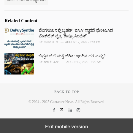
Related Content
ಬೆಂಗಳೂರಿನಲ್ಲಿ ಬೃಹತ್ 'ಜಿಸಿಸಿ' ಸ್ಥಾಪನೆ ಘೋಷಿಸಿದ
ಮೆಡ್‌ಟೆಕ್‌ ದೈತ್ಯ 'ಡಿಪ್ಯೂ ಸಿಂಥೆಸ್'
BY
ಶಾಲಿನಿ ಕೆ. ಡಿ
AUGUST 7, 2026 - 8:13 PM
ಚಿನ್ನದ ಬೆಲೆ ಮತ್ತೆ ಜಿಗಿತ: ಇಂದಿನ ದರ ಎಷ್ಟು?
BY
ದಿಶಾ ಕೆ. ಎಸ್.
AUGUST 7, 2026 - 8:26 AM
BACK TO TOP
© 2024 - 2025 Guarantee News. All Rights Reserved.
Exit mobile version