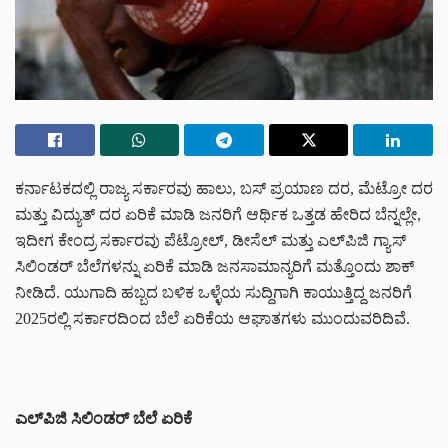
ಕರ್ನಾಟಕದಲ್ಲಿ ರಾಜ್ಯ ಸರ್ಕಾರವು ಹಾಲು, ಬಸ್ ಪ್ರಯಾಣ ದರ, ಮೆಟ್ರೋ ದರ
ಮತ್ತು ವಿದ್ಯುತ್ ದರ ಏರಿಕೆ ಮಾಡಿ ಜನರಿಗೆ ಆರ್ಥಿಕ ಒತ್ತಡ ಹೇರಿದ ಬೆನ್ನಲ್ಲೇ,
ಇದೀಗ ಕೇಂದ್ರ ಸರ್ಕಾರವು ಪೆಟ್ರೋಲ್, ಡೀಸೆಲ್ ಮತ್ತು ಎಲ್‌ಪಿಜಿ ಗ್ಯಾಸ್
ಸಿಲಿಂಡರ್ ಬೆಲೆಗಳನ್ನು ಏರಿಕೆ ಮಾಡಿ ಜನಸಾಮಾನ್ಯರಿಗೆ ಮತ್ತೊಂದು ಶಾಕ್
ನೀಡಿದೆ. ಯುಗಾದಿ ಹಬ್ಬದ ಬಳಿಕ ಒಳ್ಳೆಯ ಸುದ್ದಿಗಾಗಿ ಕಾಯುತ್ತಿದ್ದ ಜನರಿಗೆ
2025ರಲ್ಲಿ ಸರ್ಕಾರದಿಂದ ಬೆಲೆ ಏರಿಕೆಯ ಆಘಾತಗಳು ಮುಂದುವರಿದಿವೆ.
ಎಲ್‌ಪಿಜಿ ಸಿಲಿಂಡರ್ ಬೆಲೆ ಏರಿಕೆ