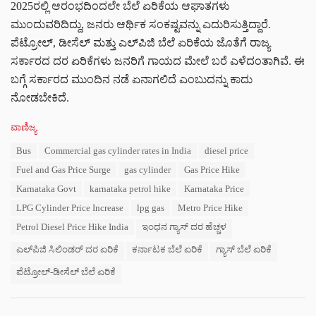
2025ರಲ್ಲಿ ಆರಂಭದಿಂದಲೇ ಬೆಲೆ ಏರಿಕೆಯ ಆಘಾತಗಳು
ಮುಂದುವರಿದಿದ್ದು, ಜನರು ಆರ್ಥಿಕ ಸಂಕಷ್ಟವನ್ನು ಎದುರಿಸುತ್ತಿದ್ದಾರೆ.
ಪೆಟ್ರೋಲ್, ಡೀಸೆಲ್ ಮತ್ತು ಎಲ್‌ಪಿಜಿ ಬೆಲೆ ಏರಿಕೆಯ ಜೊತೆಗೆ ರಾಜ್ಯ
ಸರ್ಕಾರದ ದರ ಏರಿಕೆಗಳು ಜನರಿಗೆ ಗಾಯದ ಮೇಲೆ ಬರೆ ಎಳೆದಂತಾಗಿವೆ. ಈ
ಬಗ್ಗೆ ಸರ್ಕಾರದ ಮುಂದಿನ ನಡೆ ಏನಾಗಲಿದೆ ಎಂಬುದನ್ನು ಕಾದು
ನೋಡಬೇಕಿದೆ.
C
ವಾಣಿಜ್ಯ
a
T
Bus
Commercial gas cylinder rates in India
diesel price
t
a
e
Fuel and Gas Price Surge
gas cylinder
Gas Price Hike
g
g
s
Karnataka Govt
karnataka petrol hike
Karnataka Price
o
:
r
LPG Cylinder Price Increase
lpg gas
Metro Price Hike
i
Petrol Diesel Price Hike India
ಇಂಧನ ಗ್ಯಾಸ್ ದರ ಹೆಚ್ಚಳ
e
s
ಎಲ್‌ಪಿಜಿ ಸಿಲಿಂಡರ್ ದರ ಏರಿಕೆ
ಕರ್ನಾಟಕ ಬೆಲೆ ಏರಿಕೆ
ಗ್ಯಾಸ್ ಬೆಲೆ ಏರಿಕೆ
:
ಪೆಟ್ರೋಲ್-ಡೀಸೆಲ್ ಬೆಲೆ ಏರಿಕೆ