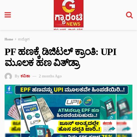
Home
ಉದ್ಯೋಗ
PF ಹಣಕ್ಕೆ ಡಿಜಿಟಲ್ ಕ್ರಾಂತಿ: UPI
ಮೂಲಕ ಹಣ ವಿತ್‌ಡ್ರಾ
By
ಕವಿತಾ
2 months Ago