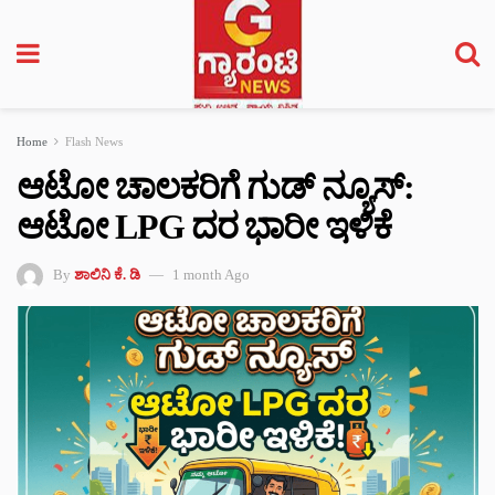
Home
Flash News
ಆಟೋ ಚಾಲಕರಿಗೆ ಗುಡ್ ನ್ಯೂಸ್:
ಆಟೋ LPG ದರ ಭಾರೀ ಇಳಿಕೆ
By
ಶಾಲಿನಿ ಕೆ. ಡಿ
1 month Ago