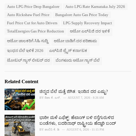
a
T
Auto LPG Price Drop Bangalore
Auto LPG Rate Karnataka July 2026
t
a
e
Auto Rickshaw Fuel Price
Bangalore Auto Gas Price Today
g
g
s
Fuel Price Cut for Auto Drivers
LPG Supply Recovery Impact
o
:
r
TotalEnergies Gas Price Reduction
ಆಟೋ ಎಲ್‌ಪಿಜಿ ದರ ಇಳಿಕೆ
i
e
ಆಟೋ ಚಾಲಕರಿಗೆ ಸಿಹಿ ಸುದ್ದಿ
ಆಟೋ ಬಾಡಿಗೆ ದರ ಪರಿಣಾಮ
s
ಇಂಧನ ಬೆಲೆ ಇಳಿಕೆ 2026
ಎಲ್‌ಪಿಜಿ ಪ್ರೈಸ್ ಕರ್ನಾಟಕ
:
ಟೋಟಲ್ ಗ್ಯಾಸ್ ಲೀಟರ್ ದರ
ಬೆಂಗಳೂರು ಆಟೋ ಗ್ಯಾಸ್ ಬೆಲೆ
Related Content
ಚಿನ್ನದ ಬೆಲೆ ಮತ್ತೆ ಜಿಗಿತ: ಇಂದಿನ ದರ ಎಷ್ಟು?
BY
ದಿಶಾ ಕೆ. ಎಸ್.
AUGUST 7, 2026 - 8:26 AM
ಭಾರೀ ಮಳೆ ಎಫೆಕ್ಟ್‌: ಹೆಲಾಂಗ್ ಬಳಿ ರಸ್ತೆಗುರುಳಿದ
ಬಂಡೆಗಳು, ಬದರಿನಾಥ್‌ ರಾಷ್ಟ್ರೀಯ ಹೆದ್ದಾರಿ ಬಂದ್‌
BY
ಶಾಲಿನಿ ಕೆ. ಡಿ
AUGUST 6, 2026 - 11:15 PM