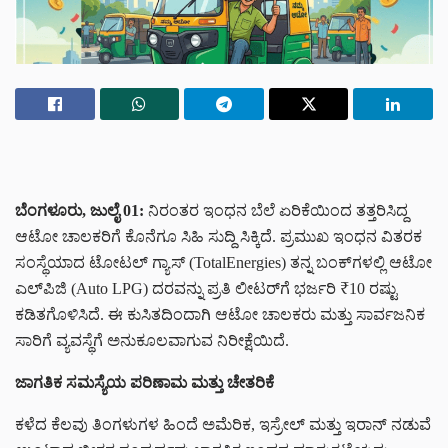
ಬೆಂಗಳೂರು, ಜುಲೈ 01:
ನಿರಂತರ ಇಂಧನ ಬೆಲೆ ಏರಿಕೆಯಿಂದ ತತ್ತರಿಸಿದ್ದ
ಆಟೋ ಚಾಲಕರಿಗೆ ಕೊನೆಗೂ ಸಿಹಿ ಸುದ್ದಿ ಸಿಕ್ಕಿದೆ. ಪ್ರಮುಖ ಇಂಧನ ವಿತರಕ
ಸಂಸ್ಥೆಯಾದ ಟೋಟಲ್ ಗ್ಯಾಸ್ (TotalEnergies) ತನ್ನ ಬಂಕ್‌ಗಳಲ್ಲಿ ಆಟೋ
ಎಲ್‌ಪಿಜಿ (Auto LPG) ದರವನ್ನು ಪ್ರತಿ ಲೀಟರ್‌ಗೆ ಭರ್ಜರಿ ₹10 ರಷ್ಟು
ಕಡಿತಗೊಳಿಸಿದೆ. ಈ ಕುಸಿತದಿಂದಾಗಿ ಆಟೋ ಚಾಲಕರು ಮತ್ತು ಸಾರ್ವಜನಿಕ
ಸಾರಿಗೆ ವ್ಯವಸ್ಥೆಗೆ ಅನುಕೂಲವಾಗುವ ನಿರೀಕ್ಷೆಯಿದೆ.
ಜಾಗತಿಕ ಸಮಸ್ಯೆಯ ಪರಿಣಾಮ ಮತ್ತು ಚೇತರಿಕೆ
ಕಳೆದ ಕೆಲವು ತಿಂಗಳುಗಳ ಹಿಂದೆ ಅಮೆರಿಕ, ಇಸ್ರೇಲ್ ಮತ್ತು ಇರಾನ್‌ ನಡುವೆ