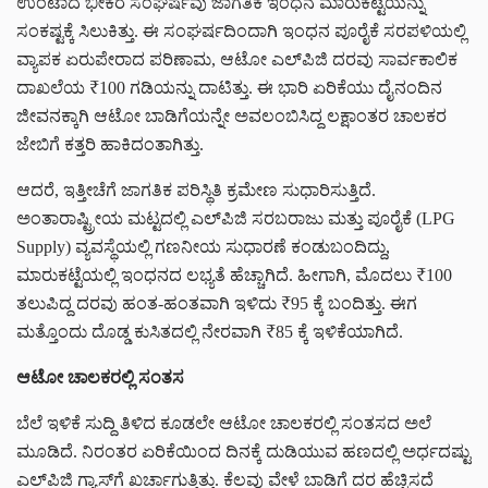
ಉಂಟಾದ ಭೀಕರ ಸಂಘರ್ಷವು ಜಾಗತಿಕ ಇಂಧನ ಮಾರುಕಟ್ಟೆಯನ್ನು
ಸಂಕಷ್ಟಕ್ಕೆ ಸಿಲುಕಿತ್ತು. ಈ ಸಂಘರ್ಷದಿಂದಾಗಿ ಇಂಧನ ಪೂರೈಕೆ ಸರಪಳಿಯಲ್ಲಿ
ವ್ಯಾಪಕ ಏರುಪೇರಾದ ಪರಿಣಾಮ, ಆಟೋ ಎಲ್‌ಪಿಜಿ ದರವು ಸಾರ್ವಕಾಲಿಕ
ದಾಖಲೆಯ ₹100 ಗಡಿಯನ್ನು ದಾಟಿತ್ತು. ಈ ಭಾರಿ ಏರಿಕೆಯು ದೈನಂದಿನ
ಜೀವನಕ್ಕಾಗಿ ಆಟೋ ಬಾಡಿಗೆಯನ್ನೇ ಅವಲಂಬಿಸಿದ್ದ ಲಕ್ಷಾಂತರ ಚಾಲಕರ
ಜೇಬಿಗೆ ಕತ್ತರಿ ಹಾಕಿದಂತಾಗಿತ್ತು.
ಆದರೆ, ಇತ್ತೀಚೆಗೆ ಜಾಗತಿಕ ಪರಿಸ್ಥಿತಿ ಕ್ರಮೇಣ ಸುಧಾರಿಸುತ್ತಿದೆ.
ಅಂತಾರಾಷ್ಟ್ರೀಯ ಮಟ್ಟದಲ್ಲಿ ಎಲ್‌ಪಿಜಿ ಸರಬರಾಜು ಮತ್ತು ಪೂರೈಕೆ (LPG
Supply) ವ್ಯವಸ್ಥೆಯಲ್ಲಿ ಗಣನೀಯ ಸುಧಾರಣೆ ಕಂಡುಬಂದಿದ್ದು,
ಮಾರುಕಟ್ಟೆಯಲ್ಲಿ ಇಂಧನದ ಲಭ್ಯತೆ ಹೆಚ್ಚಾಗಿದೆ. ಹೀಗಾಗಿ, ಮೊದಲು ₹100
ತಲುಪಿದ್ದ ದರವು ಹಂತ-ಹಂತವಾಗಿ ಇಳಿದು ₹95 ಕ್ಕೆ ಬಂದಿತ್ತು. ಈಗ
ಮತ್ತೊಂದು ದೊಡ್ಡ ಕುಸಿತದಲ್ಲಿ ನೇರವಾಗಿ ₹85 ಕ್ಕೆ ಇಳಿಕೆಯಾಗಿದೆ.
ಆಟೋ ಚಾಲಕರಲ್ಲಿ ಸಂತಸ
ಬೆಲೆ ಇಳಿಕೆ ಸುದ್ದಿ ತಿಳಿದ ಕೂಡಲೇ ಆಟೋ ಚಾಲಕರಲ್ಲಿ ಸಂತಸದ ಅಲೆ
ಮೂಡಿದೆ. ನಿರಂತರ ಏರಿಕೆಯಿಂದ ದಿನಕ್ಕೆ ದುಡಿಯುವ ಹಣದಲ್ಲಿ ಅರ್ಧದಷ್ಟು
ಎಲ್‌ಪಿಜಿ ಗ್ಯಾಸ್‌ಗೆ ಖರ್ಚಾಗುತ್ತಿತ್ತು. ಕೆಲವು ವೇಳೆ ಬಾಡಿಗೆ ದರ ಹೆಚ್ಚಿಸದೆ