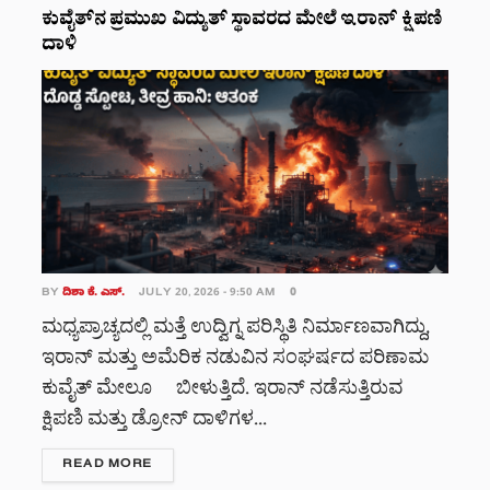
ಕುವೈತ್‌ನ ಪ್ರಮುಖ ವಿದ್ಯುತ್ ಸ್ಥಾವರದ ಮೇಲೆ ಇರಾನ್ ಕ್ಷಿಪಣಿ
ದಾಳಿ
BY
ದಿಶಾ ಕೆ. ಎಸ್.
JULY 20, 2026 - 9:50 AM
0
ಮಧ್ಯಪ್ರಾಚ್ಯದಲ್ಲಿ ಮತ್ತೆ ಉದ್ವಿಗ್ನ ಪರಿಸ್ಥಿತಿ ನಿರ್ಮಾಣವಾಗಿದ್ದು,
ಇರಾನ್ ಮತ್ತು ಅಮೆರಿಕ ನಡುವಿನ ಸಂಘರ್ಷದ ಪರಿಣಾಮ
ಕುವೈತ್ ಮೇಲೂ ಬೀಳುತ್ತಿದೆ. ಇರಾನ್ ನಡೆಸುತ್ತಿರುವ
ಕ್ಷಿಪಣಿ ಮತ್ತು ಡ್ರೋನ್ ದಾಳಿಗಳ...
DETAILS
READ MORE