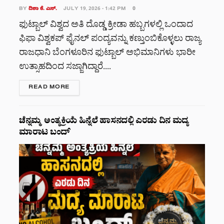
BY
ದಿಶಾ ಕೆ. ಎಸ್.
JULY 19, 2026 - 1:42 PM
0
ಫುಟ್ಬಾಲ್ ವಿಶ್ವದ ಅತಿ ದೊಡ್ಡ ಕ್ರೀಡಾ ಹಬ್ಬಗಳಲ್ಲಿ ಒಂದಾದ
ಫಿಫಾ ವಿಶ್ವಕಪ್ ಫೈನಲ್ ಪಂದ್ಯವನ್ನು ಕಣ್ತುಂಬಿಕೊಳ್ಳಲು ರಾಜ್ಯ
ರಾಜಧಾನಿ ಬೆಂಗಳೂರಿನ ಫುಟ್ಬಾಲ್ ಅಭಿಮಾನಿಗಳು ಭಾರೀ
ಉತ್ಸಾಹದಿಂದ ಸಜ್ಜಾಗಿದ್ದಾರೆ....
DETAILS
READ MORE
ಚೆನ್ನಮ್ಮ ಅಂತ್ಯಕ್ರಿಯೆ ಹಿನ್ನೆಲೆ ಹಾಸನದಲ್ಲಿ ಎರಡು ದಿನ ಮದ್ಯ
ಮಾರಾಟ ಬಂದ್