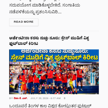
ಸದುಪಯೋಗ ಮಾಡಿಕೊಳ್ಳಬೇಕಿದೆ. ಸಂಗಾತಿಯ
ನಡೆವಳಿಕೆಯನ್ನು ಪ್ರಶಂಸಿಸುವಿರಿ....
DETAILS
READ MORE
ಅರ್ಜೆಂಟೀನಾ ಕನಸು ನುಚ್ಚು ನೂರು: ಸ್ಪೇನ್ ಮುಡಿಗೆ ವಿಶ್ವ
ಫುಟ್‌ಬಾಲ್ ಕಿರೀಟ
BY
ದಿಶಾ ಕೆ. ಎಸ್.
JULY 20, 2026 - 6:17 AM
0
ಒಂದೂವರೆ ತಿಂಗಳ ಕಾಲ ವಿಶ್ವದ ಕೋಟ್ಯಂತರ ಫುಟ್ಬಾಲ್