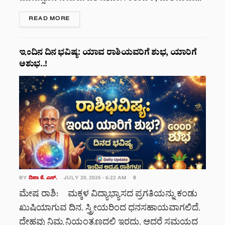
DETAILS
READ MORE
ಇಂದಿನ ದಿನ ಭವಿಷ್ಯ: ಯಾವ ರಾಶಿಯವರಿಗೆ ಶುಭ, ಯಾರಿಗೆ
ಅಶುಭ..!
BY
ದಿಶಾ ಕೆ. ಎಸ್.
JULY 20, 2026 - 6:22 AM
0
ಮೇಷ ರಾಶಿ: ಮಕ್ಕಳ ವಿದ್ಯಾಭ್ಯಾಸದ ಪ್ರಗತಿಯನ್ನು ಕಂಡು
ಖುಷಿಯಾಗುವ ದಿನ. ಸ್ತ್ರೀಯರಿಂದ ಧನಸಹಾಯವಾಗಲಿದೆ.
ದೇಹವು ನಿಮ್ಮ ನಿಯಂತ್ರಣದಲ್ಲಿ ಇರದು. ಆದರೆ ಸಮಯದ