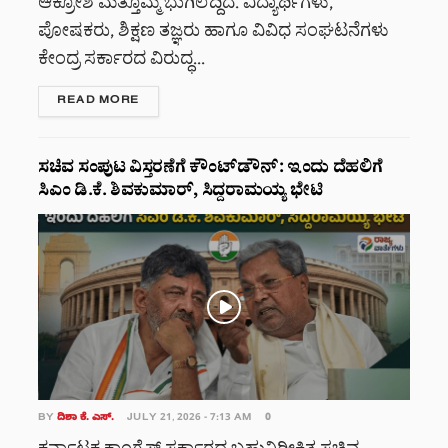
ಆಕ್ರೋಶ ಮತ್ತೊಮ್ಮೆ ಭುಗಿಲೆದ್ದಿದೆ. ವಿದ್ಯಾರ್ಥಿಗಳು,
ಪೋಷಕರು, ಶಿಕ್ಷಣ ತಜ್ಞರು ಹಾಗೂ ವಿವಿಧ ಸಂಘಟನೆಗಳು
ಕೇಂದ್ರ ಸರ್ಕಾರದ ವಿರುದ್ಧ...
DETAILS
READ MORE
ಸಚಿವ ಸಂಪುಟ ವಿಸ್ತರಣೆಗೆ ಕೌಂಟ್‌ಡೌನ್: ಇಂದು ದೆಹಲಿಗೆ
ಸಿಎಂ ಡಿ.ಕೆ. ಶಿವಕುಮಾರ್, ಸಿದ್ದರಾಮಯ್ಯ ಭೇಟಿ
BY
ದಿಶಾ ಕೆ. ಎಸ್.
JULY 21, 2026 - 7:13 AM
0