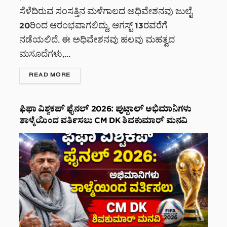
ಸೆಳೆದಿರುವ ಸಂಸತ್ತಿನ ಮಳೆಗಾಲದ ಅಧಿವೇಶನವು ಜುಲೈ
20ರಿಂದ ಆರಂಭವಾಗಲಿದ್ದು, ಆಗಸ್ಟ್ 13ರವರೆಗೆ
ನಡೆಯಲಿದೆ. ಈ ಅಧಿವೇಶನವು ಹಲವು ಮಹತ್ವದ
ಮಸೂದೆಗಳು,...
DETAILS
READ MORE
ಫಿಫಾ ವಿಶ್ವಕಪ್ ಫೈನಲ್ 2026: ಪುಟ್ಬಾಲ್ ಅಭಿಮಾನಿಗಳು
ತಾಳ್ಮೆಯಿಂದ ವರ್ತಿಸಲು CM DK ಶಿವಕುಮಾರ್ ಮನವಿ