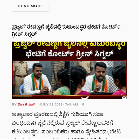
DETAILS
READ MORE
ಪ್ರಜ್ವಲ್ ರೇವಣ್ಣಗೆ ಜೈಲಿನಲ್ಲಿ ಕುಟುಂಬಸ್ಥರ ಭೇಟಿಗೆ ಕೋರ್ಟ್
ಗ್ರೀನ್ ಸಿಗ್ನಲ್
BY
ದಿಶಾ ಕೆ. ಎಸ್.
JULY 21, 2026 - 7:46 AM
0
ಅತ್ಯಾಚಾರ ಪ್ರಕರಣದಲ್ಲಿ ಶಿಕ್ಷೆಗೆ ಗುರಿಯಾಗಿ ಸಜಾ
ಬಂಧಿಯಾಗಿ ಜೈಲಿನಲ್ಲಿರುವ ಪ್ರಜ್ವಲ್ ರೇವಣ್ಣ ಅವರಿಗೆ
ಕುಟುಂಬಸ್ಥರು, ಸಂಬಂಧಿಕರು ಹಾಗೂ ಸ್ನೇಹಿತರನ್ನು ಭೇಟಿ