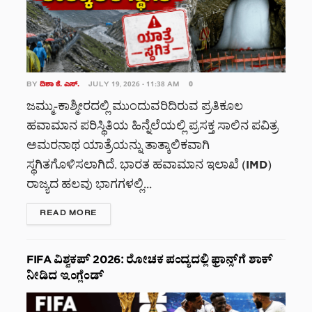
BY
ದಿಶಾ ಕೆ. ಎಸ್.
JULY 19, 2026 - 11:38 AM
0
ಜಮ್ಮು-ಕಾಶ್ಮೀರದಲ್ಲಿ ಮುಂದುವರಿದಿರುವ ಪ್ರತಿಕೂಲ
ಹವಾಮಾನ ಪರಿಸ್ಥಿತಿಯ ಹಿನ್ನೆಲೆಯಲ್ಲಿ ಪ್ರಸಕ್ತ ಸಾಲಿನ ಪವಿತ್ರ
ಅಮರನಾಥ ಯಾತ್ರೆಯನ್ನು ತಾತ್ಕಾಲಿಕವಾಗಿ
ಸ್ಥಗಿತಗೊಳಿಸಲಾಗಿದೆ. ಭಾರತ ಹವಾಮಾನ ಇಲಾಖೆ (IMD)
ರಾಜ್ಯದ ಹಲವು ಭಾಗಗಳಲ್ಲಿ...
DETAILS
READ MORE
FIFA ವಿಶ್ವಕಪ್ 2026: ರೋಚಕ ಪಂದ್ಯದಲ್ಲಿ ಫ್ರಾನ್ಸ್‌ಗೆ ಶಾಕ್
ನೀಡಿದ ಇಂಗ್ಲೆಂಡ್