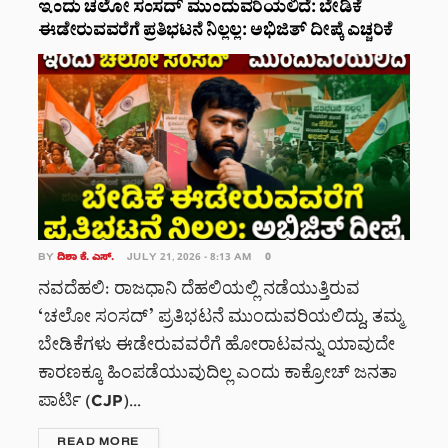
ಇಂದು ಚಲೋ ಸಂಸದ್‌ ಮುಂದುವರಿಯಲಿದೆ: ಬೇಡಿಕೆ
ಈಡೇರುವವರೆಗೆ ಪ್ರತಿಭಟನೆ ನಿಲ್ಲಲ್ಲ: ಅಭಿಜಿತ್ ದೀಪ್ಕೆ ಎಚ್ಚರಿಕೆ
BY
ದಿಶಾ ಕೆ. ಎಸ್.
JULY 21, 2026 - 8:13 AM
0
ನವದೆಹಲಿ: ರಾಜಧಾನಿ ದೆಹಲಿಯಲ್ಲಿ ನಡೆಯುತ್ತಿರುವ
‘ಚಲೋ ಸಂಸದ್’ ಪ್ರತಿಭಟನೆ ಮುಂದುವರಿಯಲಿದ್ದು, ತಮ್ಮ
ಬೇಡಿಕೆಗಳು ಈಡೇರುವವರೆಗೆ ಹೋರಾಟವನ್ನು ಯಾವುದೇ
ಕಾರಣಕ್ಕೂ ಹಿಂಪಡೆಯುವುದಿಲ್ಲ ಎಂದು ಕಾಕ್ರೋಚ್ ಜನತಾ
ಪಾರ್ಟಿ (CJP)...
DETAILS
READ MORE