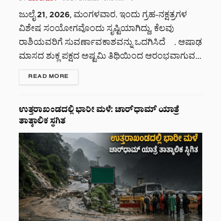
BY
ದಿಶಾ ಕೆ. ಎಸ್.
JULY 21, 2026 - 6:15 AM
0
ಜುಲೈ 21, 2026, ಮಂಗಳವಾರ. ಇಂದು ಗ್ರಹ-ನಕ್ಷತ್ರಗಳ
ವಿಶೇಷ ಸಂಯೋಗವೊಂದು ಸೃಷ್ಟಿಯಾಗಿದ್ದು, ಕೆಲವು
ರಾಶಿಯವರಿಗೆ ಸುವರ್ಣಾವಕಾಶವನ್ನು ಒದಗಿಸಿದೆ . ಆಷಾಢ
ಮಾಸದ ಶುಕ್ಲ ಪಕ್ಷದ ಅಷ್ಟಮಿ ತಿಥಿಯಿಂದ ಆರಂಭವಾಗುವ...
DETAILS
READ MORE
ಉತ್ತರಾಖಂಡದಲ್ಲಿ ಭಾರೀ ಮಳೆ: ಚಾರ್‌ಧಾಮ್ ಯಾತ್ರೆ
ತಾತ್ಕಾಲಿಕ ಸ್ಥಗಿತ