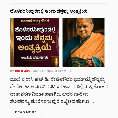
ಹೊಳೆನರಸೀಪುರದಲ್ಲಿ ಇಂದು ಚೆನ್ನಮ್ಮ ಅಂತ್ಯಕ್ರಿಯೆ
BY
ದಿಶಾ ಕೆ. ಎಸ್.
JULY 20, 2026 - 8:20 AM
0
ಮಾಜಿ ಪ್ರಧಾನಿ ಹೆಚ್.ಡಿ. ದೇವೇಗೌಡರ ಧರ್ಮಪತ್ನಿ ಚೆನ್ನಮ್ಮ
ದೇವೇಗೌಡ ಅವರ ನಿಧನದಿಂದ ಹಾಸನ ಜಿಲ್ಲೆಯಲ್ಲಿ ಶೋಕದ
ವಾತಾವರಣ ನಿರ್ಮಾಣವಾಗಿದೆ. ಅವರ ಪಾರ್ಥಿವ
ಶರೀರವನ್ನು ಹೊಳೆನರಸೀಪುರ ಪಟ್ಟಣದ ಹೆಚ್.ಡಿ....
DETAILS
READ MORE