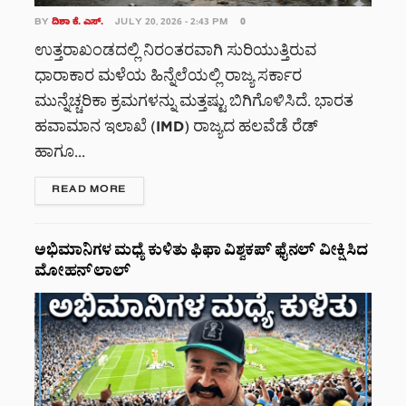
BY
ದಿಶಾ ಕೆ. ಎಸ್.
JULY 20, 2026 - 2:43 PM
0
ಉತ್ತರಾಖಂಡದಲ್ಲಿ ನಿರಂತರವಾಗಿ ಸುರಿಯುತ್ತಿರುವ
ಧಾರಾಕಾರ ಮಳೆಯ ಹಿನ್ನೆಲೆಯಲ್ಲಿ ರಾಜ್ಯ ಸರ್ಕಾರ
ಮುನ್ನೆಚ್ಚರಿಕಾ ಕ್ರಮಗಳನ್ನು ಮತ್ತಷ್ಟು ಬಿಗಿಗೊಳಿಸಿದೆ. ಭಾರತ
ಹವಾಮಾನ ಇಲಾಖೆ (IMD) ರಾಜ್ಯದ ಹಲವೆಡೆ ರೆಡ್
ಹಾಗೂ...
DETAILS
READ MORE
ಅಭಿಮಾನಿಗಳ ಮಧ್ಯೆ ಕುಳಿತು ಫಿಫಾ ವಿಶ್ವಕಪ್ ಫೈನಲ್ ವೀಕ್ಷಿಸಿದ
ಮೋಹನ್‌ಲಾಲ್