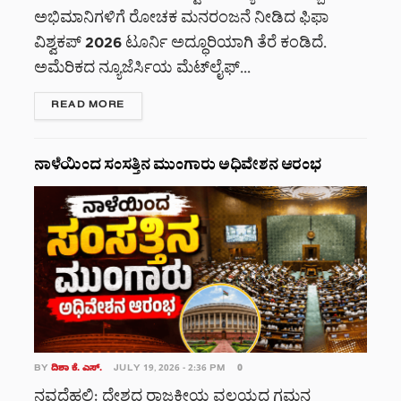
ಅಭಿಮಾನಿಗಳಿಗೆ ರೋಚಕ ಮನರಂಜನೆ ನೀಡಿದ ಫಿಫಾ
ವಿಶ್ವಕಪ್ 2026 ಟೂರ್ನಿ ಅದ್ಧೂರಿಯಾಗಿ ತೆರೆ ಕಂಡಿದೆ.
ಅಮೆರಿಕದ ನ್ಯೂಜೆರ್ಸಿಯ ಮೆಟ್‌ಲೈಫ್...
DETAILS
READ MORE
ನಾಳೆಯಿಂದ ಸಂಸತ್ತಿನ ಮುಂಗಾರು ಅಧಿವೇಶನ ಆರಂಭ
BY
ದಿಶಾ ಕೆ. ಎಸ್.
JULY 19, 2026 - 2:36 PM
0
ನವದೆಹಲಿ: ದೇಶದ ರಾಜಕೀಯ ವಲಯದ ಗಮನ