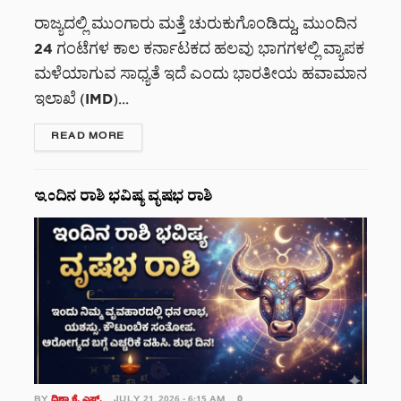
ರಾಜ್ಯದಲ್ಲಿ ಮುಂಗಾರು ಮತ್ತೆ ಚುರುಕುಗೊಂಡಿದ್ದು, ಮುಂದಿನ
24 ಗಂಟೆಗಳ ಕಾಲ ಕರ್ನಾಟಕದ ಹಲವು ಭಾಗಗಳಲ್ಲಿ ವ್ಯಾಪಕ
ಮಳೆಯಾಗುವ ಸಾಧ್ಯತೆ ಇದೆ ಎಂದು ಭಾರತೀಯ ಹವಾಮಾನ
ಇಲಾಖೆ (IMD)...
DETAILS
READ MORE
ಇಂದಿನ ರಾಶಿ ಭವಿಷ್ಯ ವೃಷಭ ರಾಶಿ