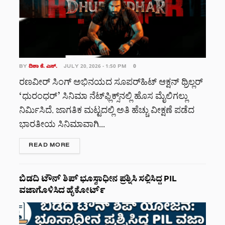
BY
ದಿಶಾ ಕೆ. ಎಸ್.
JULY 20, 2026 - 1:50 PM
0
ರಣವೀರ್ ಸಿಂಗ್ ಅಭಿನಯದ ಸೂಪರ್‌ಹಿಟ್ ಆಕ್ಷನ್ ಥ್ರಿಲ್ಲರ್
‘ಧುರಂಧರ್’ ಸಿನಿಮಾ ನೆಟ್‌ಫ್ಲಿಕ್ಸ್‌ನಲ್ಲಿ ಹೊಸ ಮೈಲಿಗಲ್ಲು
ನಿರ್ಮಿಸಿದೆ. ಜಾಗತಿಕ ಮಟ್ಟದಲ್ಲಿ ಅತಿ ಹೆಚ್ಚು ವೀಕ್ಷಣೆ ಪಡೆದ
ಭಾರತೀಯ ಸಿನಿಮಾವಾಗಿ...
DETAILS
READ MORE
ಬಿಡದಿ ಟೌನ್ ಶಿಪ್ ಭೂಸ್ವಾಧೀನ ಪ್ರಶ್ನಿಸಿ ಸಲ್ಲಿಸಿದ್ದ PIL
ವಜಾಗೊಳಿಸಿದ ಹೈಕೋರ್ಟ್