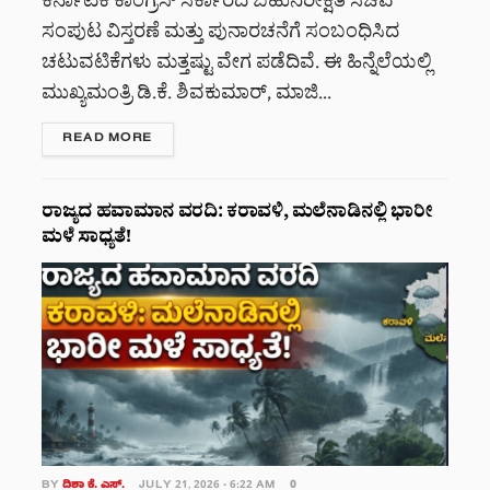
ಕರ್ನಾಟಕ ಕಾಂಗ್ರೆಸ್ ಸರ್ಕಾರದ ಬಹುನಿರೀಕ್ಷಿತ ಸಚಿವ
ಸಂಪುಟ ವಿಸ್ತರಣೆ ಮತ್ತು ಪುನಾರಚನೆಗೆ ಸಂಬಂಧಿಸಿದ
ಚಟುವಟಿಕೆಗಳು ಮತ್ತಷ್ಟು ವೇಗ ಪಡೆದಿವೆ. ಈ ಹಿನ್ನೆಲೆಯಲ್ಲಿ
ಮುಖ್ಯಮಂತ್ರಿ ಡಿ.ಕೆ. ಶಿವಕುಮಾರ್, ಮಾಜಿ...
DETAILS
READ MORE
ರಾಜ್ಯದ ಹವಾಮಾನ ವರದಿ: ಕರಾವಳಿ, ಮಲೆನಾಡಿನಲ್ಲಿ ಭಾರೀ
ಮಳೆ ಸಾಧ್ಯತೆ!
BY
ದಿಶಾ ಕೆ. ಎಸ್.
JULY 21, 2026 - 6:22 AM
0