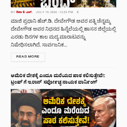
BY
ದಿಶಾ ಕೆ. ಎಸ್.
JULY 19, 2026 - 12:55 PM
0
ಮಾಜಿ ಪ್ರಧಾನಿ ಹೆಚ್.ಡಿ. ದೇವೇಗೌಡ ಅವರ ಪತ್ನಿ ಚೆನ್ನಮ್ಮ
ದೇವೇಗೌಡ ಅವರ ನಿಧನದ ಹಿನ್ನೆಲೆಯಲ್ಲಿ ಹಾಸನ ಜಿಲ್ಲೆಯಲ್ಲಿ
ಎರಡು ದಿನಗಳ ಕಾಲ ಮದ್ಯ ಮಾರಾಟವನ್ನು
ನಿಷೇಧಿಸಲಾಗಿದೆ. ಸಾರ್ವಜನಿಕ...
DETAILS
READ MORE
ಅಮೆರಿಕ ದೇಶಕ್ಕೆ ಎಂದೂ ಮರೆಯದ ಪಾಠ ಕಲಿಸುತ್ತೇವೆ!:
ಟ್ರಂಪ್ ಗೆ ಇರಾನ್ ಸರ್ವೋಚ್ಛ ನಾಯಕ ವಾರ್ನಿಂಗ್