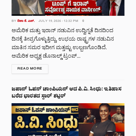
BY
ದಿಶಾ ಕೆ. ಎಸ್.
JULY 19, 2026 - 12:32 PM
0
ಅಮೆರಿಕ ಮತ್ತು ಇರಾನ್ ನಡುವಿನ ಉದ್ವಿಗ್ನತೆ ದಿನದಿಂದ
ದಿನಕ್ಕೆ ತೀವ್ರಗೊಳ್ಳುತ್ತಿದ್ದು, ಉಭಯ ರಾಷ್ಟ್ರಗಳ ನಡುವಿನ
ಮಾತಿನ ಸಮರ ಇದೀಗ ಮತ್ತಷ್ಟು ಉಲ್ಬಣಗೊಂಡಿದೆ.
ಅಮೆರಿಕ ಅಧ್ಯಕ್ಷ ಡೊನಾಲ್ಡ್ ಟ್ರಂಪ್...
DETAILS
READ MORE
ಜಪಾನ್ ಓಪನ್ ಚಾಂಪಿಯನ್‌ ಆದ ಪಿ.ವಿ. ಸಿಂಧು: ಇತಿಹಾಸ
ಬರೆದ ಭಾರತದ ಸ್ಟಾರ್ ಶಟ್ಲರ್