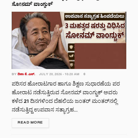
ಸೋನಮ್ ವಾಂಗ್ಚುಕ್
BY
ದಿಶಾ ಕೆ. ಎಸ್.
JULY 20, 2026 - 10:20 AM
0
ಪರಿಸರ ಹೋರಾಟಗಾರ ಹಾಗೂ ಶಿಕ್ಷಣ ಸುಧಾರಣೆಯ ಪರ
ಹೋರಾಟ ನಡೆಸುತ್ತಿರುವ ಸೋನಮ್ ವಾಂಗ್ಚುಕ್ ಅವರು
ಕಳೆದ 21 ದಿನಗಳಿಂದ ದೆಹಲಿಯ ಜಂತರ್ ಮಂತರ್‌ನಲ್ಲಿ
ನಡೆಸುತ್ತಿದ್ದ ಉಪವಾಸ ಸತ್ಯಾಗ್ರಹ...
DETAILS
READ MORE