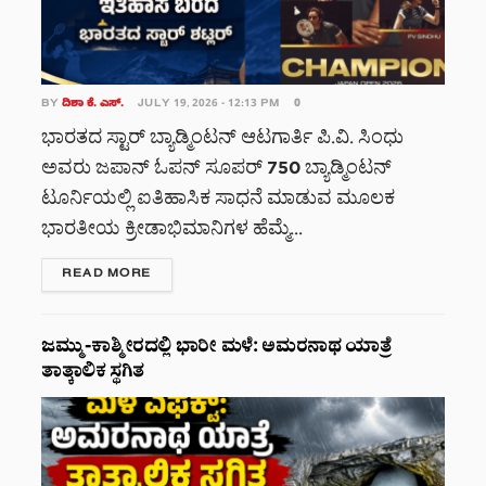
BY
ದಿಶಾ ಕೆ. ಎಸ್.
JULY 19, 2026 - 12:13 PM
0
ಭಾರತದ ಸ್ಟಾರ್ ಬ್ಯಾಡ್ಮಿಂಟನ್ ಆಟಗಾರ್ತಿ ಪಿ.ವಿ. ಸಿಂಧು
ಅವರು ಜಪಾನ್ ಓಪನ್ ಸೂಪರ್ 750 ಬ್ಯಾಡ್ಮಿಂಟನ್
ಟೂರ್ನಿಯಲ್ಲಿ ಐತಿಹಾಸಿಕ ಸಾಧನೆ ಮಾಡುವ ಮೂಲಕ
ಭಾರತೀಯ ಕ್ರೀಡಾಭಿಮಾನಿಗಳ ಹೆಮ್ಮೆ...
DETAILS
READ MORE
ಜಮ್ಮು-ಕಾಶ್ಮೀರದಲ್ಲಿ ಭಾರೀ ಮಳೆ: ಅಮರನಾಥ ಯಾತ್ರೆ
ತಾತ್ಕಾಲಿಕ ಸ್ಥಗಿತ