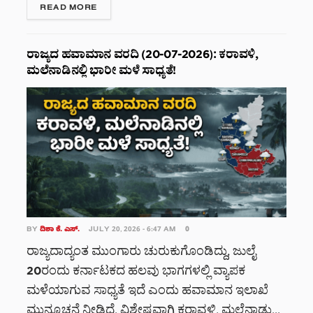
DETAILS
READ MORE
ರಾಜ್ಯದ ಹವಾಮಾನ ವರದಿ (20-07-2026): ಕರಾವಳಿ,
ಮಲೆನಾಡಿನಲ್ಲಿ ಭಾರೀ ಮಳೆ ಸಾಧ್ಯತೆ!
BY
ದಿಶಾ ಕೆ. ಎಸ್.
JULY 20, 2026 - 6:47 AM
0
ರಾಜ್ಯದಾದ್ಯಂತ ಮುಂಗಾರು ಚುರುಕುಗೊಂಡಿದ್ದು, ಜುಲೈ
20ರಂದು ಕರ್ನಾಟಕದ ಹಲವು ಭಾಗಗಳಲ್ಲಿ ವ್ಯಾಪಕ
ಮಳೆಯಾಗುವ ಸಾಧ್ಯತೆ ಇದೆ ಎಂದು ಹವಾಮಾನ ಇಲಾಖೆ
ಮುನ್ಸೂಚನೆ ನೀಡಿದೆ. ವಿಶೇಷವಾಗಿ ಕರಾವಳಿ, ಮಲೆನಾಡು...