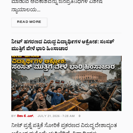
ಮಾಡುವ ಅವಕಾಶವನ್ನು ಜನಪ್ರತಿನಿಧಿಗಳ ವಿಶೇಷ
ನ್ಯಾಯಾಲಯ...
DETAILS
READ MORE
ನೀಟ್ ಹಗರಣದ ವಿರುದ್ಧ ವಿದ್ಯಾರ್ಥಿಗಳ ಆಕ್ರೋಶ: ಸಂಸತ್
ಮುತ್ತಿಗೆ ವೇಳೆ ಭಾರಿ ಹಿಂಸಾಚಾರ
BY
ದಿಶಾ ಕೆ. ಎಸ್.
JULY 21, 2026 - 7:28 AM
0
ನೀಟ್ ಪ್ರಶ್ನೆ ಪತ್ರಿಕೆ ಸೋರಿಕೆ ಪ್ರಕರಣದ ವಿರುದ್ಧ ದೇಶಾದ್ಯಂತ