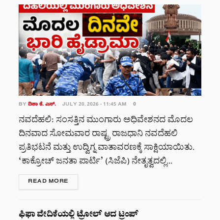
BY
ದಿಶಾ ಕೆ. ಎಸ್.
JULY 20, 2026 - 11:45 AM
0
ನವದೆಹಲಿ: ಸಂಸತ್ತಿನ ಮುಂಗಾರು ಅಧಿವೇಶನದ ಮೊದಲ
ದಿನವಾದ ಸೋಮವಾರ ರಾಷ್ಟ್ರ ರಾಜಧಾನಿ ನವದೆಹಲಿ
ಪ್ರತಿಭಟನೆ ಮತ್ತು ಉದ್ವಿಗ್ನ ವಾತಾವರಣಕ್ಕೆ ಸಾಕ್ಷಿಯಾಯಿತು.
‘ಕಾಕ್ರೋಚ್ ಜನತಾ ಪಾರ್ಟಿ’ (ಸಿಜೆಪಿ) ನೇತೃತ್ವದಲ್ಲಿ...
DETAILS
READ MORE
ಫಿಫಾ ವೇದಿಕೆಯಲ್ಲಿ ಟ್ರೋಲ್ ಆದ ಟ್ರಂಪ್