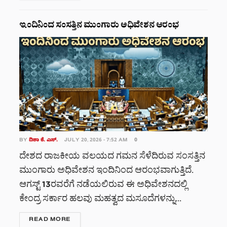
ಇಂದಿನಿಂದ ಸಂಸತ್ತಿನ ಮುಂಗಾರು ಅಧಿವೇಶನ ಆರಂಭ
BY
ದಿಶಾ ಕೆ. ಎಸ್.
JULY 20, 2026 - 7:52 AM
0
ದೇಶದ ರಾಜಕೀಯ ವಲಯದ ಗಮನ ಸೆಳೆದಿರುವ ಸಂಸತ್ತಿನ
ಮುಂಗಾರು ಅಧಿವೇಶನ ಇಂದಿನಿಂದ ಆರಂಭವಾಗುತ್ತಿದೆ.
ಆಗಸ್ಟ್ 13ರವರೆಗೆ ನಡೆಯಲಿರುವ ಈ ಅಧಿವೇಶನದಲ್ಲಿ
ಕೇಂದ್ರ ಸರ್ಕಾರ ಹಲವು ಮಹತ್ವದ ಮಸೂದೆಗಳನ್ನು...
DETAILS
READ MORE