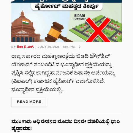
BY
ದಿಶಾ ಕೆ. ಎಸ್.
JULY 20, 2026 - 1:04 PM
0
ರಾಜ್ಯ ಸರ್ಕಾರದ ಮಹತ್ವಾಕಾಂಕ್ಷೆಯ ಬಿಡದಿ ಟೌನ್‌ಶಿಪ್
ಯೋಜನೆಗೆ ಸಂಬಂಧಿಸಿದ ಭೂಸ್ವಾಧೀನ ಪ್ರಕ್ರಿಯೆಯನ್ನು
ಪ್ರಶ್ನಿಸಿ ಸಲ್ಲಿಸಲಾಗಿದ್ದ ಸಾರ್ವಜನಿಕ ಹಿತಾಸಕ್ತಿ ಅರ್ಜಿಯನ್ನು
(ಪಿಐಎಲ್) ಕರ್ನಾಟಕ ಹೈಕೋರ್ಟ್ ವಜಾಗೊಳಿಸಿದೆ.
ಭೂಸ್ವಾಧೀನ ಪ್ರಕ್ರಿಯೆಯಲ್ಲಿ...
DETAILS
READ MORE
ಮುಂಗಾರು ಅಧಿವೇಶನದ ಮೊದಲ ದಿನವೇ ದೆಹಲಿಯಲ್ಲಿ ಭಾರಿ
ಹೈಡ್ರಾಮಾ!