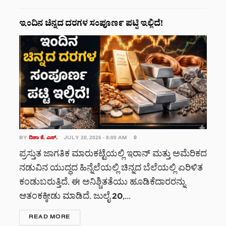
ಇಂದಿನ ಚಿನ್ನದ ದರಗಳ ಸಂಪೂರ್ಣ ಪಟ್ಟಿ ಇಲ್ಲಿದೆ!
BY
ದಿಶಾ ಕೆ. ಎಸ್.
JULY 20, 2026 - 8:00 AM
0
ಪ್ರಸ್ತುತ ಜಾಗತಿಕ ಮಾರುಕಟ್ಟೆಯಲ್ಲಿ ಇರಾನ್ ಮತ್ತು ಅಮೆರಿಕದ
ನಡುವಿನ ಯುದ್ಧದ ಹಿನ್ನೆಲೆಯಲ್ಲಿ ಚಿನ್ನದ ಬೆಲೆಯಲ್ಲಿ ಏರಿಳಿತ
ಕಂಡುಬರುತ್ತಿದೆ. ಈ ಅನಿಶ್ಚಿತತೆಯು ಹೂಡಿಕೆದಾರರನ್ನು
ಆತಂಕಕ್ಕೀಡು ಮಾಡಿದೆ. ಜುಲೈ 20,...
DETAILS
READ MORE