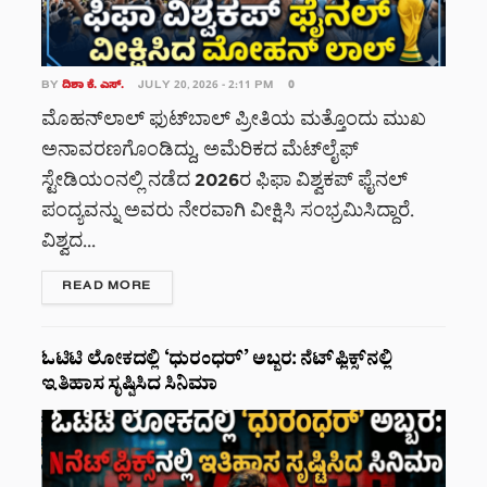
BY
ದಿಶಾ ಕೆ. ಎಸ್.
JULY 20, 2026 - 2:11 PM
0
ಮೊಹನ್‌ಲಾಲ್ ಫುಟ್‌ಬಾಲ್ ಪ್ರೀತಿಯ ಮತ್ತೊಂದು ಮುಖ
ಅನಾವರಣಗೊಂಡಿದ್ದು, ಅಮೆರಿಕದ ಮೆಟ್‌ಲೈಫ್
ಸ್ಟೇಡಿಯಂನಲ್ಲಿ ನಡೆದ 2026ರ ಫಿಫಾ ವಿಶ್ವಕಪ್ ಫೈನಲ್
ಪಂದ್ಯವನ್ನು ಅವರು ನೇರವಾಗಿ ವೀಕ್ಷಿಸಿ ಸಂಭ್ರಮಿಸಿದ್ದಾರೆ.
ವಿಶ್ವದ...
DETAILS
READ MORE
ಓಟಿಟಿ ಲೋಕದಲ್ಲಿ ‘ಧುರಂಧರ್’ ಅಬ್ಬರ: ನೆಟ್‌ಫ್ಲಿಕ್ಸ್‌ನಲ್ಲಿ
ಇತಿಹಾಸ ಸೃಷ್ಟಿಸಿದ ಸಿನಿಮಾ