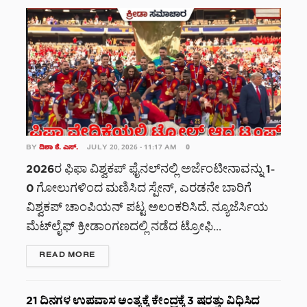
BY
ದಿಶಾ ಕೆ. ಎಸ್.
JULY 20, 2026 - 11:17 AM
0
2026ರ ಫಿಫಾ ವಿಶ್ವಕಪ್ ಫೈನಲ್‌ನಲ್ಲಿ ಅರ್ಜೆಂಟೀನಾವನ್ನು 1-
0 ಗೋಲುಗಳಿಂದ ಮಣಿಸಿದ ಸ್ಪೇನ್, ಎರಡನೇ ಬಾರಿಗೆ
ವಿಶ್ವಕಪ್ ಚಾಂಪಿಯನ್ ಪಟ್ಟ ಅಲಂಕರಿಸಿದೆ. ನ್ಯೂಜೆರ್ಸಿಯ
ಮೆಟ್‌ಲೈಫ್ ಕ್ರೀಡಾಂಗಣದಲ್ಲಿ ನಡೆದ ಟ್ರೋಫಿ...
DETAILS
READ MORE
21 ದಿನಗಳ ಉಪವಾಸ ಅಂತ್ಯಕ್ಕೆ ಕೇಂದ್ರಕ್ಕೆ 3 ಷರತ್ತು ವಿಧಿಸಿದ