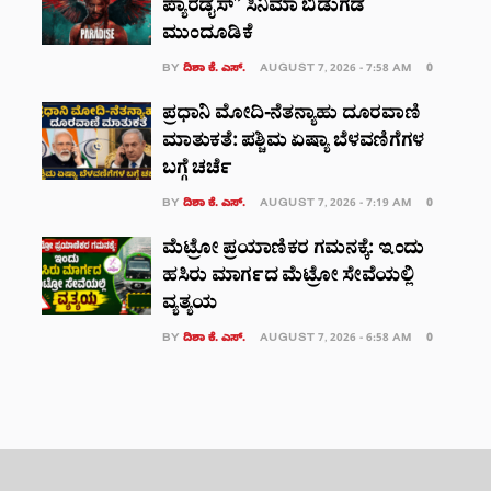
ಪ್ಯಾರಡೈಸ್’ ಸಿನಿಮಾ ಬಿಡುಗಡೆ
ಮುಂದೂಡಿಕೆ
BY
ದಿಶಾ ಕೆ. ಎಸ್.
AUGUST 7, 2026 - 7:58 AM
0
ಪ್ರಧಾನಿ ಮೋದಿ-ನೆತನ್ಯಾಹು ದೂರವಾಣಿ
ಮಾತುಕತೆ: ಪಶ್ಚಿಮ ಏಷ್ಯಾ ಬೆಳವಣಿಗೆಗಳ
ಬಗ್ಗೆ ಚರ್ಚೆ
BY
ದಿಶಾ ಕೆ. ಎಸ್.
AUGUST 7, 2026 - 7:19 AM
0
ಮೆಟ್ರೋ ಪ್ರಯಾಣಿಕರ ಗಮನಕ್ಕೆ: ಇಂದು
ಹಸಿರು ಮಾರ್ಗದ ಮೆಟ್ರೋ ಸೇವೆಯಲ್ಲಿ
ವ್ಯತ್ಯಯ
BY
ದಿಶಾ ಕೆ. ಎಸ್.
AUGUST 7, 2026 - 6:58 AM
0