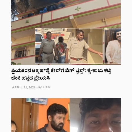
ಪ್ರಿಯಕರನ ಆತ್ಮಹ*ತ್ಯೆ ಕೇಸ್‌ಗೆ ಬಿಗ್‌ ಟ್ವಿಸ್ಟ್: ಕೈ-ಕಾಲು ಕಟ್ಟಿ
ಬೆಂಕಿ ಹಚ್ಚಿದ ಪ್ರೇಯಸಿ
APRIL 21, 2026 - 9:14 PM