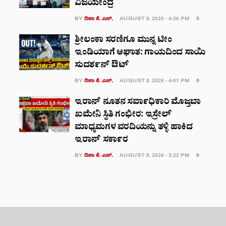
ವಿಜಯೇಂದ್ರ
BY
ದಿಶಾ ಕೆ. ಎಸ್.
AUGUST 8, 2026 - 4:36 PM
0
ಶ್ರೀಲಂಕಾ ಸರಣಿಗೂ ಮುನ್ನ ಟೀಂ
ಇಂಡಿಯಾಗೆ ಆಘಾತ: ಗಾಯದಿಂದ ಸಾಯಿ
ಸುದರ್ಶನ್ ಔಟ್
BY
ದಿಶಾ ಕೆ. ಎಸ್.
AUGUST 8, 2026 - 4:01 PM
0
ಇರಾನ್ ನೂತನ ಸರ್ವಾಧಿಕಾರಿ ಮೊಜ್ತಬಾ
ಖಮೇನಿ ಸ್ಥಿತಿ ಗಂಭೀರ: ಇಸ್ರೇಲ್
ಮಾಧ್ಯಮಗಳ ವರದಿಯನ್ನು ತಳ್ಳಿ ಹಾಕಿದ
ಇರಾನ್ ಸರ್ಕಾರ
BY
ದಿಶಾ ಕೆ. ಎಸ್.
AUGUST 8, 2026 - 3:22 PM
0