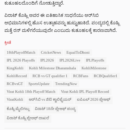
ಕುತೂಹಲದೊಂದಿಗೆ ನೋಡುತ್ತಿದ್ದಾರೆ.
ವಿರಾಟ್ ಕೊಹ್ಲಿ ಅವರ ಈ ಐತಿಹಾಸಿಕ ಸಾಧನೆಯು ಆರ್‌ಸಿಬಿ
ಅಭಿಮಾನಿಗಳಲ್ಲಿ ಹೊಸ ಉತ್ಸಾಹವನ್ನು ಹುಟ್ಟುಹಾಕಿದೆ. ಪಂದ್ಯದಲ್ಲಿ ಕೊಹ್ಲಿ
ಮತ್ತೆ ರನ್ ಮಳೆಗರೆಯುವುದೇ ಎಂಬುದು ಕುತೂಹಲಕ್ಕೆ ಕಾರಣವಾಗಿದೆ.
C
ಕ್ರೀಡೆ
a
T
18thPlayoffMatch
CricketNews
EqualToDhoni
t
a
e
IPL 2026 Playoffs
IPL2026
IPL2026Live
IPLPlayoffs
g
g
s
KingKohli
Kohli Milestone Dharamshala
KohliMilestone
o
:
r
KohliRecord
RCB vs GT qualifier 1
RCBFans
RCBQualifier1
i
RCBvsGT
SportsUpdate
TrendingNow
e
s
Virat Kohli 18th Playoff Match
Virat Kohli IPL Playoff Record
:
ViratKohli
ಆರ್‌ಸಿಬಿ vs ಜಿಟಿ ಕ್ವಾಲಿಫೈಯರ್
ಐಪಿಎಲ್ 2026 ಪ್ಲೇಆಫ್
ಕೊಹ್ಲಿ ಮೈಲಿಗಲ್ಲು
ವಿರಾಟ್ 18ನೇ ಪ್ಲೇಆಫ್ ಪಂದ್ಯ
ವಿರಾಟ್ ಕೊಹ್ಲಿ ಪ್ಲೇಆಫ್ ದಾಖಲೆ