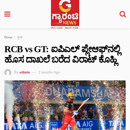
Home
ಕ್ರೀಡೆ
RCB vs GT: ಐಪಿಎಲ್ ಪ್ಲೇಆಫ್‌ನಲ್ಲಿ
ಹೊಸ ದಾಖಲೆ ಬರೆದ ವಿರಾಟ್ ಕೊಹ್ಲಿ
By
admin
2 months Ago