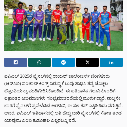
ಐಪಿಎಲ್ 2025ರ ಫೈನಲ್‌ನಲ್ಲಿ ರಾಯಲ್ ಚಾಲೆಂಜರ್ಸ್ ಬೆಂಗಳೂರು
(ಆರ್‌ಸಿಬಿ) ಪಂಜಾಬ್ ಕಿಂಗ್ಸ್‌ ವಿರುದ್ಧ ಗೆಲುವು ಸಾಧಿಸಿ ತನ್ನ ಚೊಚ್ಚಲ
ಟ್ರೋಫಿಯನ್ನು ಮುಡಿಗೇರಿಸಿಕೊಂಡಿದೆ. ಈ ಐತಿಹಾಸಿಕ ಗೆಲುವಿನೊಂದಿಗೆ
ಲಕ್ಷಾಂತರ ಅಭಿಮಾನಿಗಳು ಸಂಭ್ರಮಾಚರಣೆಯಲ್ಲಿ ಮುಳುಗಿದ್ದಾರೆ. ನಾಲ್ಕನೇ
ಬಾರಿಗೆ ಫೈನಲ್‌ಗೆ ಪ್ರವೇಶಿಸಿದ ಆರ್‌ಸಿಬಿ, ಈ ಸಲ ಕಪ್‌ ಎತ್ತಿಹಿಡಿದು ನಗುತ್ತಿದೆ.
ಆದರೆ, ಐಪಿಎಲ್ ಇತಿಹಾಸದಲ್ಲಿ ಅತಿ ಹೆಚ್ಚು ಬಾರಿ ಫೈನಲ್‌ನಲ್ಲಿ ಸೋತ ತಂಡ
ಯಾವುದು ಎಂಬ ಕುತೂಹಲ ಎಲ್ಲರಲ್ಲೂ ಇದೆ.