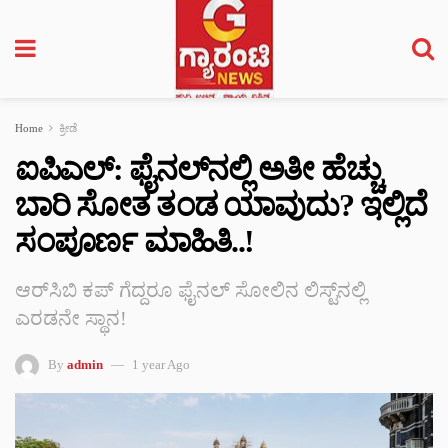
Home
ಕ್ರೀಡೆ
ಐಪಿಎಲ್‌: ಫೈನಲ್‌ನಲ್ಲಿ ಅತೀ ಹೆಚ್ಚು
ಬಾರಿ ಸೋತ ತಂಡ ಯಾವುದು? ಇಲ್ಲಿದೆ
ಸಂಪೂರ್ಣ ಮಾಹಿತಿ..!
ಆರ್‌ಸಿಬಿ ಕಪ್ ಗೆದ್ದರೂ ಫೈನಲ್ ಸೋಲಿನ ಲಿಸ್ಟ್‌ನಲ್ಲಿ
ಎರಡನೇ ಸ್ಥಾನ!
By
admin
1 year Ago