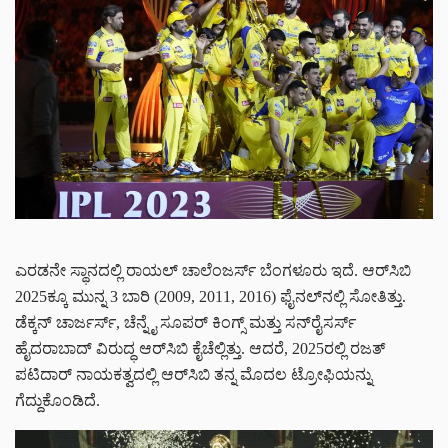
ಎರಡನೇ ಸ್ಥಾನದಲ್ಲಿ ರಾಯಲ್ ಚಾಲೆಂಜರ್ಸ್ ಬೆಂಗಳೂರು ಇದೆ. ಆರ್‌ಸಿಬಿ
2025ಕ್ಕೂ ಮುನ್ನ 3 ಬಾರಿ (2009, 2011, 2016) ಫೈನಲ್‌ನಲ್ಲಿ ಸೋತಿತ್ತು.
ಡೆಕ್ಕನ್ ಚಾರ್ಜರ್ಸ್, ಚೆನ್ನೈ ಸೂಪರ್ ಕಿಂಗ್ಸ್ ಮತ್ತು ಸನ್‌ರೈಸರ್ಸ್
ಹೈದರಾಬಾದ್ ವಿರುದ್ಧ ಆರ್‌ಸಿಬಿ ಕೈಚೆಲ್ಲಿತ್ತು. ಆದರೆ, 2025ರಲ್ಲಿ ರಜತ್
ಪಟಿದಾರ್ ನಾಯಕತ್ವದಲ್ಲಿ ಆರ್‌ಸಿಬಿ ತನ್ನ ಮೊದಲ ಟ್ರೋಫಿಯನ್ನು
ಗೆದ್ದುಕೊಂಡಿದೆ.