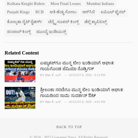
e
Kolkata Knight Riders
Most Final Losses
Mumbai Indians
g
g
s
Punjab Kings
RCB
ಅತಿ ಹೆಚ್ಚು ಸೋಲು
ಆರ್‌ಸಿಬಿ
ಐಪಿಎಲ್ ಫೈನಲ್
o
:
r
ಕೋಲ್ಕತಾ ನೈಟ್ ರೈಡರ್ಸ್
ಚೆನ್ನೈ ಸೂಪರ್ ಕಿಂಗ್ಸ್
ಡೆಲ್ಲಿ ಕ್ಯಾಪಿಟಲ್ಸ್
i
e
ಪಂಜಾಬ್ ಕಿಂಗ್ಸ್
ಮುಂಬೈ ಇಂಡಿಯನ್ಸ್
s
:
Related Content
ಏಷ್ಯಾಕಪ್‌ಗೂ ಮುನ್ನ ಟೀಂ ಇಂಡಿಯಾಗೆ ಆಘಾತ:
ಗಾಯಗೊಂಡ ಜೆಮಿಮಾ ರೊಡ್ರಿಗಸ್
BY
ದಿಶಾ ಕೆ. ಎಸ್.
AUGUST 8, 2026 - 9:13 PM
ಶ್ರೀಲಂಕಾ ಸರಣಿಗೂ ಮುನ್ನ ಟೀಂ ಇಂಡಿಯಾಗೆ ಆಘಾತ:
ಗಾಯದಿಂದ ಸಾಯಿ ಸುದರ್ಶನ್ ಔಟ್
BY
ದಿಶಾ ಕೆ. ಎಸ್.
AUGUST 8, 2026 - 4:01 PM
BACK TO TOP
© 2024 - 2025 Guarantee News. All Rights Reserved.