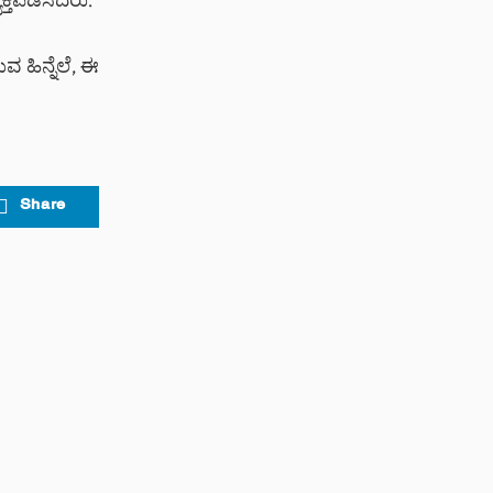
್ತಪಡಿಸಿದರು.
ವ ಹಿನ್ನೆಲೆ, ಈ
Share