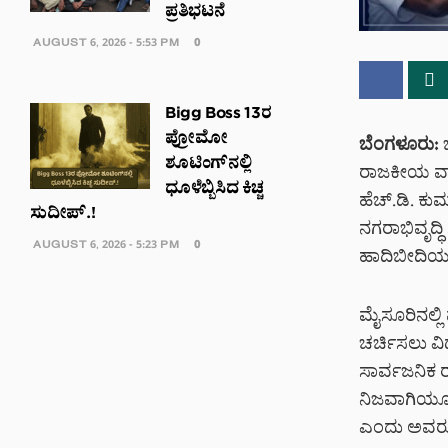
ಪ್ರತಿಭಟನೆ
AUGUST 6, 2026 - 5:53 PM
0
Bigg Boss 13ರ
ಪ್ರೋಮೋ
ಬೆಂಗಳೂರು:
ಬ
ಶೂಟಿಂಗ್‌ನಲ್ಲಿ
ರಾಜಕೀಯ ವಾಗ್
ಧೂಳೆಬ್ಬಿಸಿದ ಕಿಚ್ಚ
ಹೆಚ್‌.ಡಿ. ಕ
ಸುದೀಪ್.!
ನಗರಾಭಿವೃದ್ಧ
AUGUST 6, 2026 - 5:23 PM
0
ಹಾದಿಬೀದಿಯಲ್
ಮೈಸೂರಿನಲ್ಲಿ
ಚರ್ಚಿಸಲು ವಿ
ಸಾರ್ವಜನಿಕ ರ
ನಿಜವಾಗಿಯೂ ಚರ
ಎಂದು ಅವರು