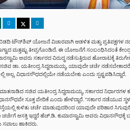
ಿಡದಿ ಟೌನ್‌ಶಿಪ್ ಯೋಜನೆ ವಿಚಾರವಾಗಿ ಆಡಳಿತ ಮತ್ತು ಪ್ರತಿಪಕ್ಷಗಳ ನ
ವಾದ ಮತ್ತಷ್ಟು ತೀವ್ರಗೊಂಡಿದೆ. ಈ ಯೋಜನೆಗೆ ಸಂಬಂಧಿಸಿದಂತೆ ಕೇಂದ್
ುಮಾರಸ್ವಾಮಿ ಅವರು ಸರ್ಕಾರದ ವಿರುದ್ಧ ನಡೆಸುತ್ತಿರುವ ಹೋರಾಟಕ್ಕೆ ತಿರು
ಿ ಸಚಿವ ಡಾ. ಯತೀಂದ್ರ ಸಿದ್ದರಾಮಯ್ಯ, ಯಾವುದೇ ಚರ್ಚೆ ನಡೆಸಬೇಕಾದರ
ಲಿ ಅಲ್ಲ, ವಿಧಾನಸೌಧದಲ್ಲಿಯೇ ನಡೆಯಬೇಕು ಎಂದು ಸ್ಪಷ್ಟಪಡಿಸಿದ್ದಾರೆ.
 ಮಾತನಾಡಿದ ಸಚಿವ ಯತೀಂದ್ರ ಸಿದ್ದರಾಮಯ್ಯ, ಸರ್ಕಾರದ ನಿರ್ಧಾರಗಳ ಕ
ಧಾನಸೌಧವೇ ಸೂಕ್ತ ವೇದಿಕೆ ಎಂದು ಹೇಳಿದ್ದಾರೆ. “ಸರ್ಕಾರ ನಡೆಯುವ ಸ್ಥ
ಸ್ತೆಯಲ್ಲಿ ಕುಳಿತು ಚರ್ಚೆ ಮಾಡುವುದರಿಂದ ಯಾವುದೇ ಪರಿಹಾರ ಸಿಗುವುದಿಲ
್ಚೆಗೆ ಆಸಕ್ತಿ ಇದ್ದರೆ ಹೆಚ್‌.ಡಿ. ಕುಮಾರಸ್ವಾಮಿ ಅವರು ವಿಧಾನಸೌಧಕ್ಕೆ 
 ಸವಾಲು ಹಾಕಿದರು.