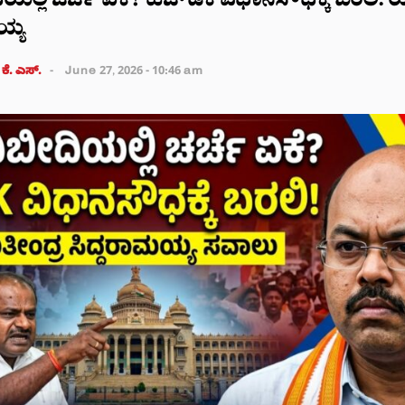
ಲ್ಲಿ ಚರ್ಚೆ ಏಕೆ? ಹೆಚ್‌ಡಿಕೆ ವಿಧಾನಸೌಧಕ್ಕೆ ಬರಲಿ: 
ಯ್ಯ
 ಕೆ. ಎಸ್.
June 27, 2026 - 10:46 am