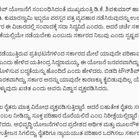
ಶಿಪ್ ಯೋಜನೆಗೆ ಸಂಬಂಧಿಸಿದಂತೆ ಮುಖ್ಯಮಂತ್ರಿ ಡಿ.ಕೆ. ಶಿವಕುಮಾರ್ ಹಾ
ಿ. ಕುಮಾರಸ್ವಾಮಿ ಇಬ್ಬರೂ ಪರಸ್ಪರ ಪತ್ರ ವ್ಯವಹಾರ ನಡೆಸಿರುವುದನ್ನು ಉಲ್
ರ ಈ ವಿಚಾರದಲ್ಲಿ ಸಂವಾದಕ್ಕೆ ಸದಾ ಸಿದ್ಧವಿದೆ ಎಂದರು. ಆದರೆ ಚರ್ಚೆ ಸರ
ಿಕೆಯಲ್ಲಿಯೇ ನಡೆಯಬೇಕು ಎಂಬುದು ಸರ್ಕಾರದ ನಿಲುವು ಎಂದು ಸ್ಪಷ್ಟಪಡ
 ನಡೆಯುತ್ತಿರುವ ಪ್ರತಿಭಟನೆಗಳಿಂದ ಸರ್ಕಾರದ ಮೇಲೆ ಯಾವುದೇ ಪರಿಣ
ಲ ಎಂದು ಹೇಳಿದ ಯತೀಂದ್ರ ಸಿದ್ದರಾಮಯ್ಯ, ಈ ಯೋಜನೆ ಜನಪರವಾಗಿದ್ದು
ಿಗೊಳಿಸುವ ಬದ್ಧತೆಯನ್ನು ಹೊಂದಿದೆ ಎಂದು ಹೇಳಿದರು. ಬಿಡದಿ ಟೌನ್‌ಶ
 ಪೂರಕವಾಗಿದ್ದು, ಸರ್ಕಾರ ಅದನ್ನು ಯಾವುದೇ ಕಾರಣಕ್ಕೂ ಕೈಬಿಡುವುದಿಲ್ಲ.
್ಳುವುದು ಖಚಿತ ಎಂದು ಅವರು ವಿಶ್ವಾಸ ವ್ಯಕ್ತಪಡಿಸಿದರು.
 ರೈತರು ಮಾತ್ರ ವಿರೋಧ ವ್ಯಕ್ತಪಡಿಸುತ್ತಿದ್ದಾರೆ. ಆದರೆ ಬಹುತೇಕ ರೈತರು 
ಬಲ ನೀಡಿದ್ದು, ಸೂಕ್ತ ಪರಿಹಾರ ದೊರೆಯಲಿದೆ ಎಂಬ ನಿರೀಕ್ಷೆಯಲ್ಲಿದ್ದಾರ
ಿದರು. ಅಭಿವೃದ್ಧಿ ಯೋಜನೆಗಳಿಂದ ಪ್ರದೇಶದ ಆರ್ಥಿಕ ಮತ್ತು ಮೂಲಸೌ
ಉತ್ತೇಜನ ಸಿಗಲಿದ್ದು, ರೈತರಿಗೂ ನ್ಯಾಯಯುತ ಪರಿಹಾರ ಒದಗಿಸಲು ಸರ್ಕಾರ