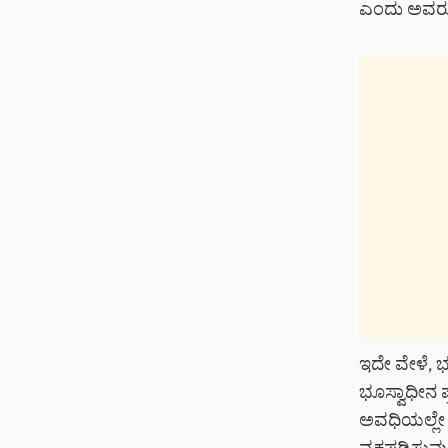
ಎಂದು ಅವರು 
ಇದೇ ವೇಳೆ, ಭೂ
ಭೂಸ್ವಾಧೀನ ಪ್
ಅವಧಿಯಲ್ಲೇ 