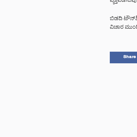
ವ್ಯಕ್ತಪಡಿಸು
ಬಿಡದಿ ಟೌನ್‌ಶ
ವಿಚಾರ ಮುಂದಿನ
Share