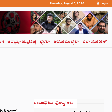
Thursday, August 6, 2026
Login
ಞಾನ
ಆಧ್ಯಾತ್ಮ- ಜ್ಯೋತಿಷ್ಯ
ವೈರಲ್
ಆಟೋಮೊಬೈಲ್
ವೆಬ್ ಸ್ಟೋರೀಸ್
ಸಂಬಂಧಿಸಿದ ಪೋಸ್ಟ್‌ಗಳು