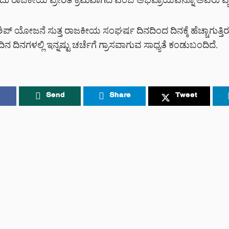
ವುದು ರಾಜಕೀಯ ಪ್ರೇರಿತ ಕ್ರಮವಾಗಿದೆ ಎಂಬ ಅಭಿಪ್ರಾಯವನ್ನೂ ಅವರು ವ್ಯಕ
ಿಪ್ ಯೋಜನೆ ಸುತ್ತ ರಾಜಕೀಯ ಸಂಘರ್ಷ ದಿನದಿಂದ ದಿನಕ್ಕೆ ಹೆಚ್ಚಾಗುತ್ತಿರು
 ದಿನಗಳಲ್ಲಿ ಇನ್ನಷ್ಟು ಚರ್ಚೆಗೆ ಗ್ರಾಸವಾಗುವ ಸಾಧ್ಯತೆ ಕಂಡುಬಂದಿದೆ.
Send
Share
Tweet