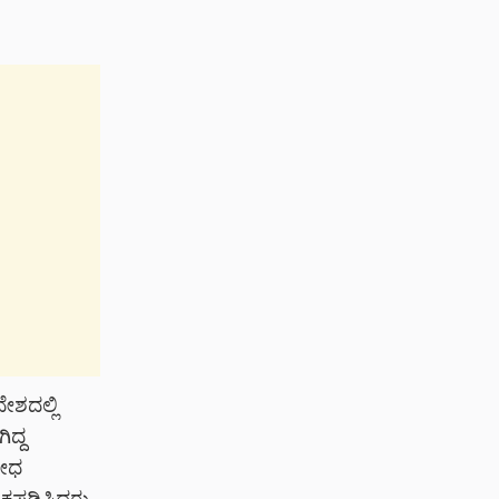
ೇಶದಲ್ಲಿ
ಿದ್ದ
ರೋಧ