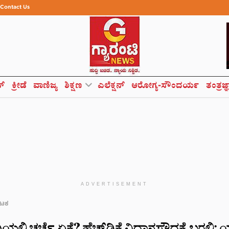
Contact Us
ಸ್
ಕ್ರೀಡೆ
ವಾಣಿಜ್ಯ
ಶಿಕ್ಷಣ
ಎಲೆಕ್ಷನ್
ಆರೋಗ್ಯ-ಸೌಂದರ್ಯ
ತಂತ್ರಜ್
ADVERTISEMENT
ಾಟಕ