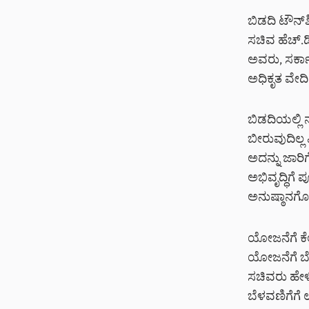
ಬಿಡದಿ ಟೌನ್‌
ಸಚಿವ ಹೆಚ್‌.ಡ
ಅವರು, ಸರ್ಕಾ
ಅಧಿಕೃತ ವೇದ
ಬಿಡದಿಯಲ್ಲಿ
ಬೀರುವುದಿಲ್
ಅದನ್ನು ಜಾರ
ಅಭಿವೃದ್ಧಿಗೆ
ಅನುಷ್ಠಾನಗೊಳ
ಯೋಜನೆಗೆ ಕೆಲ
ಯೋಜನೆಗೆ ಬೆಂ
ಸಚಿವರು ಹೇಳ
ಬೆಳವಣಿಗೆಗೆ 