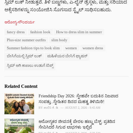
ಸ್ಲಿಮ್ ಲುಕ್ ನೀಡುತ್ತವೆ. ತಿಳಿ ಬಣ್ಣಗಳು, ಎ-ಲೈನ್ ಡ್ರೆಸ್ಗಳು, ಮತ್ತು ಸರಿಯಾದ
ಅಕ್ಸೆಸರಿಗಳನ್ನು ಸಂಯೋಜಿಸಿ ಸೊಗಸಾದ ಸ್ಟೈಲ್ ಸಾಧಿಸಬಹುದು.
C
ಆರೋಗ್ಯ-ಸೌಂದರ್ಯ
a
T
fancy dress
fashion look
How to dress slim in summer
t
a
e
Plus-size summer outfits
slim body
g
g
s
Summer fashion tips to look slim
women
women dress
o
:
r
ಬೇಸಿಗೆಯಲ್ಲಿ ಸ್ಲಿಮ್ ಲುಕ್
ಮಹಿಳೆಯರ ಬೇಸಿಗೆ ಫ್ಯಾಷನ್
i
e
ಸ್ಲಿಮ್ ಆಗಿ ಕಾಣಲು ಉಡುಗೆ ಟಿಪ್ಸ್
s
:
Related Content
Friendship Day 2026: ಸ್ನೇಹವೇ ಬದುಕಿನ ನಿಜವಾದ
ಸಂಪತ್ತು..ಸ್ನೇಹಿತರ ದಿನದ ಮಹತ್ವ ತಿಳಿಯಿರಿ!
BY
ಶಾಲಿನಿ ಕೆ. ಡಿ
AUGUST 2, 2026 - 9:42 AM
ಆರೋಗ್ಯಕರ ಜೀವನಕ್ಕೆ ಪೇರಲ ಹಣ್ಣು ಬೆಸ್ಟ್; ಪ್ರತಿದಿನ
ಸೇವಿಸಿದರೆ ಸಿಗುವ ಲಾಭಗಳು ಇಲ್ಲಿವೆ