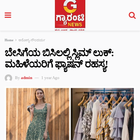
Home
ಆರೋಗ್ಯ-ಸೌಂದರ್ಯ
ಬೇಸಿಗೆಯ ಬಿಸಿಲಲ್ಲಿ ಸ್ಲಿಮ್ ಲುಕ್:
ಮಹಿಳೆಯರಿಗೆ ಫ್ಯಾಷನ್ ರಹಸ್ಯ!
By
admin
1 year Ago