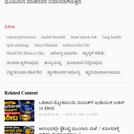
ಧೂಮಪಾನ ಮಾಡದವರ ಸಮಾನವಾಗಿರುತ್ತದೆ.
C
ವಿಶೇಷ
a
T
cancer prevention
health benefits
heart attack risk
lung health
t
a
e
quit smoking
Tanya Khanna
tobacco-free life
g
g
s
World No Tobacco Day
ಆರೋಗ್ಯ ಲಾಭಗಳು
ಕ್ಯಾನ್ಸರ್ ಕಡಿಮೆ
o
:
r
ತಂಬಾಕು ತ್ಯಜಿಸುವುದು
ತಾನ್ಯಾ ಖನ್ನಾ
ಧೂಮಪಾನ ನಿಲ್ಲಿಸುವುದು
i
e
ವಿಶ್ವ ತಂಬಾಕು ರಹಿತ ದಿನ
ಶ್ವಾಸಕೋಶದ ಆರೋಗ್ಯ
ಹೃದಯಾಘಾತ ಅಪಾಯ
s
:
Related Content
ಒಡಿಶಾದ ಜ್ಯೋತಿರ್ಮಯಿ ನಾಯಕ್‌ಗೆ ಇಂಡಿಯನ್ ಐಡಲ್
16 ಕಿರೀಟ
BY
ಶಾಲಿನಿ ಕೆ. ಡಿ
JULY 27, 2026 - 5:13 PM
ಆರಂಭದಲ್ಲೇ ಕೈಕೊಟ್ಟ ಮುಂಗಾರು ಮಳೆ..! ಕರ್ನಾಟಕಕ್ಕೆ