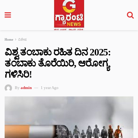
Home
ವಿಶೇಷ
ವಿಶ್ವ ತಂಬಾಕು ರಹಿತ ದಿನ 2025:
ತಂಬಾಕು ತೊರೆಯಿರಿ, ಆರೋಗ್ಯ
ಗಳಿಸಿರಿ!
By
admin
1 year Ago