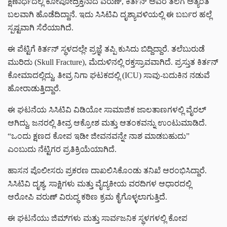
ಕ್ಷಣಾರ್ಧದಲ್ಲಿ ಕೋಪೋದ್ರಿಕ್ತನಾದ ವರುಣ್, ಕಿರ್ತನ್ ಅವರ ತಲೆಗೆ ಅತ್ಯಂತ
ಬಲವಾಗಿ ಹೊಡೆದಿದ್ದಾನೆ. ಇದು ಸಿಸಿಟಿವಿ ದೃಶ್ಯಾವಳಿಯಲ್ಲಿ ಈ ಬರ್ಬರ ಹಲ್ಲೆ
ಸ್ಪಷ್ಟವಾಗಿ ಸೆರೆಯಾಗಿದೆ.
ಈ ಪೆಟ್ಟಿಗೆ ಕಿರ್ತನ್ ಸ್ಥಳದಲ್ಲೇ ಪ್ರಜ್ಞೆ ತಪ್ಪಿ ಕುಸಿದು ಬಿದ್ದಿದ್ದಾರೆ. ತಲೆಬುರುಡೆ
ಮುರಿದು (Skull Fracture), ಮೆದುಳಿನಲ್ಲಿ ರಕ್ತಸ್ರಾವವಾಗಿದೆ. ಪ್ರಸ್ತುತ ಕಿರ್ತನ್
ಕೋಮಾದಲ್ಲಿದ್ದು, ತೀವ್ರ ನಿಗಾ ಘಟಕದಲ್ಲಿ (ICU) ಸಾವು-ಬದುಕಿನ ನಡುವೆ
ಹೋರಾಡುತ್ತಿದ್ದಾರೆ.
ಈ ಘಟನೆಯ ಸಿಸಿಟಿವಿ ವಿಡಿಯೋ ಸಾಮಾಜಿಕ ಜಾಲತಾಣಗಳಲ್ಲಿ ವೈರಲ್
ಆಗಿದ್ದು, ಜನರಲ್ಲಿ ತೀವ್ರ ಆಕ್ರೋಶ ಮತ್ತು ಆತಂಕವನ್ನು ಉಂಟುಮಾಡಿದೆ.
“ಒಂದು ಕ್ಷಣದ ಕೋಪ ಇಡೀ ಜೀವನವನ್ನೇ ನಾಶ ಮಾಡಬಹುದು”
ಎಂಬುದು ನೆಟ್ಟಿಗರ ಪ್ರತಿಕ್ರಿಯೆಯಾಗಿದೆ.
ಹಾಸನ ಪೊಲೀಸರು ಪ್ರಕರಣ ದಾಖಲಿಸಿಕೊಂಡು ತನಿಖೆ ಆರಂಭಿಸಿದ್ದಾರೆ.
ಸಿಸಿಟಿವಿ ದೃಶ್ಯ, ಸಾಕ್ಷಿಗಳು ಮತ್ತು ವೈದ್ಯಕೀಯ ವರದಿಗಳ ಆಧಾರದಲ್ಲಿ
ಆರೋಪಿ ವರುಣ್ ವಿರುದ್ಧ ಕಠಿಣ ಕ್ರಮ ಕೈಗೊಳ್ಳಲಾಗುತ್ತಿದೆ.
ಈ ಘಟನೆಯು ಜಿಮ್‌ಗಳು ಮತ್ತು ಸಾರ್ವಜನಿಕ ಸ್ಥಳಗಳಲ್ಲಿ ಕೋಪ