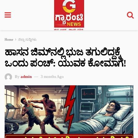
Home
ಜಿಲ್ಲಾ ಸುದ್ದಿಗಳು
ಹಾಸನ ಜಿಮ್‌ನಲ್ಲಿ ಭುಜ ತಗುಲಿದ್ದಕ್ಕೆ
ಒಂದು ಪಂಚ್‌: ಯುವಕ ಕೋಮಾಗೆ!
By
admin
3 months Ago