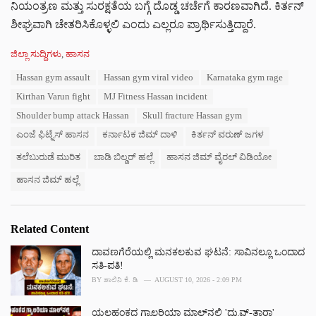
ನಿಯಂತ್ರಣ ಮತ್ತು ಸುರಕ್ಷತೆಯ ಬಗ್ಗೆ ದೊಡ್ಡ ಚರ್ಚೆಗೆ ಕಾರಣವಾಗಿದೆ. ಕಿರ್ತನ್
ಶೀಘ್ರವಾಗಿ ಚೇತರಿಸಿಕೊಳ್ಳಲಿ ಎಂದು ಎಲ್ಲರೂ ಪ್ರಾರ್ಥಿಸುತ್ತಿದ್ದಾರೆ.
C
ಜಿಲ್ಲಾ ಸುದ್ದಿಗಳು
,
ಹಾಸನ
a
T
Hassan gym assault
Hassan gym viral video
Karnataka gym rage
t
a
e
Kirthan Varun fight
MJ Fitness Hassan incident
g
g
s
Shoulder bump attack Hassan
Skull fracture Hassan gym
o
:
r
ಎಂಜೆ ಫಿಟ್ನೆಸ್ ಹಾಸನ
ಕರ್ನಾಟಕ ಜಿಮ್ ದಾಳಿ
ಕಿರ್ತನ್ ವರುಣ್ ಜಗಳ
i
e
ತಲೆಬುರುಡೆ ಮುರಿತ
ಬಾಡಿ ಬಿಲ್ಡರ್ ಹಲ್ಲೆ
ಹಾಸನ ಜಿಮ್ ವೈರಲ್ ವಿಡಿಯೋ
s
ಹಾಸನ ಜಿಮ್ ಹಲ್ಲೆ
:
Related Content
ದಾವಣಗೆರೆಯಲ್ಲಿ ಮನಕಲಕುವ ಘಟನೆ: ಸಾವಿನಲ್ಲೂ ಒಂದಾದ
ಸತಿ-ಪತಿ!
BY
ಶಾಲಿನಿ ಕೆ. ಡಿ
AUGUST 10, 2026 - 2:09 PM
ಯಲಹಂಕದ ಗ್ಯಾಲರಿಯಾ ಮಾಲ್‌ನಲ್ಲಿ 'ಧ್ರುವ್-ತಾರಾ'