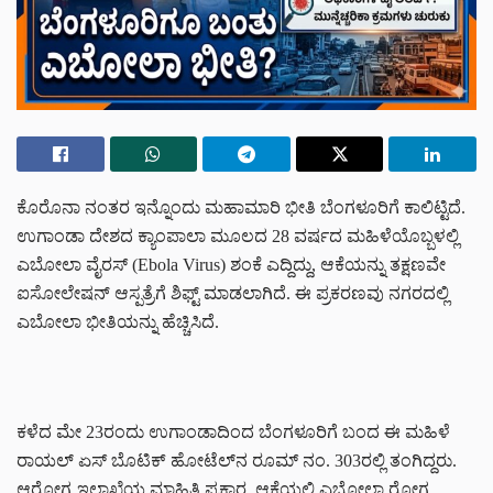
ಕೊರೊನಾ ನಂತರ ಇನ್ನೊಂದು ಮಹಾಮಾರಿ ಭೀತಿ ಬೆಂಗಳೂರಿಗೆ ಕಾಲಿಟ್ಟಿದೆ.
ಉಗಾಂಡಾ ದೇಶದ ಕ್ಯಾಂಪಾಲಾ ಮೂಲದ 28 ವರ್ಷದ ಮಹಿಳೆಯೊಬ್ಬಳಲ್ಲಿ
ಎಬೋಲಾ ವೈರಸ್ (Ebola Virus) ಶಂಕೆ ಎದ್ದಿದ್ದು, ಆಕೆಯನ್ನು ತಕ್ಷಣವೇ
ಐಸೋಲೇಷನ್ ಆಸ್ಪತ್ರೆಗೆ ಶಿಫ್ಟ್ ಮಾಡಲಾಗಿದೆ. ಈ ಪ್ರಕರಣವು ನಗರದಲ್ಲಿ
ಎಬೋಲಾ ಭೀತಿಯನ್ನು ಹೆಚ್ಚಿಸಿದೆ.
ಕಳೆದ ಮೇ 23ರಂದು ಉಗಾಂಡಾದಿಂದ ಬೆಂಗಳೂರಿಗೆ ಬಂದ ಈ ಮಹಿಳೆ
ರಾಯಲ್ ಏಸ್ ಬೊಟಿಕ್ ಹೋಟೆಲ್‌ನ ರೂಮ್ ನಂ. 303ರಲ್ಲಿ ತಂಗಿದ್ದರು.
ಆರೋಗ್ಯ ಇಲಾಖೆಯ ಮಾಹಿತಿ ಪ್ರಕಾರ, ಆಕೆಯಲ್ಲಿ ಎಬೋಲಾ ರೋಗ