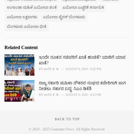
s
ಉಗಾಂಡಾ ಮಹಿಳೆ ಎಬೋಲಾ ಶಂಕೆ
ಎಬೋಲಾ ಎಚ್ಚರಿಕೆ ಕರ್ನಾಟಕ
:
ಎಬೋಲಾ ಲಕ್ಷಣಗಳು
ಎಬೋಲಾ ವೈರಸ್ ಬೆಂಗಳೂರು
ಬೆಂಗಳೂರು ಎಬೋಲಾ ಭೀತಿ
Related Content
ಇಂದೇ ನೂತನ ಸಚಿವರಿಗೆ ಖಾತೆ ಹಂಚಿಕೆ? ಯಾರಿಗೆ ಯಾವ
ಖಾತೆ?
BY
ಶಾಲಿನಿ ಕೆ. ಡಿ
AUGUST 6, 2026 - 6:42 PM
ರಾಜ್ಯ ಸರ್ಕಾರಿ ಮಹಿಳಾ ನೌಕರರ ಸಂಘದ ಕಚೇರಿಗಾಗಿ ಜಾಗ
ನೀಡಲು ಸರ್ಕಾರ ಬದ್ಧ: ಸಿಎಂ ಡಿಕೆಶಿ
BY
ಶಾಲಿನಿ ಕೆ. ಡಿ
AUGUST 6, 2026 - 6:25 PM
BACK TO TOP
© 2024 - 2025 Guarantee News. All Rights Reserved.