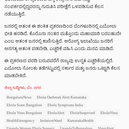
ಸಂಪರ್ಕದಲ್ಲಿದ್ದವರನ್ನು ಗುರುತಿಸಿ ಪರೀಕ್ಷೆಗೆ ಒಳಪಡಿಸುವ ಕೆಲಸ
ನಡೆಯುತ್ತಿದೆ.
ಜನರಲ್ಲಿ ಆತಂಕ ಈ ಶಂಕಿತ ಪ್ರಕರಣದಿಂದ ಬೆಂಗಳೂರಿನಲ್ಲಿ ಎಬೋಲಾ
ಭೀತಿ ಹರಡಿದೆ. ಕೊರೊನಾ ನಂತರ ಮತ್ತೊಂದು ಮಹಾಮಾರಿ ಬರಬಹುದೇ
ಎಂಬ ಆತಂಕ ಜನರಲ್ಲಿ ಕಾಣಿಸುತ್ತಿದೆ. ಆರೋಗ್ಯ ಇಲಾಖೆಯು ಜನರಿಗೆ
ಅನಗತ್ಯ ಆತಂಕ ಪಡಬೇಡಿ, ಎಚ್ಚರಿಕೆ ವಹಿಸಿ ಎಂದು ಮನವಿ ಮಾಡಿದೆ.
ಈ ಪ್ರಕರಣದ ವರದಿ ಬರುವವರೆಗೆ ರಾಜ್ಯವು ಉನ್ನತ ಎಚ್ಚರಿಕೆಯಲ್ಲಿದೆ.
ಎಬೋಲಾ ಸೋಂಕು ತಡೆಗಟ್ಟುವಲ್ಲಿ ಸರ್ಕಾರ ಮತ್ತು ಜನರು ಒಟ್ಟಾಗಿ ಕೆಲಸ
ಮಾಡಬೇಕಿದೆ.
C
ಜಿಲ್ಲಾ ಸುದ್ದಿಗಳು
,
ಬೆಂ. ನಗರ
a
T
BengaluruNews
Ebola Outbreak Alert Karnataka
t
a
e
Ebola Scare Bangalore
Ebola Symptoms India
g
g
s
Ebola Virus Bengaluru
EbolaAlert
EbolaSuspected
EbolaVirus
o
:
r
HealthEmergency
IsolationWard
KarnatakaHealth
i
Uganda Woman Ebola Suspect
UgandaToBengaluru
VirusAlert
e