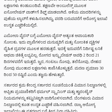
ಲಕ್ಷಣಗಳು ಕಂಡುಬಂದಿವೆ. ತಕ್ಷಣವೇ ಆಂಬುಲೆನ್ಸ್ ಮೂಲಕ
ಐಸೋಲೇಷನ್ ವಾರ್ಡ್‌ಗೆ ಶಿಫ್ಟ್ ಮಾಡಲಾಗಿದೆ. ಆಕೆಯ ಮಾದರಿಗಳನ್ನು
ಪುಣೆಯ ಲ್ಯಾಬ್‌ಗೆ ಕಳುಹಿಸಲಾಗಿದ್ದು, ವರದಿ ಬರುವವರೆಗೆ ಆರೋಗ್ಯ ಇಲಾಖೆ
ಉನ್ನತ ಎಚ್ಚರಿಕೆಯಲ್ಲಿದೆ.
ಎಬೋಲಾ ವೈರಸ್ ಬಗ್ಗೆ ಎಬೋಲಾ ವೈರಸ್ ಅತ್ಯಂತ ಅಪಾಯಕಾರಿ
ಸೋಂಕು. ಇದು ಪ್ರಾಣಿಗಳಿಂದ ಮನುಷ್ಯರಿಗೆ ಮತ್ತು ಸೋಂಕಿತ ವ್ಯಕ್ತಿಗಳ
ದೈಹಿಕ ದ್ರವಗಳ ಮೂಲಕ ಹರಡುತ್ತದೆ. ಇದಕ್ಕೆ ಇದುವರೆಗೆ ನಿರ್ದಿಷ್ಟ ಲಸಿಕೆ
ಅಥವಾ ಚಿಕಿತ್ಸೆ ಲಭ್ಯವಿಲ್ಲ. ರೋಗದ ಇನ್ಕ್ಯುಬೇಷನ್ ಅವಧಿ 2 ರಿಂದ 21
ದಿನಗಳವರೆಗೆ ಇರುತ್ತದೆ. ಜ್ವರ, ಗಂಟಲು ನೋವು, ತಲೆನೋವು, ದೇಹದ
ನೋವು ಮುಂತಾದ ಲಕ್ಷಣಗಳು ಕಾಣಿಸಿಕೊಳ್ಳುತ್ತವೆ. ಮರಣ ಪ್ರಮಾಣ 30
ರಿಂದ 50 ರಷ್ಟಿದೆ ಎಂದು ತಜ್ಞರು ಹೇಳುತ್ತಾರೆ.
ಸರ್ಕಾರದ ಕ್ರಮ ಕೇಂದ್ರ ಸರ್ಕಾರದ ಸೂಚನೆಯಂತೆ ವಿಮಾನ ನಿಲ್ದಾಣಗಳಲ್ಲಿ
ಆಫ್ರಿಕಾ ಪ್ರಯಾಣಿಕರಿಗೆ ಥರ್ಮಲ್ ಸ್ಕ್ಯಾನಿಂಗ್ ಮತ್ತು ಕ್ವಾರಂಟೈನ್
ನಿಯಮಗಳನ್ನು ಕಟ್ಟುನಿಟ್ಟಾಗಿ ಜಾರಿಗೊಳಿಸಲಾಗಿದೆ. ಬೆಂಗಳೂರು ವಿಮಾನ
ನಿಲ್ದಾಣದಲ್ಲಿ ಕೂಡ ಉನ್ನತ ಎಚ್ಚರಿಕೆ ವಹಿಸಲಾಗಿದೆ. ರಾಜ್ಯ ಆರೋಗ್ಯ
ಇಲಾಖೆಯು ಈ ಪ್ರಕರಣದ ಬಗ್ಗೆ ತೀವ್ರ ನಿಗಾ ವಹಿಸಿದ್ದು,