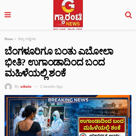
Home
ಜಿಲ್ಲಾ ಸುದ್ದಿಗಳು
ಬೆಂಗಳೂರಿಗೂ ಬಂತು ಎಬೋಲಾ
ಭೀತಿ? ಉಗಾಂಡಾದಿಂದ ಬಂದ
ಮಹಿಳೆಯಲ್ಲಿ ಶಂಕೆ
By
admin
2 months Ago