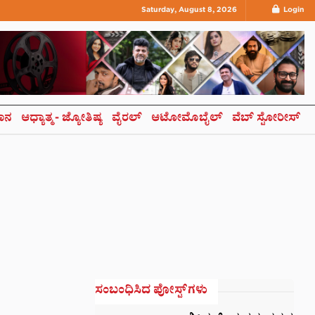
Saturday, August 8, 2026
Login
ಞಾನ
ಆಧ್ಯಾತ್ಮ- ಜ್ಯೋತಿಷ್ಯ
ವೈರಲ್
ಆಟೋಮೊಬೈಲ್
ವೆಬ್ ಸ್ಟೋರೀಸ್
ಸಂಬಂಧಿಸಿದ ಪೋಸ್ಟ್‌ಗಳು