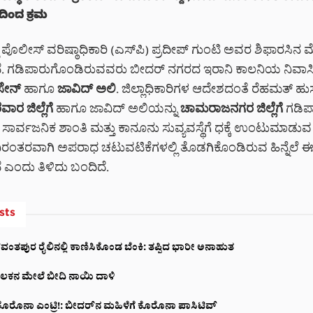
ದಿಂದ ಕ್ರಮ
ಾ ಪೊಲೀಸ್ ವರಿಷ್ಠಾಧಿಕಾರಿ (ಎಸ್‌ಪಿ) ಪ್ರದೀಪ್ ಗುಂಟಿ ಅವರ ಶಿಫಾರಸಿನ ಮ
ಿದೆ. ಗಡಿಪಾರುಗೊಂಡಿರುವವರು ಬೀದರ್ ನಗರದ ಇರಾನಿ ಕಾಲನಿಯ ನಿವಾ
ಸೇನ್
ಹಾಗೂ
ಜಾವಿದ್ ಅಲಿ
. ಜಿಲ್ಲಾಧಿಕಾರಿಗಳ ಆದೇಶದಂತೆ ರೆಹಮತ್ ಹು
ವಾರ ಜಿಲ್ಲೆಗೆ
ಹಾಗೂ ಜಾವಿದ್ ಅಲಿಯನ್ನು
ಚಾಮರಾಜನಗರ ಜಿಲ್ಲೆಗೆ
ಗಡಿಪ
ಸಾರ್ವಜನಿಕ ಶಾಂತಿ ಮತ್ತು ಕಾನೂನು ಸುವ್ಯವಸ್ಥೆಗೆ ಧಕ್ಕೆ ಉಂಟುಮಾಡುವ 
ಿರಂತರವಾಗಿ ಅಪರಾಧ ಚಟುವಟಿಕೆಗಳಲ್ಲಿ ತೊಡಗಿಕೊಂಡಿರುವ ಹಿನ್ನೆಲೆ ಈ
ೆ ಎಂದು ತಿಳಿದು ಬಂದಿದೆ.
sts
ಪುರ ರೈಲಿನಲ್ಲಿ ಕಾಣಿಸಿಕೊಂಡ ಬೆಂಕಿ: ತಪ್ಪಿದ ಭಾರೀ ಅನಾಹುತ
ಲಕನ ಮೇಲೆ ಬೀದಿ ನಾಯಿ ದಾಳಿ
್ತೆ ಕೊರೊನಾ ಎಂಟ್ರಿ!: ಬೀದರ್‌ನ ಮಹಿಳೆಗೆ ಕೊರೊನಾ ಪಾಸಿಟಿವ್