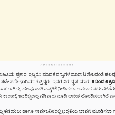
ADVERTISEMENT
ಿತಿಯ ಪ್ರಕಾರ, ಇಬ್ಬರೂ ಮಾದಕ ವಸ್ತುಗಳ ಮಾರಾಟ ಸೇರಿದಂತೆ ಹಲ
ಿ ಪದೇ ಪದೇ ಭಾಗಿಯಾಗುತ್ತಿದ್ದರು. ಇವರ ವಿರುದ್ಧ ಸುಮಾರು
5 ರಿಂದ 6 ಕ್ರ
ಾಖಲಾಗಿದ್ದು, ಹಲವು ಬಾರಿ ಎಚ್ಚರಿಕೆ ನೀಡಿದರೂ ಅಪರಾಧ ಚಟುವಟಿಕೆಗಳ
್ಲ ಈ ಕಾರಣಕ್ಕೆ ಇವರಿಬ್ಬರನ್ನು ಗಡಿಪಾರು ಮಾಡಿ ಆದೇಶ ಹೊರಡಿಸಲಾಗಿದೆ ಎನ್
ು ತಡೆಯಲು ಹಾಗೂ ಸಾರ್ವಜನಿಕರಲ್ಲಿ ಭದ್ರತೆಯ ಭಾವನೆ ಮೂಡಿಸಲು ಗ