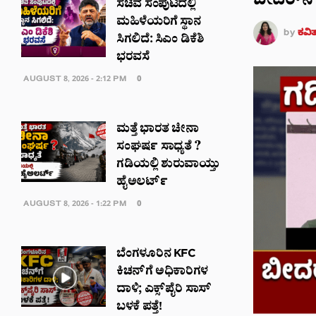
ಬೀದರ್‌ನ ಇ
ಸಚಿವ ಸಂಪುಟದಲ್ಲಿ
ಮಹಿಳೆಯರಿಗೆ ಸ್ಥಾನ
by
ಕವಿ
ಸಿಗಲಿದೆ: ಸಿಎಂ ಡಿಕೆಶಿ
ಭರವಸೆ
AUGUST 8, 2026 - 2:12 PM
0
ಮತ್ತೆ ಭಾರತ ಚೀನಾ
ಸಂಘರ್ಷ ಸಾಧ್ಯತೆ ?
ಗಡಿಯಲ್ಲಿ ಶುರುವಾಯ್ತು
ಹೈಅಲರ್ಟ್
AUGUST 8, 2026 - 1:22 PM
0
ಬೆಂಗಳೂರಿನ KFC
ಕಿಚನ್‌ಗೆ ಅಧಿಕಾರಿಗಳ
ದಾಳಿ; ಎಕ್ಸ್‌ಪೈರಿ ಸಾಸ್
ಬಳಕೆ ಪತ್ತೆ!