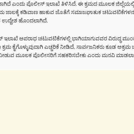
ಗಿದೆ ಎಂದು ಪೊಲೀಸ್ ಇಲಾಖೆ ತಿಳಿಸಿದೆ. ಈ ಕ್ರಮದ ಮೂಲಕ ಜಿಲ್ಲೆಯಲ್
್ರಮ ಜಾಲಕ್ಕೆ ಕಡಿವಾಣ ಹಾಕುವ ಜೊತೆಗೆ ಸಮಾಜಘಾತುಕ ಚಟುವಟಿಕೆಗಳನ್ನ
ವ ಉದ್ದೇಶ ಹೊಂದಲಾಗಿದೆ.
ೀಸ್ ಇಲಾಖೆ ಅಪರಾಧ ಚಟುವಟಿಕೆಗಳಲ್ಲಿ ಭಾಗಿಯಾಗುವವರ ವಿರುದ್ಧ ಮ
ಕ್ರಮ ಕೈಗೊಳ್ಳುವುದಾಗಿ ಎಚ್ಚರಿಕೆ ನೀಡಿದೆ. ಸಾರ್ವಜನಿಕರು ಕೂಡ ಅಕ್ರ
ತಿ ನೀಡುವ ಮೂಲಕ ಪೊಲೀಸರಿಗೆ ಸಹಕರಿಸಬೇಕು ಎಂದು ಮನವಿ ಮಾಡಲಾಗ