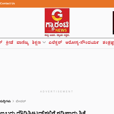
Contact Us
ಸ್
ಕ್ರೀಡೆ
ವಾಣಿಜ್ಯ
ಶಿಕ್ಷಣ
ಎಲೆಕ್ಷನ್
ಆರೋಗ್ಯ-ಸೌಂದರ್ಯ
ತಂತ್ರಜ್
ADVERTISEMENT
 ಸುದ್ದಿಗಳು
ಬೀದರ್