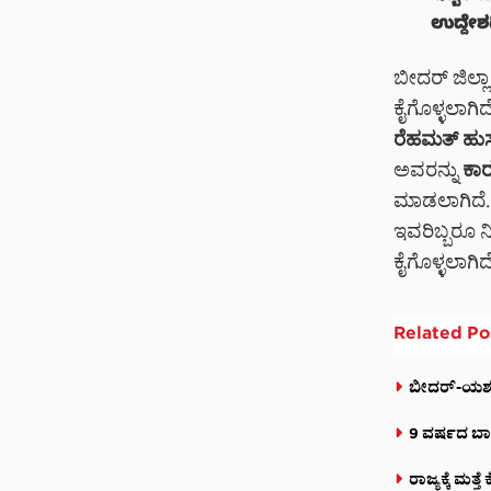
ಉದ್ದೇಶ
ಬೀದರ್ ಜಿಲ್ಲ
ಕೈಗೊಳ್ಳಲಾಗ
ರೆಹಮತ್ ಹು
ಅವರನ್ನು
ಕಾರ
ಮಾಡಲಾಗಿದೆ. 
ಇವರಿಬ್ಬರೂ ನ
ಕೈಗೊಳ್ಳಲಾಗಿದ
Related
Po
ಬೀದರ್-ಯಶವಂತ
9 ವರ್ಷದ ಬಾ
ರಾಜ್ಯಕ್ಕೆ ಮತ