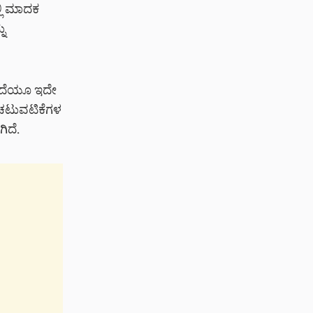
ಲಿ ಮಾದಕ
ು
ುಂದೆಯೂ ಇದೇ
ಮ ಚಟುವಟಿಕೆಗಳ
ಿದೆ.