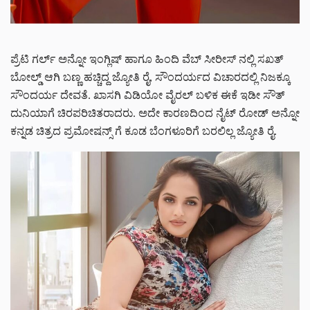
ಪ್ರೆಟಿ ಗರ್ಲ್ ಅನ್ನೋ ಇಂಗ್ಲಿಷ್ ಹಾಗೂ ಹಿಂದಿ ವೆಬ್ ಸೀರೀಸ್ ನಲ್ಲಿ ಸಖತ್
ಬೋಲ್ಡ್ ಆಗಿ ಬಣ್ಣ ಹಚ್ಚಿದ್ದ ಜ್ಯೋತಿ ರೈ, ಸೌಂದರ್ಯದ ವಿಚಾರದಲ್ಲಿ ನಿಜಕ್ಕೂ
ಸೌಂದರ್ಯ ದೇವತೆ. ಖಾಸಗಿ ವಿಡಿಯೋ ವೈರಲ್ ಬಳಿಕ ಈಕೆ ಇಡೀ ಸೌತ್
ದುನಿಯಾಗೆ ಚಿರಪರಿಚಿತರಾದರು. ಅದೇ ಕಾರಣದಿಂದ ನೈಟ್ ರೋಡ್ ಅನ್ನೋ
ಕನ್ನಡ ಚಿತ್ರದ ಪ್ರಮೋಷನ್ಸ್ ಗೆ ಕೂಡ ಬೆಂಗಳೂರಿಗೆ ಬರಲಿಲ್ಲ ಜ್ಯೋತಿ ರೈ.