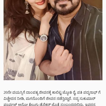
20ನೇ ವಯಸ್ಸಿಗೆ ದಾಂಪತ್ಯ ಜೀವನಕ್ಕೆ ಕಾಲಿಟ್ಟ ಜ್ಯೋತಿ ರೈ, ಪತಿ ಪದ್ಮನಾಭ್ ಗೆ
ವಿಚ್ಚೇದನ ನೀಡಿ, ಮಗನೊಂದಿಗೆ ಜೀವನ ನಡೆಸ್ತಿದ್ದಾರೆ. ಸದ್ಯ ಸುಕುಮಾರ್
ಪೂರ್ವಜ್ ಅನ್ನೋ ತೆಲುಗು ಡೈರೆಕ್ಟರ್ ಜೊತೆ ಸಂಬಂಧದಲ್ಲಿದ್ದು, ಇವರನ್ನ