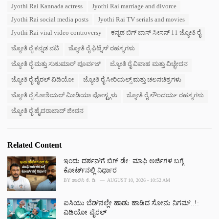
:
r
Jyothi Rai Kannada actress
Jyothi Rai marriage and divorce
i
Jyothi Rai social media posts
Jyothi Rai TV serials and movies
e
s
Jyothi Rai viral video controversy
ಕನ್ನಡ ಬಿಗ್ ಬಾಸ್ ಸೀಸನ್ 11 ಜ್ಯೋತಿ ರೈ
:
ಜ್ಯೋತಿ ರೈ ಕನ್ನಡ ನಟಿ
ಜ್ಯೋತಿ ರೈ ಫಿಟ್ನೆಸ್ ರಹಸ್ಯಗಳು
ಜ್ಯೋತಿ ರೈ ಮತ್ತು ಸುಕುಮಾರ್ ಪೂರ್ವಜ್
ಜ್ಯೋತಿ ರೈ ವಿವಾಹ ಮತ್ತು ವಿಚ್ಛೇದನ
ಜ್ಯೋತಿ ರೈ ವೈರಲ್ ವಿಡಿಯೋ
ಜ್ಯೋತಿ ರೈ ಸೀರಿಯಲ್ಸ್ ಮತ್ತು ಚಲನಚಿತ್ರಗಳು
ಜ್ಯೋತಿ ರೈ ಸೋಶಿಯಲ್ ಮೀಡಿಯಾ ಪೋಸ್ಟ್ಗಳು
ಜ್ಯೋತಿ ರೈ ಸೌಂದರ್ಯ ರಹಸ್ಯಗಳು
ಜ್ಯೋತಿ ರೈ ಹೈದರಾಬಾದ್ ಜೀವನ
Related Content
ಇಂದು ದರ್ಶನ್‌ಗೆ ಬಿಗ್ ಡೇ: ಮಾಫಿ ಅರ್ಜಿಗಳ ಬಗ್ಗೆ
ಕೋರ್ಟ್‌ನಲ್ಲಿ ನಿರ್ಧಾರ
BY
ಶಾಲಿನಿ ಕೆ. ಡಿ
AUGUST 10, 2026 - 10:52 AM
ಐಸಿಯು ಬೆಡ್‌ನಲ್ಲೇ ಹಾಡು ಹಾಡಿದ ಸೋನು ನಿಗಮ್..!:
ವಿಡಿಯೋ ವೈರಲ್