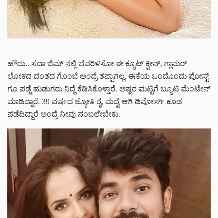
ಹೌದು.. ಸದಾ ಜಿಮ್ ನಲ್ಲಿ ಬೆವರಿಳಿಸೋ ಈ ಕ್ಯೂಟ್ ಕ್ವೀನ್, ಗ್ಲಾಮರ್
ಲೋಕದ ದಂತದ ಗೊಂಬೆ ಅಂದ್ರೆ ತಪ್ಪಾಗಲ್ಲ. ಈಕೆಯ ಒಂದೊಂದು ಪೋಸ್ಟ್
ಗೂ ಪಡ್ಡೆ ಹುಡುಗರು ನಿದ್ದೆ ಕೆಡಿಸಿಕೊಳ್ತಾರೆ. ಅಷ್ಟರ ಮಟ್ಟಿಗೆ ಬ್ಯೂಟಿ ಮೆಂಟೇನ್
ಮಾಡಿದ್ದಾರೆ. 39 ವರ್ಷದ ಜ್ಯೋತಿ ರೈ, ಮದ್ವೆ ಆಗಿ ಡಿವೋರ್ಸ್ ಕೂಡ
ಪಡೆದಿದ್ದಾರೆ ಅಂದ್ರೆ ನೀವು ನಂಬಲೇಬೇಕು.