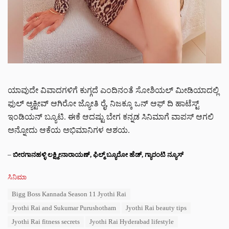
ಯಾವುದೇ ವಿವಾದಗಳಿಗೆ ಕುಗ್ಗದೆ ಎಂದಿನಂತೆ ಸೋಶಿಯಲ್ ಮೀಡಿಯಾದಲ್ಲಿ
ಫುಲ್ ಆ್ಯಕ್ಟೀವ್ ಆಗಿರೋ ಜ್ಯೋತಿ ರೈ, ನಿಜಕ್ಕೂ ಒನ್ ಆಫ್ ದಿ ಹಾಟೆಸ್ಟ್
ಇಂಡಿಯನ್ ಬ್ಯೂಟಿ. ಈಕೆ ಆದಷ್ಟು ಬೇಗ ಕನ್ನಡ ಸಿನಿಮಾಗೆ ವಾಪಸ್ ಆಗಲಿ
ಅನ್ನೋದು ಆಕೆಯ ಅಭಿಮಾನಿಗಳ ಆಶಯ.
–
ಬೀರಗಾನಹಳ್ಳಿ ಲಕ್ಷ್ಮೀನಾರಾಯಣ್, ಫಿಲ್ಮ್ ಬ್ಯೂರೋ ಹೆಡ್, ಗ್ಯಾರಂಟಿ ನ್ಯೂಸ್
C
ಸಿನಿಮಾ
a
T
Bigg Boss Kannada Season 11 Jyothi Rai
t
a
e
Jyothi Rai and Sukumar Purushotham
Jyothi Rai beauty tips
g
g
s
Jyothi Rai fitness secrets
Jyothi Rai Hyderabad lifestyle
o