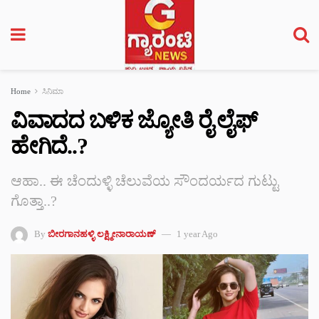
Home
ಸಿನಿಮಾ
ವಿವಾದದ ಬಳಿಕ ಜ್ಯೋತಿ ರೈ ಲೈಫ್
ಹೇಗಿದೆ..?
ಆಹಾ.. ಈ ಚೆಂದುಳ್ಳಿ ಚೆಲುವೆಯ ಸೌಂದರ್ಯದ ಗುಟ್ಟು
ಗೊತ್ತಾ..?
By
ಬೀರಗಾನಹಳ್ಳಿ ಲಕ್ಷ್ಮೀನಾರಾಯಣ್
1 year Ago