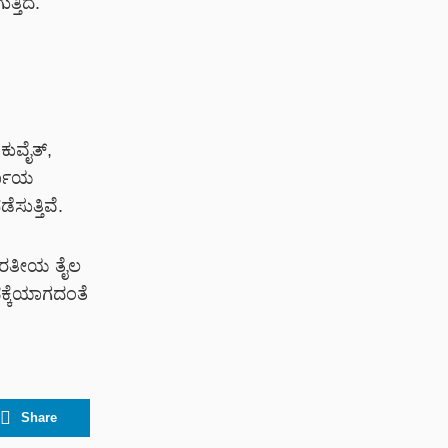
್ತಿದೆ.
ಕುವೈತ್,
ರ್ಯಾಯ
ುತ್ತಿವೆ.
ಭಾರತೀಯ ತೈಲ
್ಕೆಯಾಗದಂತೆ
Share