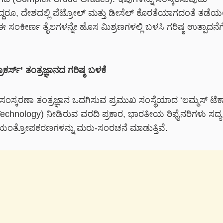
ದ್ದರೂ, ದೇಶದಲ್ಲಿ ಪೆಟ್ರೋಲ್ ಮತ್ತು ಡೀಸೆಲ್ ಕೊರತೆಯಾಗದಂತೆ ತಡೆಯ
ಈ ಸಂಕೀರ್ಣ ತೈಲಗಳನ್ನೇ ಹೊಸ ಮಿಶ್ರಣಗಳಲ್ಲಿ ಬಳಸಿ ಗರಿಷ್ಠ ಉತ್ಪಾದನೆಗ
ಾಕರ್ಸ್’ ತಂತ್ರಜ್ಞಾನದ ಗರಿಷ್ಠ ಬಳಕೆ
ಸಂಸ್ಕರಣಾ ತಂತ್ರಜ್ಞಾನ ಒದಗಿಸುವ ಪ್ರಮುಖ ಸಂಸ್ಥೆಯಾದ ‘ಲಮ್ಮಸ್ ಟೆಕ್ನ
chnology) ನೀಡಿರುವ ವರದಿ ಪ್ರಕಾರ, ಭಾರತೀಯ ರಿಫೈನರಿಗಳು ಸದ್ಯ ತ
 ಯಂತ್ರೋಪಕರಣಗಳನ್ನು ಮರು-ಸಂರಚನೆ ಮಾಡುತ್ತಿವೆ.