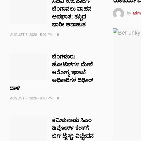
ಸಚಿವ ಕೆ.ಜೆ.ಜಾರ್ಜ್
ಬೆಂಗಾವಲು ವಾಹನ
by
adm
ಅಪಘಾತ: ತಪ್ಪಿದ
ಭಾರೀ ಅನಾಹುತ
AUGUST 7, 2026 - 5:01 PM
0
ಬೆಂಗಳೂರು
ಹೋಟೆಲ್‌ಗಳ ಮೇಲೆ
ಆರೋಗ್ಯ ಇಲಾಖೆ
ಅಧಿಕಾರಿಗಳ ದಿಢೀರ್
ದಾಳಿ
AUGUST 7, 2026 - 4:40 PM
0
ತಮಿಳುನಾಡು ಸಿಎಂ
ಡಿವೋರ್ಸ್ ಕೇಸ್‌ಗೆ
ಬಿಗ್ ಟ್ವಿಸ್ಟ್: ವಿಚ್ಛೇದನ