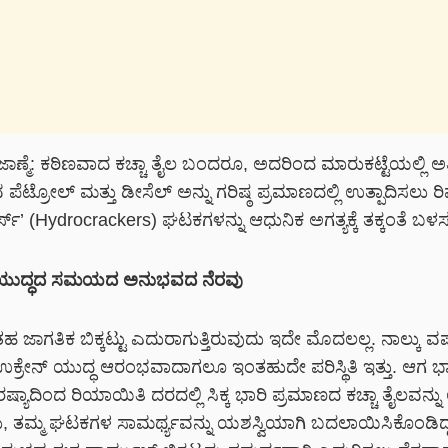
 ಜಾಣ್ಮೆ: ಕಠಿಣವಾದ ಕಚ್ಚಾ ತೈಲ ಬಂದರೂ, ಅದರಿಂದ ಮಾರುಕಟ್ಟೆಯಲ್ಲಿ ಅತಿ
ಪೆಟ್ರೋಲ್ ಮತ್ತು ಡೀಸೆಲ್ ಅನ್ನು ಗರಿಷ್ಠ ಪ್ರಮಾಣದಲ್ಲಿ ಉತ್ಪಾದಿಸಲು ರಿ
ರ್ಸ್’ (Hydrocrackers) ಘಟಕಗಳನ್ನು ಆಧುನಿಕ ಅಗತ್ಯಕ್ಕೆ ತಕ್ಕಂತೆ ಬಳಸಲ
್ ಯುದ್ಧದ ಸಮಯದ ಅನುಭವದ ನೆರವು
ತಹ ಜಾಗತಿಕ ಬಿಕ್ಕಟ್ಟು ಎದುರಾಗುತ್ತಿರುವುದು ಇದೇ ಮೊದಲಲ್ಲ. ನಾಲ್ಕು ವ
) ಉಕ್ರೇನ್ ಯುದ್ಧ ಆರಂಭವಾದಾಗಲೂ ಇಂತಹುದೇ ಪರಿಸ್ಥಿತಿ ಇತ್ತು. ಆಗ
ರಷ್ಯಾದಿಂದ ರಿಯಾಯಿತಿ ದರದಲ್ಲಿ ಸಿಕ್ಕ ಭಾರಿ ಪ್ರಮಾಣದ ಕಚ್ಚಾ ತೈಲವನ್
 ತಮ್ಮ ಘಟಕಗಳ ಸಾಮರ್ಥ್ಯವನ್ನು ಯಶಸ್ವಿಯಾಗಿ ಬದಲಾಯಿಸಿಕೊಂಡಿದ್