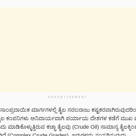
ADVERTISEMENT
ದ ಸಾಂಪ್ರದಾಯಿಕ ಮಾರ್ಗಗಳಲ್ಲಿ ತೈಲ ಸರಬರಾಜು ಕಷ್ಟಕರವಾಗಿರುವುದರಿ
ಲ ಕಂಪನಿಗಳು ಅನಿವಾರ್ಯವಾಗಿ ಪರ್ಯಾಯ ದೇಶಗಳ ಕಡೆಗೆ ಮುಖ ಮ
 ಮಾಡಿಕೊಳ್ಳುತ್ತಿರುವ ಕಚ್ಚಾ ತೈಲವು (Crude Oil) ಸಾಮಾನ್ಯ ತೈಲಕ್ಕಿಂತ 
ಿದೆ (Complex Crude Grades). ಇವುಗಳನ್ನು ಸಂಸ್ಕರಿಸುವುದು