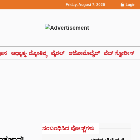
Friday, August 7, 2026
Login
್ಞಾನ
ಆಧ್ಯಾತ್ಮ- ಜ್ಯೋತಿಷ್ಯ
ವೈರಲ್
ಆಟೋಮೊಬೈಲ್
ವೆಬ್ ಸ್ಟೋರೀಸ್
ಸಂಬಂಧಿಸಿದ ಪೋಸ್ಟ್‌ಗಳು
್ರಜ್ಞಾನ!