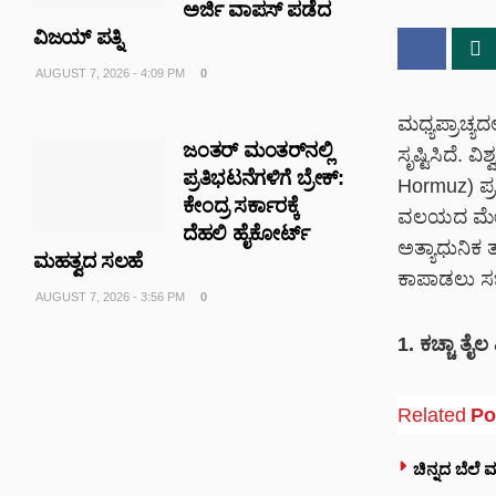
ಅರ್ಜಿ ವಾಪಸ್ ಪಡೆದ
ವಿಜಯ್ ಪತ್ನಿ
AUGUST 7, 2026 - 4:09 PM
0
ಮಧ್ಯಪ್ರಾಚ್ಯದಲ
ಜಂತರ್ ಮಂತರ್‌ನಲ್ಲಿ
ಸೃಷ್ಟಿಸಿದೆ. 
ಪ್ರತಿಭಟನೆಗಳಿಗೆ ಬ್ರೇಕ್:
Hormuz) ಪ್
ಕೇಂದ್ರ ಸರ್ಕಾರಕ್ಕೆ
ವಲಯದ ಮೇಲಾಗ
ದೆಹಲಿ ಹೈಕೋರ್ಟ್
ಅತ್ಯಾಧುನಿಕ
ಮಹತ್ವದ ಸಲಹೆ
ಕಾಪಾಡಲು ಸಜ್
AUGUST 7, 2026 - 3:56 PM
0
1. ಕಚ್ಚಾ ತೈ
Related
Po
ಚಿನ್ನದ ಬೆಲೆ 