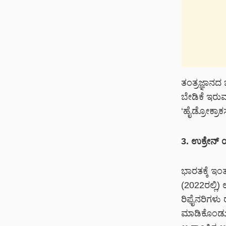
ತಂತ್ರಜ್ಞಾನದ
ಬೇಡಿಕೆ ಇರುವ 
‘ಹೈಡ್ರೋಕ್ರಾಕ
3. ಉಕ್ರೇನ
ಭಾರತಕ್ಕೆ ಇಂ
(2022ರಲ್ಲಿ
ರಿಫೈನರಿಗಳು 
ಮಾಡಿಕೊಂಡು,