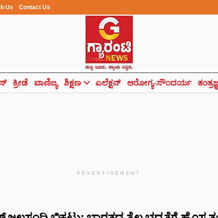
th Us
Contact Us
ಸ್
ಕ್ರೀಡೆ
ವಾಣಿಜ್ಯ
ಶಿಕ್ಷಣ
ಎಲೆಕ್ಷನ್
ಆರೋಗ್ಯ-ಸೌಂದರ್ಯ
ತಂತ್ರಜ
ADVERTISEMENT
 ಜಲಸಂಧಿ ಬಿಕ್ಕಟ್ಟು: ಭಾರತದ ತೈಲ ಭದ್ರತೆಗೆ ಹೊಸ ತಂತ