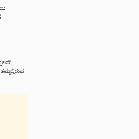
ಲು
ೆ
ಾಲಜಿ’
ಮ್ಮಲ್ಲಿರುವ