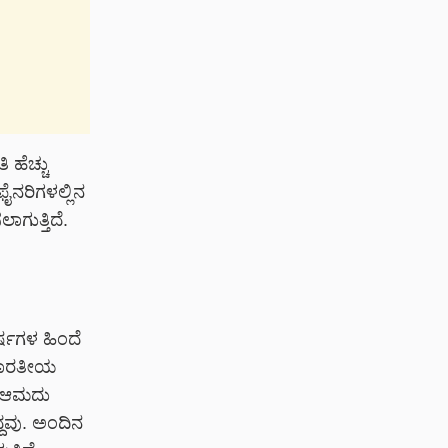
 ಹೆಚ್ಚು
ಫೈನರಿಗಳಲ್ಲಿನ
ಾಗುತ್ತಿದೆ.
ರ್ಷಗಳ ಹಿಂದೆ
 ಭಾರತೀಯ
ನು ಆಮದು
ದವು. ಅಂದಿನ