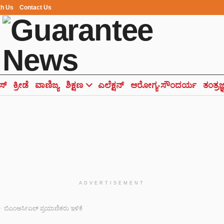
th Us
Contact Us
ಸ್
ಕ್ರೀಡೆ
ವಾಣಿಜ್ಯ
ಶಿಕ್ಷಣ
ಎಲೆಕ್ಷನ್
ಆರೋಗ್ಯ-ಸೌಂದರ್ಯ
ತಂತ್ರಜ
ADVERTISEMENT
ಬಿಎಂಆರ್ಸಿಎಲ್ ಪ್ರಯಾಣಿಕರು ಇಳಿಕೆ