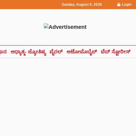
Sunday, August 9, 2026
Login
್ಞಾನ
ಆಧ್ಯಾತ್ಮ- ಜ್ಯೋತಿಷ್ಯ
ವೈರಲ್
ಆಟೋಮೊಬೈಲ್
ವೆಬ್ ಸ್ಟೋರೀಸ್