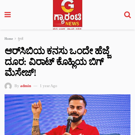
Home
ಕ್ರೀಡೆ
ಆರ್‌‌‌ಸಿಬಿಯ ಕನಸು ಒಂದೇ ಹೆಜ್ಜೆ
ದೂರ: ವಿರಾಟ್ ಕೊಹ್ಲಿಯ ಬಿಗ್
ಮೆಸೇಜ್!
By
admin
1 year Ago