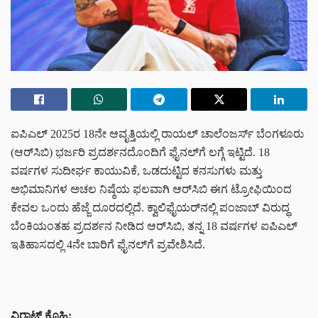
ಐಪಿಎಲ್ 2025ರ 18ನೇ ಆವೃತ್ತಿಯಲ್ಲಿ ರಾಯಲ್ ಚಾಲೆಂಜರ್ಸ್ ಬೆಂಗಳೂರು
(ಆರ್‌ಸಿಬಿ) ಭರ್ಜರಿ ಪ್ರದರ್ಶನದೊಂದಿಗೆ ಫೈನಲ್‌ಗೆ ಲಗ್ಗೆ ಇಟ್ಟಿದೆ. 18
ವರ್ಷಗಳ ಸುದೀರ್ಘ ಕಾಯುವಿಕೆ, ಒಡದುಟ್ಟಿದ ಕನಸುಗಳು ಮತ್ತು
ಅಭಿಮಾನಿಗಳ ಅಚಲ ನಿಷ್ಠೆಯ ಫಲವಾಗಿ ಆರ್‌ಸಿಬಿ ಈಗ ಟ್ರೋಫಿಯಿಂದ
ಕೇವಲ ಒಂದು ಹೆಜ್ಜೆ ದೂರದಲ್ಲಿದೆ. ಕ್ವಾಲಿಫೈಯರ್‌ನಲ್ಲಿ ಪಂಜಾಬ್ ವಿರುದ್ಧ
ಬೆಂಕಿಯಂತಹ ಪ್ರದರ್ಶನ ನೀಡಿದ ಆರ್‌ಸಿಬಿ, ತನ್ನ 18 ವರ್ಷಗಳ ಐಪಿಎಲ್
ಇತಿಹಾಸದಲ್ಲಿ 4ನೇ ಬಾರಿಗೆ ಫೈನಲ್‌ಗೆ ಪ್ರವೇಶಿಸಿದೆ.
ವಿರಾಟ್
ಕೊಹ್ಲಿ
: