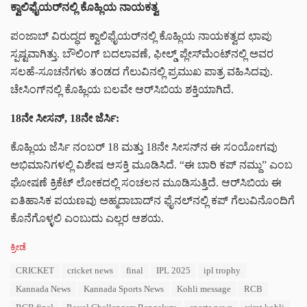
ಕ್ವಾಲಿಫೈಯರ್
ನಲ್ಲಿ
ಕೊಹ್ಲಿಯ
ನಾಯಕತ್ವ
ಪಂಜಾಬ್ ವಿರುದ್ಧದ ಕ್ವಾಲಿಫೈಯರ್‌ನಲ್ಲಿ ಕೊಹ್ಲಿಯ ನಾಯಕತ್ವದ ಛಾಪು
ಸ್ಪಷ್ಟವಾಗಿತ್ತು. ಬೌಲಿಂಗ್ ಬದಲಾವಣೆ, ಫೀಲ್ಡ್ ಪ್ಲೇಸ್‌ಮೆಂಟ್‌ನಲ್ಲಿ ಅವರ
ಸಲಹೆ-ಸೂಚನೆಗಳು ತಂಡದ ಗೆಲುವಿನಲ್ಲಿ ಪ್ರಮುಖ ಪಾತ್ರ ವಹಿಸಿದವು.
ಚೇಸಿಂಗ್‌ನಲ್ಲಿ ಕೊಹ್ಲಿಯ ಬಲವೇ ಆರ್‌ಸಿಬಿಯ ಶಕ್ತಿಯಾಗಿದೆ.
18
ನೇ
ಸೀಸನ್
, 18
ನೇ
ಜೆರ್ಸಿ
:
ಕೊಹ್ಲಿಯ ಜೆರ್ಸಿ ನಂಬರ್ 18 ಮತ್ತು 18ನೇ ಸೀಸನ್‌ನ ಈ ಸಂಯೋಗವು
ಅಭಿಮಾನಿಗಳಲ್ಲಿ ವಿಶೇಷ ಆಸಕ್ತಿ ಮೂಡಿಸಿದೆ. “ಈ ಬಾರಿ ಕಪ್ ನಮ್ದು” ಎಂಬ
ಘೋಷಣೆ ಕ್ರಿಕೆಟ್ ಲೋಕದಲ್ಲಿ ಸಂಚಲನ ಮೂಡಿಸುತ್ತಿದೆ. ಆರ್‌ಸಿಬಿಯ ಈ
ಐತಿಹಾಸಿಕ ಪಯಣವು ಅಹ್ಮದಾಬಾದ್‌ನ ಫೈನಲ್‌ನಲ್ಲಿ ಕಪ್ ಗೆಲುವಿನೊಂದಿಗೆ
ಕೊನೆಗೊಳ್ಳಲಿ ಎಂಬುದು ಎಲ್ಲರ ಆಶಯ.
C
ಕ್ರೀಡೆ
a
T
CRICKET
cricket news
final
IPL 2025
ipl trophy
t
a
e
Kannada News
Kannada Sports News
Kohli message
RCB
g
g
s