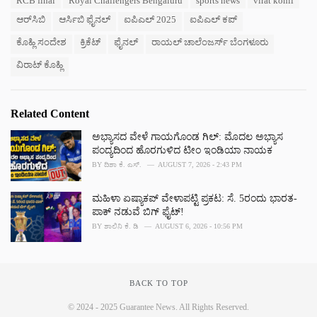
RCB final
Royal Challengers Bengaluru
sports news
virat kohli
o
:
r
ಆರ್‌ಸಿಬಿ
ಆರ್ಸಿಬಿ ಫೈನಲ್
ಐಪಿಎಲ್ 2025
ಐಪಿಎಲ್ ಕಪ್
i
e
ಕೊಹ್ಲಿ ಸಂದೇಶ
ಕ್ರಿಕೆಟ್
ಫೈನಲ್
ರಾಯಲ್ ಚಾಲೆಂಜರ್ಸ್ ಬೆಂಗಳೂರು
s
ವಿರಾಟ್ ಕೊಹ್ಲಿ
:
Related Content
ಅಭ್ಯಾಸದ ವೇಳೆ ಗಾಯಗೊಂಡ ಗಿಲ್: ಮೊದಲ ಅಭ್ಯಾಸ
ಪಂದ್ಯದಿಂದ ಹೊರಗುಳಿದ ಟೀಂ ಇಂಡಿಯಾ ನಾಯಕ
BY
ದಿಶಾ ಕೆ. ಎಸ್.
AUGUST 7, 2026 - 2:43 PM
ಮಹಿಳಾ ಏಷ್ಯಾಕಪ್ ವೇಳಾಪಟ್ಟಿ ಪ್ರಕಟ: ಸೆ. 5ರಂದು ಭಾರತ-
ಪಾಕ್‌ ನಡುವೆ ಬಿಗ್ ಫೈಟ್!
BY
ಶಾಲಿನಿ ಕೆ. ಡಿ
AUGUST 6, 2026 - 10:56 PM
BACK TO TOP
© 2024 - 2025 Guarantee News. All Rights Reserved.