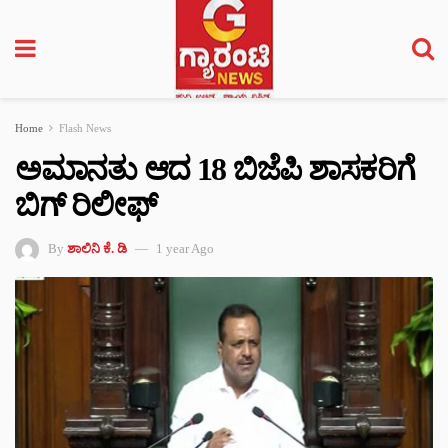
Home
Flash News
ಅಮಾನತು ಆದ 18 ಬಿಜೆಪಿ ಶಾಸಕರಿಗೆ
ಬಿಗ್‌ ರಿಲೀಫ್
By
ಶಾಲಿನಿ ಕೆ. ಡಿ
1 year Ago