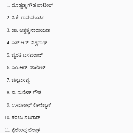
ದೊಡ್ಡಣ್ಣ ಗೌಡ ಪಾಟೀಲ್
ಸಿ.ಕೆ. ರಾಮಮೂರ್ತಿ
ಡಾ. ಅಶ್ವತ್ಥ ನಾರಾಯಣ
ಎಸ್.ಆರ್. ವಿಶ್ವನಾಥ್
ಬೈರತಿ ಬಸವರಾಜ್
ಎಂ.ಆರ್. ಪಾಟೀಲ್
ಚನ್ನಬಸಪ್ಪ
ಬಿ. ಸುರೇಶ್ ಗೌಡ
ಉಮನಾಥ್ ಕೋಟ್ಯಾನ್
ಶರಣು ಸಲಗಾರ್
ಶೈಲೇಂದ್ರ ಬೆಲ್ದಾಳೆ