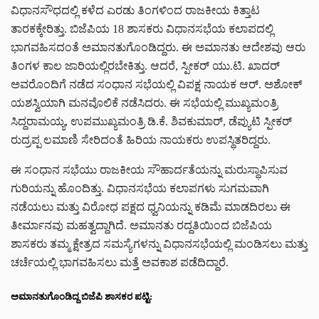
ವಿಧಾನಸೌಧದಲ್ಲಿ ಕಳೆದ ಎರಡು ತಿಂಗಳಿಂದ ರಾಜಕೀಯ ಕಿತ್ತಾಟ
ತಾರಕಕ್ಕೇರಿತ್ತು. ಬಿಜೆಪಿಯ 18 ಶಾಸಕರು ವಿಧಾನಸಭೆಯ ಕಲಾಪದಲ್ಲಿ
ಭಾಗವಹಿಸದಂತೆ ಅಮಾನತುಗೊಂಡಿದ್ದರು. ಈ ಅಮಾನತು ಆದೇಶವು ಆರು
ತಿಂಗಳ ಕಾಲ ಜಾರಿಯಲ್ಲಿರಬೇಕಿತ್ತು. ಆದರೆ, ಸ್ಪೀಕರ್ ಯು.ಟಿ. ಖಾದರ್
ಅವರೊಂದಿಗೆ ನಡೆದ ಸಂಧಾನ ಸಭೆಯಲ್ಲಿ ವಿಪಕ್ಷ ನಾಯಕ ಆರ್. ಅಶೋಕ್
ಯಶಸ್ವಿಯಾಗಿ ಮನವೊಲಿಕೆ ನಡೆಸಿದರು. ಈ ಸಭೆಯಲ್ಲಿ ಮುಖ್ಯಮಂತ್ರಿ
ಸಿದ್ದರಾಮಯ್ಯ, ಉಪಮುಖ್ಯಮಂತ್ರಿ ಡಿ.ಕೆ. ಶಿವಕುಮಾರ್, ಡೆಪ್ಯುಟಿ ಸ್ಪೀಕರ್
ರುದ್ರಪ್ಪ ಲಮಾಣಿ ಸೇರಿದಂತೆ ಹಿರಿಯ ನಾಯಕರು ಉಪಸ್ಥಿತರಿದ್ದರು.
ಈ ಸಂಧಾನ ಸಭೆಯು ರಾಜಕೀಯ ಸೌಹಾರ್ದತೆಯನ್ನು ಮರುಸ್ಥಾಪಿಸುವ
ಗುರಿಯನ್ನು ಹೊಂದಿತ್ತು. ವಿಧಾನಸಭೆಯ ಕಲಾಪಗಳು ಸುಗಮವಾಗಿ
ನಡೆಯಲು ಮತ್ತು ವಿರೋಧ ಪಕ್ಷದ ಧ್ವನಿಯನ್ನು ಕಡಿಮೆ ಮಾಡದಿರಲು ಈ
ತೀರ್ಮಾನವು ಮಹತ್ವದ್ದಾಗಿದೆ. ಅಮಾನತು ರದ್ದತಿಯಿಂದ ಬಿಜೆಪಿಯ
ಶಾಸಕರು ತಮ್ಮ ಕ್ಷೇತ್ರದ ಸಮಸ್ಯೆಗಳನ್ನು ವಿಧಾನಸಭೆಯಲ್ಲಿ ಮಂಡಿಸಲು ಮತ್ತು
ಚರ್ಚೆಯಲ್ಲಿ ಭಾಗವಹಿಸಲು ಮತ್ತೆ ಅವಕಾಶ ಪಡೆದಿದ್ದಾರೆ.
ಅಮಾನತುಗೊಂಡಿದ್ದ ಬಿಜೆಪಿ ಶಾಸಕರ ಪಟ್ಟಿ: