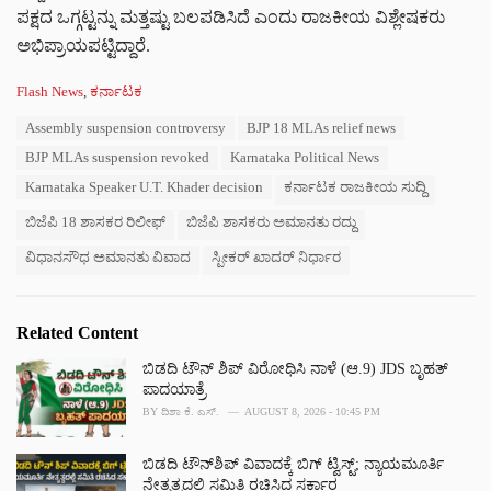
ಪಕ್ಷದ ಒಗ್ಗಟ್ಟನ್ನು ಮತ್ತಷ್ಟು ಬಲಪಡಿಸಿದೆ ಎಂದು ರಾಜಕೀಯ ವಿಶ್ಲೇಷಕರು
ಅಭಿಪ್ರಾಯಪಟ್ಟಿದ್ದಾರೆ.
C
Flash News
,
ಕರ್ನಾಟಕ
a
T
Assembly suspension controversy
BJP 18 MLAs relief news
t
a
e
BJP MLAs suspension revoked
Karnataka Political News
g
g
s
Karnataka Speaker U.T. Khader decision
ಕರ್ನಾಟಕ ರಾಜಕೀಯ ಸುದ್ದಿ
o
:
r
ಬಿಜೆಪಿ 18 ಶಾಸಕರ ರಿಲೀಫ್
ಬಿಜೆಪಿ ಶಾಸಕರು ಅಮಾನತು ರದ್ದು
i
e
ವಿಧಾನಸೌಧ ಅಮಾನತು ವಿವಾದ
ಸ್ಪೀಕರ್ ಖಾದರ್ ನಿರ್ಧಾರ
s
:
Related Content
ಬಿಡದಿ ಟೌನ್ ಶಿಪ್ ವಿರೋಧಿಸಿ ನಾಳೆ (ಆ.9) JDS ಬೃಹತ್
ಪಾದಯಾತ್ರೆ
BY
ದಿಶಾ ಕೆ. ಎಸ್.
AUGUST 8, 2026 - 10:45 PM
ಬಿಡದಿ ಟೌನ್‌ಶಿಪ್‌ ವಿವಾದಕ್ಕೆ ಬಿಗ್‌ ಟ್ವಿಸ್ಟ್‌; ನ್ಯಾಯಮೂರ್ತಿ
ನೇತೃತ್ವದಲ್ಲಿ ಸಮಿತಿ ರಚಿಸಿದ ಸರ್ಕಾರ