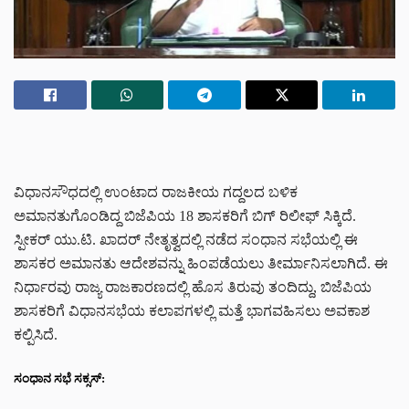
ವಿಧಾನಸೌಧದಲ್ಲಿ ಉಂಟಾದ ರಾಜಕೀಯ ಗದ್ದಲದ ಬಳಿಕ
ಅಮಾನತುಗೊಂಡಿದ್ದ ಬಿಜೆಪಿಯ 18 ಶಾಸಕರಿಗೆ ಬಿಗ್‌ ರಿಲೀಫ್ ಸಿಕ್ಕಿದೆ.
ಸ್ಪೀಕರ್ ಯು.ಟಿ. ಖಾದರ್ ನೇತೃತ್ವದಲ್ಲಿ ನಡೆದ ಸಂಧಾನ ಸಭೆಯಲ್ಲಿ ಈ
ಶಾಸಕರ ಅಮಾನತು ಆದೇಶವನ್ನು ಹಿಂಪಡೆಯಲು ತೀರ್ಮಾನಿಸಲಾಗಿದೆ. ಈ
ನಿರ್ಧಾರವು ರಾಜ್ಯ ರಾಜಕಾರಣದಲ್ಲಿ ಹೊಸ ತಿರುವು ತಂದಿದ್ದು, ಬಿಜೆಪಿಯ
ಶಾಸಕರಿಗೆ ವಿಧಾನಸಭೆಯ ಕಲಾಪಗಳಲ್ಲಿ ಮತ್ತೆ ಭಾಗವಹಿಸಲು ಅವಕಾಶ
ಕಲ್ಪಿಸಿದೆ.
ಸಂಧಾನ ಸಭೆ ಸಕ್ಸಸ್: