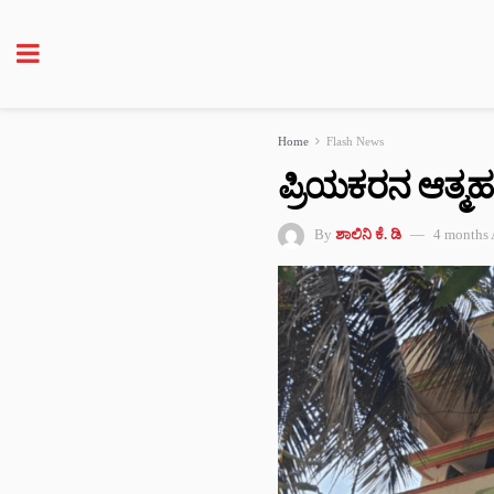
Home
Flash News
ಪ್ರಿಯಕರನ ಆತ್ಮಹ*ತ್ಯ
By
ಶಾಲಿನಿ ಕೆ. ಡಿ
4 months