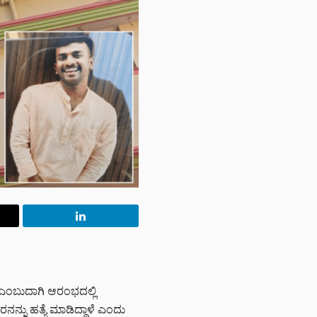
 ಎಂಬುದಾಗಿ ಆರಂಭದಲ್ಲಿ
ರನನ್ನು ಹತ್ಯೆ ಮಾಡಿದ್ದಾಳೆ ಎಂದು