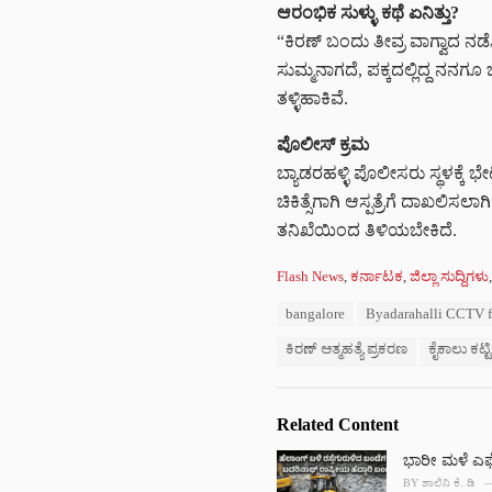
ಆರಂಭಿಕ ಸುಳ್ಳು ಕಥೆ ಏನಿತ್ತು?
“ಕಿರಣ್ ಬಂದು ತೀವ್ರ ವಾಗ್ವಾದ ನ
ಸುಮ್ಮನಾಗದೆ, ಪಕ್ಕದಲ್ಲಿದ್ದ ನನಗೂ
ತಳ್ಳಿಹಾಕಿವೆ.
ಪೊಲೀಸ್ ಕ್ರಮ
ಬ್ಯಾಡರಹಳ್ಳಿ ಪೊಲೀಸರು ಸ್ಥಳಕ್ಕೆ 
ಚಿಕಿತ್ಸೆಗಾಗಿ ಆಸ್ಪತ್ರೆಗೆ ದಾಖಲ
ತನಿಖೆಯಿಂದ ತಿಳಿಯಬೇಕಿದೆ.
C
Flash News
,
ಕರ್ನಾಟಕ
,
ಜಿಲ್ಲಾ ಸುದ್ದಿಗಳು
a
T
bangalore
Byadarahalli CCTV 
t
a
e
ಕಿರಣ್ ಆತ್ಮಹತ್ಯೆ ಪ್ರಕರಣ
ಕೈಕಾಲು ಕಟ್ಟ
g
g
s
o
:
r
i
Related Content
e
s
ಭಾರೀ ಮಳೆ ಎಫೆಕ್
:
BY
ಶಾಲಿನಿ ಕೆ. ಡಿ