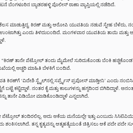
ಬೆಂಗಳೂರಿನ ಬ್ಯಾಡರಹಳ್ಳಿ ಪೊಲೀಸ್ ಠಾಣಾ ವ್ಯಾಪ್ತಿಯಲ್ಲಿ ನಡೆದಿದೆ.
ೆಲಸ ಮಾಡುತ್ತಿದ್ದ. ಕಿರಣ್ ಮತ್ತು ಆರೋಪಿ ಯುವತಿಯ ನಡುವೆ ಸ್ನೇಹ ಬೆಳೆದು, ನಂತ
ತಾಪ ಉಂಟಾಗಿತ್ತು ಎಂದು ತಿಳಿದುಬಂದಿದೆ. ಮಂಗಳವಾರ ಯುವತಿಯ ತಾಯಿ ಮತ್ತು ಅಣ
ಳೆ.
“ಕಿರಣ್ ತಾನೇ ಪೆಟ್ರೋಲ್ ತಂದು ಮೈಮೇಲೆ ಸುರಿದುಕೊಂಡು ಬೆಂಕಿ ಹಚ್ಚಿಕೊಂಡ” ಎ
ಿಖೆಯಲ್ಲಿ ಅಚ್ಚರಿ ಮಾಹಿತಿ ಬೆಳಕಿಗೆ ಬಂದಿವೆ.
ರಣ್‌ಗೆ ‘ವಿದೇಶಿ ಸ್ಟೈಲ್‌ನಲ್ಲಿ ಸರ್ಪ್ರೈಸ್ ಪ್ರಪೋಸ್ ಮಾಡ್ತೀನಿ’ ಎಂದು ನಂಬಿಸಿ
ಗೆ ಬಟ್ಟೆ ಕಟ್ಟಿದ್ದಾಳೆ. ನಂತರ ಕೈ ಮತ್ತು ಕಾಲುಗಳನ್ನು ಹಗ್ಗದಿಂದ ಬಿಗಿದಿದ್ದಾಳೆ.
ಶ್ಯವನ್ನು ತಾನೇ ವಿಡಿಯೋ ಮಾಡಿಕೊಂಡಿದ್ದಾಳೆ ಎನ್ನಲಾಗಿದೆ.
ೆಟ್ರೋಲ್ ತಂದಿರಲಿಲ್ಲ. ಅದು ಆಕೆಯ ಮನೆಯಲ್ಲೇ ಇತ್ತು ಎಂಬುದು ಸಿಸಿಟಿವಿಯಿ
ಸಲಾಗಿದೆ. ತನ್ನ ಕೃತ್ಯವನ್ನು ಆತ್ಮಹತ್ಯೆಯಂತೆ ಚಿತ್ರಿಸಲು ಆಕೆ ಪದೇ ಪದೇ ಸುಳ್ಳ