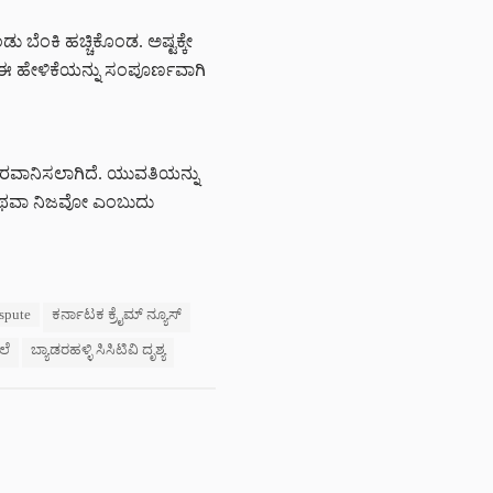
ಬೆಂಕಿ ಹಚ್ಚಿಕೊಂಡ. ಅಷ್ಟಕ್ಕೇ
ಳು ಈ ಹೇಳಿಕೆಯನ್ನು ಸಂಪೂರ್ಣವಾಗಿ
ಗೆ ರವಾನಿಸಲಾಗಿದೆ. ಯುವತಿಯನ್ನು
ಯೋ ಅಥವಾ ನಿಜವೋ ಎಂಬುದು
spute
ಕರ್ನಾಟಕ ಕ್ರೈಮ್ ನ್ಯೂಸ್
ಲೆ
ಬ್ಯಾಡರಹಳ್ಳಿ ಸಿಸಿಟಿವಿ ದೃಶ್ಯ