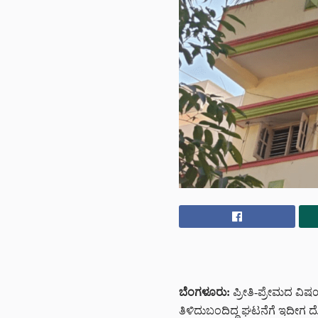
ಬೆಂಗಳೂರು:
ಪ್ರೀತಿ-ಪ್ರೇಮದ ವಿ
ತಿಳಿದುಬಂದಿದ್ದ ಘಟನೆಗೆ ಇದೀಗ ದೊಡ್