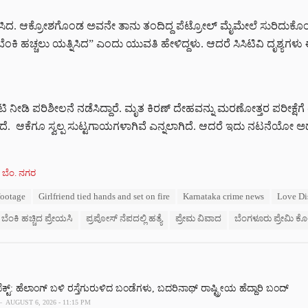
ಡೆಸಿದ. ಆಕ್ರೋಶಗೊಂಡ ಅವನೇ ತಾನು ತಂದಿದ್ದ ಪೆಟ್ರೋಲ್ ಮೈಮೇಲೆ ಸುರಿದುಕೊಂಡು 
 ಬೆಂಕಿ ಹಚ್ಚಲು ಯತ್ನಿಸಿದ” ಎಂದು ಯುವತಿ ಹೇಳಿದ್ದಳು. ಆದರೆ ಸಿಸಿಟಿವಿ ದೃಶ್ಯಗ
ಭೇಟಿ ನೀಡಿ ಪರಿಶೀಲನೆ ನಡೆಸಿದ್ದಾರೆ. ಮೃತ ಕಿರಣ್ ದೇಹವನ್ನು ಮರಣೋತ್ತರ ಪರೀಕ್ಷೆ
ಿಸಲಾಗಿದೆ. ಆಕೆಗೂ ಸ್ವಲ್ಪ ಸುಟ್ಟಗಾಯಗಳಾಗಿವೆ ಎನ್ನಲಾಗಿದೆ. ಆದರೆ ಇದು ನಟನೆ
,
ಬೆಂ. ನಗರ
footage
Girlfriend tied hands and set on fire
Karnataka crime news
Love Di
ಿ ಬೆಂಕಿ ಹಚ್ಚಿದ ಪ್ರೇಯಸಿ
ಪ್ರಪೋಸ್ ನೆಪದಲ್ಲಿ ಹತ್ಯೆ
ಪ್ರೇಮ ವಿವಾದ
ಬೆಂಗಳೂರು ಪ್ರೇಮಿ ಕೊ
ಟ್‌: ಹೆಲಾಂಗ್ ಬಳಿ ರಸ್ತೆಗುರುಳಿದ ಬಂಡೆಗಳು, ಬದರಿನಾಥ್‌ ರಾಷ್ಟ್ರೀಯ ಹೆದ್ದಾರಿ ಬಂದ್‌
AUGUST 6, 2026 - 11:15 PM