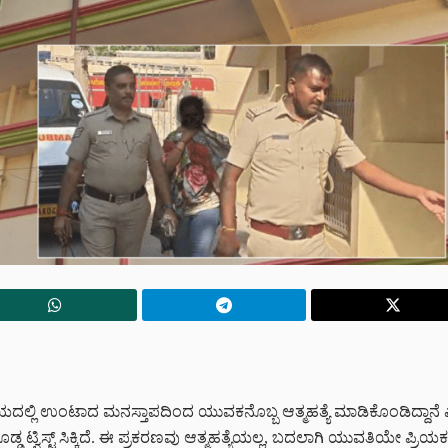
ಷಯದಲ್ಲಿ ಉಂಟಾದ ಮನಸ್ತಾಪದಿಂದ ಯುವಕನೊಬ್ಬ ಆತ್ಮಹತ್ಯೆ ಮಾಡಿಕೊಂಡಿದ್ದಾನೆ
ಡ ಟ್ವಿಸ್ಟ್ ಸಿಕ್ಕಿದೆ. ಈ ಪ್ರಕರಣವು ಆತ್ಮಹತ್ಯೆಯಲ್ಲ, ಬದಲಾಗಿ ಯುವತಿಯೇ ಪ್ರಿಯಕ