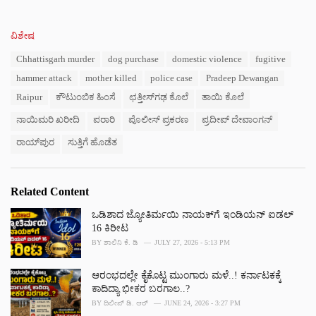
C
ವಿಶೇಷ
a
T
Chhattisgarh murder
dog purchase
domestic violence
fugitive
t
a
e
hammer attack
mother killed
police case
Pradeep Dewangan
g
g
s
Raipur
ಕೌಟುಂಬಿಕ ಹಿಂಸೆ
ಛತ್ತೀಸ್‌ಗಢ ಕೊಲೆ
ತಾಯಿ ಕೊಲೆ
o
:
r
ನಾಯಿಮರಿ ಖರೀದಿ
ಪರಾರಿ
ಪೊಲೀಸ್ ಪ್ರಕರಣ
ಪ್ರದೀಪ್ ದೇವಾಂಗನ್
i
e
ರಾಯ್‌ಪುರ
ಸುತ್ತಿಗೆ ಹೊಡೆತ
s
:
Related Content
ಒಡಿಶಾದ ಜ್ಯೋತಿರ್ಮಯಿ ನಾಯಕ್‌ಗೆ ಇಂಡಿಯನ್ ಐಡಲ್
16 ಕಿರೀಟ
BY
ಶಾಲಿನಿ ಕೆ. ಡಿ
JULY 27, 2026 - 5:13 PM
ಆರಂಭದಲ್ಲೇ ಕೈಕೊಟ್ಟ ಮುಂಗಾರು ಮಳೆ..! ಕರ್ನಾಟಕಕ್ಕೆ
ಕಾದಿದ್ಯಾ ಭೀಕರ ಬರಗಾಲ..?
BY
ದಿಲೀಪ್ ಡಿ. ಆರ್
JUNE 24, 2026 - 3:27 PM