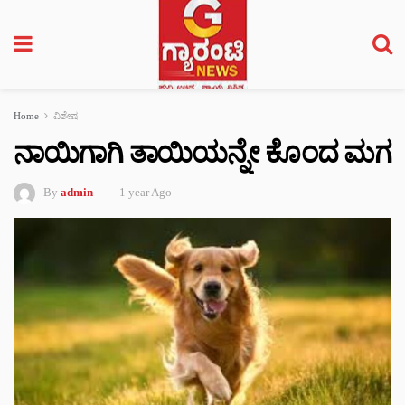
Home
ವಿಶೇಷ
ನಾಯಿಗಾಗಿ ತಾಯಿಯನ್ನೇ ಕೊಂದ ಮಗ
By
admin
1 year Ago