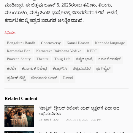
ಮಾಡಿದ್ದಾರೆ. ಈ ಚಿತ್ರವು ಜೂನ್ 5, 2025ರಂದು ತಮಿಳು, ತೆಲುಗು,
ಮಲಯಾಳಂ, ಮತ್ತು ಹಿಂದಿ ಭಾಷೆಗಳಲ್ಲಿ ಬಿಡುಗಡೆಯಾಗಲಿದೆ. ಆದರೆ,
ಕರ್ನಾಟಕದಲ್ಲಿ ಚಿತ್ರದ ಬಿಡುಗಡೆ ಅನಿಶ್ಚಿತವಾಗಿದೆ.
C
ಸಿನಿಮಾ
a
T
Bengaluru Bandh
Controversy
Kamal Haasan
Kannada language
t
a
e
Karnataka Ban
Karnataka Rakshana Vedike
KFCC
g
g
s
Praveen Shetty
Theatre
Thug Life
ಕನ್ನಡ ಭಾಷೆ
ಕಮಲ್ ಹಾಸನ್
o
:
r
ಕರವೇ
ಕರ್ನಾಟಕ ನಿಷೇಧ
ಕೆಎಫ್‌ಸಿಸಿ
ಚಿತ್ರಮಂದಿರ
ಥಗ್ ಲೈಫ್
i
e
ಪ್ರವೀಣ್ ಶೆಟ್ಟಿ
ಬೆಂಗಳೂರು ಬಂದ್
ವಿವಾದ
s
:
Related Content
‘ಟಾಕ್ಸಿಕ್’ ಟ್ರೇಲರ್ ರಿಲೀಸ್: ಯಶ್‌ ಆ್ಯಕ್ಷನ್‌ಗೆ ಫಿದಾ ಆದ
ಅಭಿಮಾನಿಗಳು
BY
ದಿಶಾ ಕೆ. ಎಸ್.
AUGUST 8, 2026 - 7:30 PM