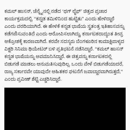
ಕಮಲ್ ಹಾಸನ್, ಚೆನ್ನೈನಲ್ಲಿ ನಡೆದ ‘ಥಗ್ ಲೈಫ್’ ಚಿತ್ರದ ಪ್ರಚಾರ
ಕಾರ್ಯಕ್ರಮದಲ್ಲಿ, “ಕನ್ನಡ ತಮಿಳಿನಿಂದ ಹುಟ್ಟಿತು” ಎಂದು ಹೇಳಿದ್ದಾರೆ
ಎಂದು ವರದಿಯಾಗಿದೆ. ಈ ಹೇಳಿಕೆ ಕನ್ನಡ ಭಾಷೆಯ ಸ್ವತಂತ್ರ ಇತಿಹಾಸವನ್ನು
ಕಡೆಗಣಿಸುವಂತಿದೆ ಎಂದು ಆರೋಪಿಸಲಾಗಿದ್ದು, ಕರ್ನಾಟಕದಾದ್ಯಂತ ತೀವ್ರ
ಆಕ್ರೋಶಕ್ಕೆ ಕಾರಣವಾಗಿದೆ. ಕರವೇ ಸದಸ್ಯರು ಬೆಂಗಳೂರಿನ ಕಾಮಾಕ್ಷಿಪಾಳ್ಯದ
ವಿಕ್ಟರಿ ಸಿನಿಮಾ ಥಿಯೇಟರ್ ಬಳಿ ಪ್ರತಿಭಟನೆ ನಡೆಸಿದ್ದಾರೆ. “ಕಮಲ್ ಹಾಸನ್
ಕನ್ನಡ ಭಾಷೆಯನ್ನು ಅವಮಾನಿಸಿದ್ದಾರೆ. ಈ ಚಿತ್ರವನ್ನು ಕರ್ನಾಟಕದಲ್ಲಿ
ಬಿಡುಗಡೆ ಮಾಡಲು ಅನುಮತಿಸುವುದಿಲ್ಲ. ಒಂದು ವೇಳೆ ಬಿಡುಗಡೆಯಾದರೆ,
ರಾಜ್ಯ ಸರ್ಕಾರವೇ ಯಾವುದೇ ಅಹಿತಕರ ಘಟನೆಗೆ ಜವಾಬ್ದಾರವಾಗಿರುತ್ತದೆ,”
ಎಂದು ಪ್ರವೀಣ್ ಶೆಟ್ಟಿ ಎಚ್ಚರಿಸಿದ್ದಾರೆ.