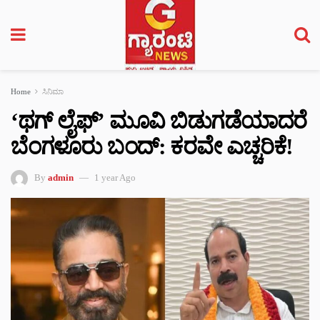
Home
ಸಿನಿಮಾ
‘ಥಗ್ ಲೈಫ್’ ಮೂವಿ ಬಿಡುಗಡೆಯಾದರೆ
ಬೆಂಗಳೂರು ಬಂದ್: ಕರವೇ ಎಚ್ಚರಿಕೆ!
By
admin
1 year Ago