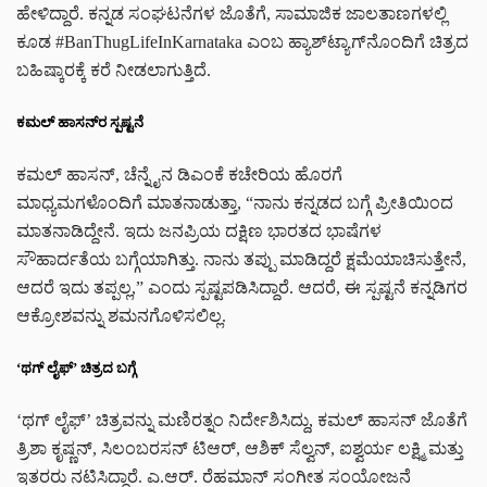
ಹೇಳಿದ್ದಾರೆ. ಕನ್ನಡ ಸಂಘಟನೆಗಳ ಜೊತೆಗೆ, ಸಾಮಾಜಿಕ ಜಾಲತಾಣಗಳಲ್ಲಿ
ಕೂಡ #BanThugLifeInKarnataka ಎಂಬ ಹ್ಯಾಶ್‌ಟ್ಯಾಗ್‌ನೊಂದಿಗೆ ಚಿತ್ರದ
ಬಹಿಷ್ಕಾರಕ್ಕೆ ಕರೆ ನೀಡಲಾಗುತ್ತಿದೆ.
ಕಮಲ್ ಹಾಸನ್‌ರ ಸ್ಪಷ್ಟನೆ
ಕಮಲ್ ಹಾಸನ್, ಚೆನ್ನೈನ ಡಿಎಂಕೆ ಕಚೇರಿಯ ಹೊರಗೆ
ಮಾಧ್ಯಮಗಳೊಂದಿಗೆ ಮಾತನಾಡುತ್ತಾ, “ನಾನು ಕನ್ನಡದ ಬಗ್ಗೆ ಪ್ರೀತಿಯಿಂದ
ಮಾತನಾಡಿದ್ದೇನೆ. ಇದು ಜನಪ್ರಿಯ ದಕ್ಷಿಣ ಭಾರತದ ಭಾಷೆಗಳ
ಸೌಹಾರ್ದತೆಯ ಬಗ್ಗೆಯಾಗಿತ್ತು. ನಾನು ತಪ್ಪು ಮಾಡಿದ್ದರೆ ಕ್ಷಮೆಯಾಚಿಸುತ್ತೇನೆ,
ಆದರೆ ಇದು ತಪ್ಪಲ್ಲ,” ಎಂದು ಸ್ಪಷ್ಟಪಡಿಸಿದ್ದಾರೆ. ಆದರೆ, ಈ ಸ್ಪಷ್ಟನೆ ಕನ್ನಡಿಗರ
ಆಕ್ರೋಶವನ್ನು ಶಮನಗೊಳಿಸಲಿಲ್ಲ.
‘ಥಗ್ ಲೈಫ್’ ಚಿತ್ರದ ಬಗ್ಗೆ
‘ಥಗ್ ಲೈಫ್’ ಚಿತ್ರವನ್ನು ಮಣಿರತ್ನಂ ನಿರ್ದೇಶಿಸಿದ್ದು, ಕಮಲ್ ಹಾಸನ್ ಜೊತೆಗೆ
ತ್ರಿಶಾ ಕೃಷ್ಣನ್, ಸಿಲಂಬರಸನ್ ಟಿಆರ್, ಆಶಿಕ್ ಸೆಲ್ವನ್, ಐಶ್ವರ್ಯ ಲಕ್ಷ್ಮಿ ಮತ್ತು
ಇತರರು ನಟಿಸಿದ್ದಾರೆ. ಎ.ಆರ್. ರೆಹಮಾನ್ ಸಂಗೀತ ಸಂಯೋಜನೆ