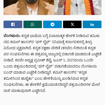
ಬೆಂಗಳೂರು:
ಕನ್ನಡ ಭಾಷೆಯ ಬಗ್ಗೆ ವಿವಾದಾತ್ಮಕ ಹೇಳಿಕೆ ನೀಡಿರುವ ತಮಿಳು
ನಟ ಕಮಲ್ ಹಾಸನ್‌ರ ‘ಥಗ್ ಲೈಫ್’ ಸಿನಿಮಾಕ್ಕೆ ಕರ್ನಾಟಕದಲ್ಲಿ ತೀವ್ರ
ವಿರೋಧ ವ್ಯಕ್ತವಾಗಿದೆ. ಕನ್ನಡ ರಕ್ಷಣಾ ವೇದಿಕೆ (ಕರವೇ) ಸೇರಿದಂತೆ ಕನ್ನಡ
ಪರ ಸಂಘಟನೆಗಳು ಈ ಚಿತ್ರವನ್ನು ರಾಜ್ಯದಲ್ಲಿ ಬಿಡುಗಡೆ ಮಾಡದಂತೆ ಎಚ್ಚರಿಕೆ
ನೀಡಿವೆ. ಕರವೇ ಅಧ್ಯಕ್ಷ ಪ್ರವೀಣ್ ಶೆಟ್ಟಿ, ಜೂನ್ 5, 2025ರಂದು ಒಂದೇ
ಒಂದು ಚಿತ್ರಮಂದಿರದಲ್ಲಿ ‘ಥಗ್ ಲೈಫ್’ ಬಿಡುಗಡೆಯಾದರೂ ಬೆಂಗಳೂರು
ಬಂದ್ ಮಾಡುವ ಎಚ್ಚರಿಕೆ ನೀಡಿದ್ದಾರೆ. ಕಮಲ್ ಹಾಸನ್‌ರ “ಕನ್ನಡ
ತಮಿಳಿನಿಂದ ಹುಟ್ಟಿತು” ಎಂಬ ಹೇಳಿಕೆಯನ್ನು ಖಂಡಿಸಿರುವ ಕನ್ನಡ
ಸಂಘಟನೆಗಳು, ಈ ಹೇಳಿಕೆಗೆ ಕ್ಷಮೆಯಾಚಿಸದಿದ್ದರೆ ಚಿತ್ರಮಂದಿರಗಳ ಮೇಲೆ
ದಾಳಿ ಮಾಡುವುದಾಗಿ ಎಚ್ಚರಿಸಿವೆ.