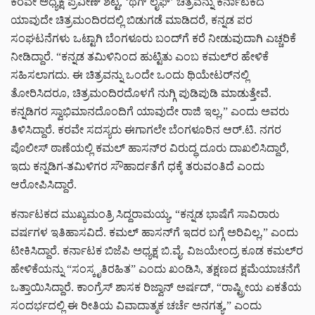
ಕರವೇ ಅಧ್ಯಕ್ಷ ಪ್ರವೀಣ್ ಶೆಟ್ಟಿ, ‘ಥಗ್ ಲೈಫ್’ ಚಿತ್ರವನ್ನು ಕರ್ನಾಟಕದ
ಯಾವುದೇ ಚಿತ್ರಮಂದಿರದಲ್ಲಿ ಬಿಡುಗಡೆ ಮಾಡಿದರೆ, ಕನ್ನಡ ಪರ
ಸಂಘಟನೆಗಳು ಒಟ್ಟಾಗಿ ಬೆಂಗಳೂರು ಬಂದ್‌ಗೆ ಕರೆ ನೀಡುವುದಾಗಿ ಎಚ್ಚರಿಕೆ
ನೀಡಿದ್ದಾರೆ. “ಕನ್ನಡ ತಮಿಳಿನಿಂದ ಹುಟ್ಟಿತು ಎಂಬ ಕಮಲ್‌ರ ಹೇಳಿಕೆ
ಸಹಿಸಲಾಗದು. ಈ ಚಿತ್ರವನ್ನು ಒಂದೇ ಒಂದು ಥಿಯೇಟರ್‌ನಲ್ಲಿ
ತೋರಿಸಿದರೂ, ಚಿತ್ರಮಂದಿರದೊಳಗೆ ನುಗ್ಗಿ ಪುಡಿಪುಡಿ ಮಾಡುತ್ತೇವೆ.
ಕನ್ನಡಿಗರ ಸ್ವಾಭಿಮಾನದೊಂದಿಗೆ ಯಾವುದೇ ರಾಜಿ ಇಲ್ಲ,” ಎಂದು ಅವರು
ತಿಳಿಸಿದ್ದಾರೆ. ಕರವೇ ಸದಸ್ಯರು ಈಗಾಗಲೇ ಬೆಂಗಳೂರಿನ ಆರ್.ಟಿ. ನಗರ
ಪೊಲೀಸ್ ಠಾಣೆಯಲ್ಲಿ ಕಮಲ್ ಹಾಸನ್‌ರ ವಿರುದ್ಧ ದೂರು ದಾಖಲಿಸಿದ್ದಾರೆ,
ಇದು ಕನ್ನಡಿಗ-ತಮಿಳಿಗರ ಸೌಹಾರ್ದತೆಗೆ ಧಕ್ಕೆ ತರುವಂತಿದೆ ಎಂದು
ಆರೋಪಿಸಿದ್ದಾರೆ.
ಕರ್ನಾಟಕದ ಮುಖ್ಯಮಂತ್ರಿ ಸಿದ್ದರಾಮಯ್ಯ, “ಕನ್ನಡ ಭಾಷೆಗೆ ಸಾವಿರಾರು
ವರ್ಷಗಳ ಇತಿಹಾಸವಿದೆ. ಕಮಲ್ ಹಾಸನ್‌ಗೆ ಇದರ ಬಗ್ಗೆ ಅರಿವಿಲ್ಲ,” ಎಂದು
ಟೀಕಿಸಿದ್ದಾರೆ. ಕರ್ನಾಟಕ ಬಿಜೆಪಿ ಅಧ್ಯಕ್ಷ ಬಿ.ವೈ. ವಿಜಯೇಂದ್ರ ಕೂಡ ಕಮಲ್‌ರ
ಹೇಳಿಕೆಯನ್ನು “ಸಂಸ್ಕೃತಿರಹಿತ” ಎಂದು ಖಂಡಿಸಿ, ತಕ್ಷಣದ ಕ್ಷಮೆಯಾಚನೆಗೆ
ಒತ್ತಾಯಿಸಿದ್ದಾರೆ. ಕಾಂಗ್ರೆಸ್ ಶಾಸಕ ರಿಜ್ವಾನ್ ಅರ್ಷದ್, “ರಾಷ್ಟ್ರೀಯ ಏಕತೆಯ
ಸಂದರ್ಭದಲ್ಲಿ ಈ ರೀತಿಯ ವಿವಾದಾತ್ಮಕ ಚರ್ಚೆ ಅನಗತ್ಯ,” ಎಂದು