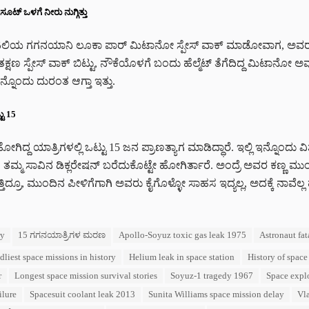
ೂಟ್ ಒಳಗೆ ನೀರು ನುಗ್ಗಿತ್ತು
 ಇಟಲಿಯ ಗಗನಯಾನಿ ಲೂಕಾ ಪಾರ್‌ ಮಿಟಾನೋ ಸ್ಪೇಸ್‌ ವಾಕ್‌ ಮಾಡೋವಾಗ, ಅವರು ಧ
 ತಕ್ಷಣ ಸ್ಪೇಸ್‌ ವಾಕ್‌ ಬಿಟ್ಟು, ನೌಕೆಯೊಳಗೆ ಬಂದು ಹೆಲ್ಮೆಟ್‌ ತೆಗೆದಿದ್ದ ಮಿಟಾನೋ
ನ್ನೊಂದು ದುರಂತ ಆಗ್ತಾ ಇತ್ತು.
ು 15
ಗಿದ್ದ ಯಾತ್ರಿಗಳಲ್ಲಿ ಒಟ್ಟು 15 ಜನ ಪ್ರಾಣತ್ಯಾಗ ಮಾಡಿದ್ಧಾರೆ. ಇಲ್ಲಿ ಇನ್ನೊಂದು
ಮ್ಮ ಸಾವಿನ ಡಿಕ್ಲರೇಷನ್ ಬರೆದುಕೊಟ್ಟೇ ಹೋಗಿರ್ತಾರೆ. ಅಂದ್ರೆ ಅವರ ಕಣ್ಣ ಮುಂದೆ ಗ
ಗೊತ್ತಿದ್ರೂ, ಮುಂದಿನ ಪೀಳಿಗೆಗಾಗಿ ಅವರು ಕೈಗೊಳ್ಳೋ ಸಾಹಸ ಇದ್ಯಲ್ಲ, ಅದಕ್ಕೆ ನಾವೆಲ್ಲ 
ry
15 ಗಗನಯಾತ್ರಿಗಳ ಮರಣ
Apollo-Soyuz toxic gas leak 1975
Astronaut fat
dliest space missions in history
Helium leak in space station
History of space 
r
Longest space mission survival stories
Soyuz-1 tragedy 1967
Space explo
ilure
Spacesuit coolant leak 2013
Sunita Williams space mission delay
Vl