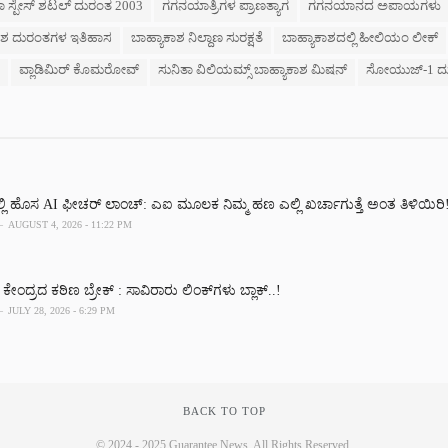
ಸ್ಪೇಸ್ ಶಟಲ್ ದುರಂತ 2003
ಗಗನಯಾತ್ರಿಗಳ ಪ್ರಾಣತ್ಯಾಗ
ಗಗನಯಾನದ ಅಪಾಯಗಳು
ಕಾಶ ದುರಂತಗಳ ಇತಿಹಾಸ
ಬಾಹ್ಯಾಕಾಶ ನಿಲ್ದಾಣ ಸುರಕ್ಷತೆ
ಬಾಹ್ಯಾಕಾಶದಲ್ಲಿ ಹೀಲಿಯಂ ಲೀಕ್
ವ್ಲಾಡಿಮಿರ್ ಕೊಮರೋವ್
ಸುನಿತಾ ವಿಲಿಯಮ್ಸ್ ಬಾಹ್ಯಾಕಾಶ ಮಿಷನ್
ಸೋಯುಜ್-1 ದು
್ಲಿ ಹೊಸ AI ಫೀಚರ್ ಲಾಂಚ್: ಎಐ ಮೂಲಕ ನಿಮ್ಮ ಹಣ ಎಲ್ಲಿ ಖರ್ಚಾಗುತ್ತೆ ಅಂತ ತಿಳಿಯಿರಿ
AUGUST 4, 2026 - 11:22 PM
 ಕೇಂದ್ರದ ಕಠಿಣ ಬ್ರೇಕ್‌ : ಸಾವಿರಾರು ಲಿಂಕ್‌ಗಳು ಬ್ಲಾಕ್‌..!
JULY 28, 2026 - 6:29 PM
BACK TO TOP
© 2024 - 2025 Guarantee News. All Rights Reserved.