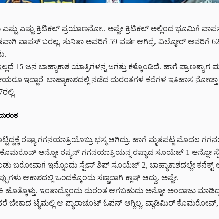
 ಎಷ್ಟು ಎಷ್ಟು ಕ್ರಿಟಿಕಲ್ ಪ್ರಯಾಣನೋ.. ಅಷ್ಟೇ ಕ್ರಿಟಿಕಲ್ ಅಲ್ಲಿಂದ ಭೂಮಿಗೆ ವ
ತವಾಗಿ ವಾಪಸ್‌ ಬರಲ್ಲ. ಸುನಿತಾ ಅವರಿಗೆ 59 ವರ್ಷ ಆಗಿದ್ರೆ, ವಿಲ್ಮೋರ್‌ ಅವರಿಗೆ 62 
ು.
ದೆ 15 ಜನ ಬಾಹ್ಯಾಕಾಶ ಯಾತ್ರಿಗಳನ್ನ ಜಗತ್ತು ಕಳ್ಕೊಂಡಿದೆ. ಹಾಗೆ ಪ್ರಾಣತ್ಯಾಗ 
ಭಾರತೀಯರೂ ಇದ್ದಾರೆ. ಬಾಹ್ಯಾಕಾಶದಲ್ಲಿ ನಡೆದ ದುರಂತಗಳ ಕಥೆಗಳ ಇತಿಹಾಸ ನೋಡ್ತ
ಲ್ಲಿ.
ಶ ದುರಂತ
್ಟಿದ್ದಕ್ಕೆ ರಷ್ಯಾ ಗಗನಯಾತ್ರಿಯೊಬ್ರು ಭಸ್ಮ ಆಗಿದ್ರು. ಹಾಗೆ ಮೃತಪಟ್ಟ ಮೊದಲ ಗ
ಕೊಮರೊವ್ ಅನ್ನೋ ರಷ್ಯನ್ ಗಗನಯಾತ್ರಿಯನ್ನ ರಷ್ಯಾದ ಸೂಯೆಜ್‌ 1 ಅನ್ನೋ ಸ್ಪೇಸ್‌
ಡು ಬರೋವಾಗ ಇನ್ನೊಂದು ಸ್ಪೇಸ್‌ ಶಿಪ್‌ ಸೂಯೆಜ್‌ 2, ಬಾಹ್ಯಾಕಾಶದಲ್ಲೇ ಕನೆಕ್ಟ್ ಆಗ್ಬ
ಪುಗಳು ಆಕಾಶದಲ್ಲಿ ಒಂದಕ್ಕೊಂದು ಸಣ್ಣದಾಗಿ ಕ್ಲಾಷ್ ಆದ್ವು. ಅಷ್ಟೇ.
ಬೆಂಕಿ ಹೊತ್ಕೊಳ್ತು. ಇಂತಾದ್ದೊಂದು ದುರಂತ ಆಗಬಹುದು ಅನ್ನೋ ಅಂದಾಜು ಮಾಡಿದ್
ು ಆದರೆ ಬೇಕಾದ ಟೈಮಲ್ಲಿ ಆ ಪ್ಯಾರಾಚೂಟ್‌ ಓಪನ್‌ ಆಗ್ಲಿಲ್ಲ. ವ್ಲಾಡಿಮಿರ್‌ ಕೊಮರೋವ್‌, 