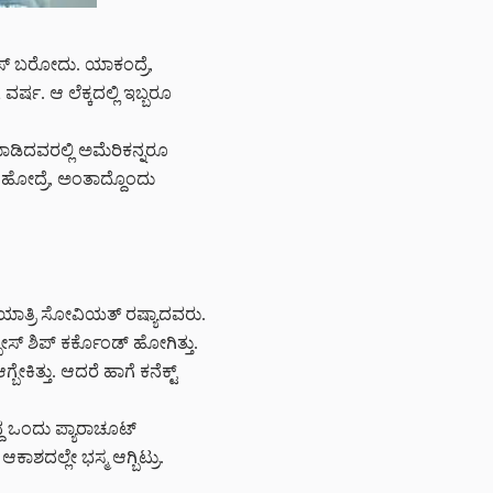
ಾಪಸ್ ಬರೋದು. ಯಾಕಂದ್ರೆ,
ವರ್ಷ. ಆ ಲೆಕ್ಕದಲ್ಲಿ ಇಬ್ಬರೂ
ಮಾಡಿದವರಲ್ಲಿ ಅಮೆರಿಕನ್ನರೂ
ಾ ಹೋದ್ರೆ, ಅಂತಾದ್ದೊಂದು
ಗನಯಾತ್ರಿ ಸೋವಿಯತ್‌ ರಷ್ಯಾದವರು.
 ಶಿಪ್‌ ಕರ್ಕೊಂಡ್‌ ಹೋಗಿತ್ತು.
ೇಕಿತ್ತು. ಆದರೆ ಹಾಗೆ ಕನೆಕ್ಟ್
ದ ಒಂದು ಪ್ಯಾರಾಚೂಟ್‌
ಆಕಾಶದಲ್ಲೇ ಭಸ್ಮ ಆಗ್ಬಿಟ್ರು.