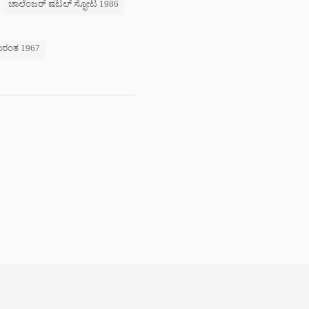
ಚಾಲೆಂಜರ್ ಷಟಲ್ ಸ್ಫೋಟ 1986
ರಂತ 1967
!