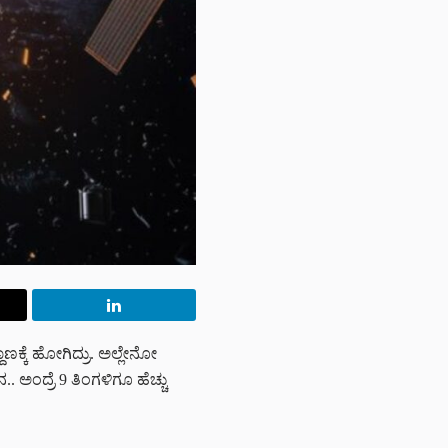
ದಾಣಕ್ಕೆ ಹೋಗಿದ್ರು. ಅಲ್ಲೇನೋ
 ಅಂದ್ರೆ 9 ತಿಂಗಳಿಗೂ ಹೆಚ್ಚು