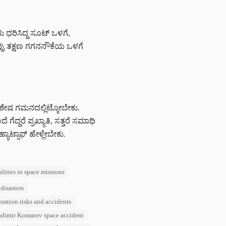
ರಿಸಿದ್ದ ಸೂಟ್‌ ಒಳಗೆ,
 ಅವ್ರು ತಕ್ಷಣ ಗಗನನೌಕೆಯ ಒಳಗೆ
 ವಿಶೇಷ ಗಮನದಲ್ಲಿಟ್ಕೋಬೇಕು.
ೆದ್ದರೆ ಪ್ರಖ್ಯಾತಿ, ಸತ್ತರೆ ಸಮಾಧಿ
ಹ್ಯಾಟ್ಸಾಫ್ ಹೇಳ್ಲೇಬೇಕು.
alities in space missions
disasters
ration risks and accidents
adimir Komarov space accident