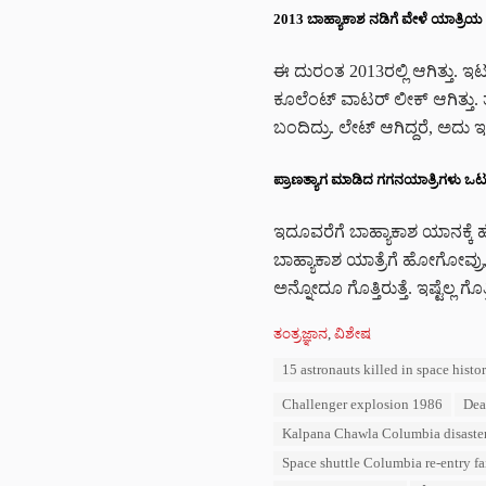
2013 ಬಾಹ್ಯಾಕಾಶ ನಡಿಗೆ ವೇಳೆ ಯಾತ್ರಿಯ ಸ
ಈ ದುರಂತ 2013ರಲ್ಲಿ ಆಗಿತ್ತು.
ಕೂಲೆಂಟ್‌ ವಾಟರ್‌ ಲೀಕ್‌ ಆಗಿತ್ತು.
ಬಂದಿದ್ರು. ಲೇಟ್ ಆಗಿದ್ದರೆ, ಅದು ಇ
ಪ್ರಾಣತ್ಯಾಗ ಮಾಡಿದ ಗಗನಯಾತ್ರಿಗಳು ಒಟ್ಟ
ಇದೂವರೆಗೆ ಬಾಹ್ಯಾಕಾಶ ಯಾನಕ್ಕೆ ಹೋ
ಬಾಹ್ಯಾಕಾಶ ಯಾತ್ರೆಗೆ ಹೋಗೋವ್ರು, ತ
ಅನ್ನೋದೂ ಗೊತ್ತಿರುತ್ತೆ. ಇಷ್ಟೆಲ್ಲ 
C
ತಂತ್ರಜ್ಞಾನ
,
ವಿಶೇಷ
a
T
15 astronauts killed in space histo
t
a
e
Challenger explosion 1986
Dea
g
g
s
o
Kalpana Chawla Columbia disaste
:
r
Space shuttle Columbia re-entry fa
i