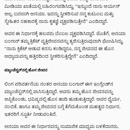
ಮೀಡಿಯಾ ಖಾತೆಯಲ್ಲಿ ಬಹಿರಂಗಪಡಿಸಿದ್ದು, “ಇನ್ಮುಂದೆ ನಾನು ಆರ್ಯನ್
ಅಲ್ಲ, ಬದಲಾಗಿ ಅನಯಾ. ಇದನ್ನು ಸ್ವೀಕರಿಸುವ ನನ್ನ ಕುಟುಂಬ ಮತ್ತು
ಸ್ನೇಹಿತರ ಸಹಕಾರಕ್ಕೆ ನಾನು ಕೃತಜ್ಞೆ ವ್ಯಕ್ತಪಡಿಸುತ್ತೇನೆ” ಎಂದಿದ್ದಾರೆ.
ಅವರ ಈ ನಿರ್ಧಾರಕ್ಕೆ ಹಲವರು ಬೆಂಬಲ ವ್ಯಕ್ತಪಡಿಸಿದ್ದಾರೆ. ಜೊತೆಗೆ, ಅನಯಾ
ಬಂಗಾರ್ ತಮ್ಮ ಕ್ರಿಕೆಟ್ ವೃತ್ತಿಜೀವನವನ್ನು ತ್ಯಜಿಸುತ್ತಿರುವುದಾಗಿ ಘೋಷಿಸಿದ್ದು,
“ನಾನು ಕ್ರಿಕೆಟ್ ಆಡುವ ಕನಸು ಕಂಡಿದ್ದರೂ, ನನ್ನ ಜೀವನದ ಈ ಹೊಸ
ಅಧ್ಯಾಯವನ್ನು ಹತ್ತಿರದಿಂದ ಸ್ವೀಕರಿಸುತ್ತಿದ್ದೇನೆ” ಎಂದಿದ್ದಾರೆ.
ಮ್ಯಾಂಚೆಸ್ಟರ್‌ನಲ್ಲಿ ಹೊಸ ಜೀವನ
ಲಿಂಗ ಪರಿವರ್ತನೆಯ ನಂತರ ಅನಯಾ ಬಂಗಾರ್ ಈಗ ಇಂಗ್ಲೆಂಡ್‌ನ
ಮ್ಯಾಂಚೆಸ್ಟರ್‌ನಲ್ಲಿ ವಾಸಿಸುತ್ತಿದ್ದಾರೆ. ಅವರು ತಮ್ಮ ಹೊಸ ಜೀವನವನ್ನು
ಅಪ್ಪಿಕೊಂಡು, ಭವಿಷ್ಯದಲ್ಲಿ ಹೊಸ ಹಾದಿ ಹುಡುಕುತ್ತಿದ್ದಾರೆ. ಅವರ ಧೈರ್ಯ,
ನಂಬಿಕೆ, ಹಾಗೂ ತಮ್ಮ ಜೀವನದ ಬಗ್ಗೆ ತೆಗೆದುಕೊಂಡ ಮಹತ್ವದ ನಿರ್ಧಾರ,
ಇತರರಿಗೆ ಸ್ಫೂರ್ತಿ ನೀಡುವಂತಿದೆ.
ಅನಯಾ ಅವರ ಈ ನಿರ್ಧಾರವನ್ನು ಸಾಮಾಜಿಕ ಮಾಧ್ಯಮ ಬಳಕೆದಾರರು,