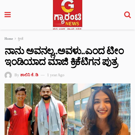
Home
ಕ್ರೀಡೆ
ನಾನು ಅವನಲ್ಲ..ಅವಳು..ಎಂದ ಟೀಂ
ಇಂಡಿಯಾದ ಮಾಜಿ ಕ್ರಿಕೆಟಿಗನ ಪುತ್ರ
By
ಶಾಲಿನಿ ಕೆ. ಡಿ
1 year Ago