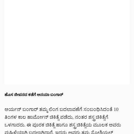
ಹೊಸ ಜೀವನದ ಕಡೆಗೆ ಅನಯಾ ಬಂಗಾರ್
ಆರ್ಯನ್ ಬಂಗಾರ್ ತಮ್ಮ ಲಿಂಗ ಬದಲಾವಣೆಗೆ ಸಂಬಂಧಿಸಿದಂತೆ 10
ತಿಂಗಳ ಕಾಲ ಹಾರ್ಮೋನ್ ಚಿಕಿತ್ಸೆ ಪಡೆದು, ನಂತರ ಶಸ್ತ್ರಚಿಕಿತ್ಸೆಗೆ
ಒಳಗಾದರು. ಈ ಪೂರಕ ಚಿಕಿತ್ಸೆ ಹಾಗೂ ಶಸ್ತ್ರಚಿಕಿತ್ಸೆಯ ಮೂಲಕ ಅವರು
ಮಹಿಳೆಯಾಗಿ ಬದಲಾಗಿದ್ದಾರೆ. ಇದನ್ನು ಅವರು ತಮ್ಮ ಸೋಶಿಯಲ್