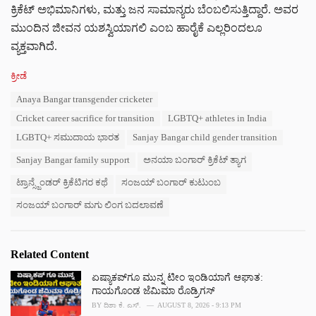
ಕ್ರಿಕೆಟ್ ಅಭಿಮಾನಿಗಳು, ಮತ್ತು ಜನ ಸಾಮಾನ್ಯರು ಬೆಂಬಲಿಸುತ್ತಿದ್ದಾರೆ. ಅವರ
ಮುಂದಿನ ಜೀವನ ಯಶಸ್ವಿಯಾಗಲಿ ಎಂಬ ಹಾರೈಕೆ ಎಲ್ಲರಿಂದಲೂ
ವ್ಯಕ್ತವಾಗಿದೆ.
C
ಕ್ರೀಡೆ
a
T
Anaya Bangar transgender cricketer
t
a
e
Cricket career sacrifice for transition
LGBTQ+ athletes in India
g
g
s
LGBTQ+ ಸಮುದಾಯ ಭಾರತ
Sanjay Bangar child gender transition
o
:
r
Sanjay Bangar family support
ಅನಯಾ ಬಂಗಾರ್ ಕ್ರಿಕೆಟ್ ತ್ಯಾಗ
i
e
ಟ್ರಾನ್ಸ್ಜೆಂಡರ್ ಕ್ರಿಕೆಟಿಗರ ಕಥೆ
ಸಂಜಯ್ ಬಂಗಾರ್ ಕುಟುಂಬ
s
:
ಸಂಜಯ್ ಬಂಗಾರ್ ಮಗು ಲಿಂಗ ಬದಲಾವಣೆ
Related Content
ಏಷ್ಯಾಕಪ್‌ಗೂ ಮುನ್ನ ಟೀಂ ಇಂಡಿಯಾಗೆ ಆಘಾತ:
ಗಾಯಗೊಂಡ ಜೆಮಿಮಾ ರೊಡ್ರಿಗಸ್
BY
ದಿಶಾ ಕೆ. ಎಸ್.
AUGUST 8, 2026 - 9:13 PM