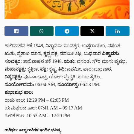
ಶಾಲಿವಾಹನ ಶಕೆ 1948, ವಿಶ್ವಾವಸು ಸಂವತ್ಸರ, ಉತ್ತರಾಯಣ, ವಸಂತ
ಋತು, ವೈಶಾಖ ಮಾಸ, ಕೃಷ್ಣ ಪಕ್ಷ, ನವಮೀ ತಿಥಿ, ಬುಧವಾರ
ವಿಶ್ವಾವಸು
ಸಂವತ್ಸರ:
ಶಾಲಿವಾಹನ ಶಕೆ 1948,
ಋತು:
ವಸಂತ, ಸೌರ ಮಾಸ: ವೃಷಭ,
ಮಹಾನಕ್ಷತ್ರ:
ಕೃತ್ತಿಕಾ,
ಪಕ್ಷ:
ಕೃಷ್ಣ, ತಿಥಿ: ನವಮೀ, ವಾರ: ಬುಧವಾರ,
ನಿತ್ಯನಕ್ಷತ್ರ:
ಪೂರ್ವಾಭಾದ್ರ, ಯೋಗ: ವೈಧೃತಿ, ಕರಣ: ತೈತಿಲ,
ಸೂರ್ಯೋದಯ:
06:04 AM,
ಸೂರ್ಯಾಸ್ತ:
06:53 PM.
ಶುಭಾಶುಭ ಕಾಲ:
ರಾಹು ಕಾಲ: 12:29 PM – 02:05 PM
ಯಮಘಂಡ ಕಾಲ: 07:41 AM – 09:17 AM
ಗುಳಿಕ ಕಾಲ: 10:53 AM – 12:29 PM
ರಾಶಿಫಲ: ಎಲ್ಲಾ ರಾಶಿಗಳ ಇಂದಿನ ಭವಿಷ್ಯ