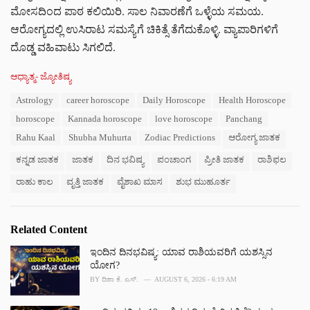
ಮೋಸದಿಂದ ಪಾಠ ಕಲಿಯಿರಿ. ಸಾಲ ನಿವಾರಣೆಗೆ ಒಳ್ಳೆಯ ಸಮಯ.
ಆರೋಗ್ಯದಲ್ಲಿ ಉಸಿರಾಟ ಸಮಸ್ಯೆಗೆ ಚಿಕಿತ್ಸೆ ತೆಗೆದುಕೊಳ್ಳಿ. ವ್ಯಾಪಾರಿಗಳಿಗೆ
ದೊಡ್ಡ ವಹಿವಾಟು ಸಿಗಲಿದೆ.
C
ಆಧ್ಯಾತ್ಮ- ಜ್ಯೋತಿಷ್ಯ
a
T
Astrology
career horoscope
Daily Horoscope
Health Horoscope
t
a
e
horoscope
Kannada horoscope
love horoscope
Panchang
g
g
s
Rahu Kaal
Shubha Muhurta
Zodiac Predictions
ಆರೋಗ್ಯ ಜಾತಕ
o
:
r
ಕನ್ನಡ ಜಾತಕ
ಜಾತಕ
ದಿನ ಭವಿಷ್ಯ
ಪಂಚಾಂಗ
ಪ್ರೀತಿ ಜಾತಕ
ರಾಶಿಫಲ
i
e
ರಾಹು ಕಾಲ
ವೃತ್ತಿ ಜಾತಕ
ವೈಶಾಖ ಮಾಸ
ಶುಭ ಮುಹೂರ್ತ
s
:
Related Content
ಇಂದಿನ ದಿನಭವಿಷ್ಯ: ಯಾವ ರಾಶಿಯವರಿಗೆ ಯಶಸ್ಸಿನ
ಯೋಗ?
BY
ದಿಶಾ ಕೆ. ಎಸ್.
AUGUST 6, 2026 - 6:19 AM